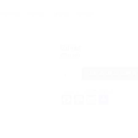
ofissionais
Serviços
Clientes
Contato
Silver
$
50.00
ADICIONAR AO CARRIN
Uncategorized
Categoria:
Facebook
Mastodon
Email
Share