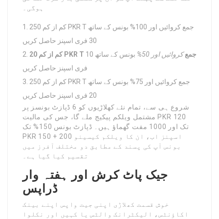
ہوگی۔
کم از کم 250 PKR T جمع کروائیں اور 100% بونس کے ساتھ
30 فری اسپنز حاصل کریں
کم از کم 20 PKR T جمع
کروائیں اور 50%
بونس کے ساتھ 10
فری اسپنز حاصل کریں
کم از کم 250 PKR T جمع کروائیں اور 75% بونس کے ساتھ
20 فری اسپنز حاصل کریں
شروع ہی سے، تمام نئے کھلاڑیوں کو 6 ڈپازٹ بونسز پر
مشتمل ویلکم پیکیج ملے گا، جس کی مالیت PKR 120
تک اور 1000 مفت گھماؤ ہیں۔ ڈپازٹ بونس 150% تک
PKR 150 + 200 اسپنز اب، ان کا ویلکم کیسینو
بونس آپ کی پسند کے مطابق دو مختلف آفرز میں
تقسیم کیا گیا ہے۔
جیک پاٹ کرش اور ہفتہ وار
ڈراپس
خوش قسمت کھلاڑی اپنی جیت واپس اپنے بینک
اکاؤنٹس، الیکٹرانک والٹس یا کہیں اور نکلوا