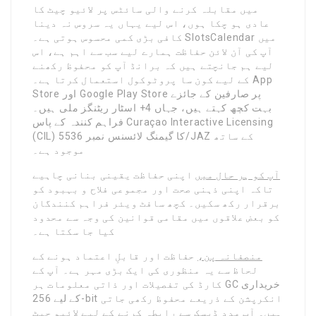
میں مقابلہ کرنے والی سائٹس پر لائیو چیٹ کا
عادی ہو چکا ہوں، اس لیے یہاں یہ سروس نہ دینا
کافی بڑی کمی محسوس ہوتی ہے۔ SlotsCalendar میں
آپ کی آن لائن حفاظت ہمارے لیے سب سے اہم ہے، اس
لیے ہم جانچتے ہیں کہ برانڈ آپ کو محفوظ رکھنے
کے لیے کون سا پروٹوکول استعمال کرتا ہے۔ App
Store اور Google Play Store پر صارفین کے جائزے
بہت کچھ کہتے ہیں، جہاں 4+ اسٹار ریٹنگز ملی ہیں۔
فراہم کنندہ کے پاس Curaçao Interactive Licensing
(CIL) کا گیمنگ لائسنس نمبر 5536/JAZ کے ساتھ
موجود ہے۔
آپ کو ہر حال میں
اپنی حفاظت یقینی بنانی چاہیے
تاکہ اپنی ذہنی صحت اور مجموعی فلاح و بہبود کو
برقرار رکھ سکیں۔ کچھ سافٹ ویئر فراہم کنندگان
کو بعض علاقوں میں مقامی قوانین کی وجہ سے محدود
کیا جا سکتا ہے۔
منصفانہ پن،
حفاظت اور قابلِ اعتماد ہونے کے
لحاظ سے یہ منظوری کی ایک بڑی مہر ہے۔ آپ کے
کارڈ کی تفصیلات اور ذاتی معلومات ہر GC خریداری
کے لیے 256-bit انکرپشن کے ذریعے محفوظ رکھی جاتی
ہیں۔ آپ مدد ڈیسک سے رابطہ کرنے کے لیے لائیو چیٹ