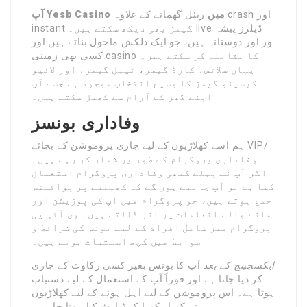
آپ Yesb Casino میں
ریئل گھمانے کے علاوہ crash اور
instant گیمز بھی دیکھ سکتے ہیں۔ live ڈیلرز پیشہ
ور اور دوستانہ ہیں، جو ایک دلکش ماحول بناتے ہیں اور
کسی بھی زمینی casino کا مقابلہ کر سکتے ہیں۔
یہاں سلاٹس، کارڈ گیمز، ٹیبل گیمز، اور لائیو
کیسینو گیمز کا وسیع انتخاب موجود ہے جسے آپ
اپنے گھر کے آرام سے کھیل سکتے ہیں۔
وفاداری بونسز
ہم اسے کھلاڑیوں کے لیے جاری پروموشن کے بجائے VIP/
وفاداری پروگرام کے طور پر شمار کر رہے ہیں۔
اگر آپ نے پہلے کبھی وفاداری پروگرام استعمال
کیا ہے تو آپ جانتے ہوں گے کہ کھیلنے پر پوائنٹس
جمع ہوتے ہیں، جو پروگرام میں آپ کی پوزیشن اور
ملنے والے انعامات پر اثر ڈالتے ہیں۔ وی آئی پی
پروگرام میں شامل افراد کے لیے بونس کی شرائط و
ضوابط میں کچھ استثنات ہوتے ہیں۔
ایکسچینج کے بعد
آپ کا بونس بغیر کسی رکاوٹ کے جاری
کر دیا جاتا ہے اور فوراً آپ کے استعمال کے لیے دستیاب
ہوتا ہے۔ اس پروموشن کے لیے اہل ہونے کے لیے کھلاڑیوں
نے کم از کم ایک ڈپازٹ کیا ہونا چاہیے۔