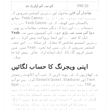
PKR 20
کم سے کم ڈپازٹ حد
شاندار آن لائن
ماحول اور بہترین کسٹمر سروس کے
ساتھ، Yesb Casino میں سب کچھ موجود نظر آتا ہے۔
جی ہاں، Yesb Casino پاکستان میں کھیلنے کے لیے
دستیاب ہے، اور دنیا کے دیگر منتخب مقامات پر بھی۔
دنیا کی سب سے بڑی
جوئے کی کمپنیوں میں سے
Yesb
ایک کا حصہ ہے اور ایسا پروڈکٹ پیش کرتا ہے جو
بہترین کیسینو سائٹس کا مقابلہ کر سکتا ہے۔ اس حصے
میں، میں Yesb کسٹمر سروس کے بارے میں اپنا تجربہ
شیئر کروں گا، تاکہ ایک ایماندارانہ جائزہ پیش کیا جا
سکے۔
اپنی ویجرنگ کا حساب لگائیں
نئے کھلاڑیوں کے لیے نوٹ کریں کہ جب آپ اکاؤنٹ رجسٹر
کرتے ہیں تو آپ Gonzo’s Quest، Starburst اور Twin
Spin پر 100 مفت اسپنز حاصل کر سکتے ہیں۔ تاہم،
جب آپ ریویو میں کچھ مخصوص لنکس پر کلک کرتے ہیں
اور ڈپازٹ کرتے ہیں، تو ہمیں کمیشن مل سکتا ہے
(فکر نہ کریں – اس سے آپ پر کوئی خرچ نہیں آتا)۔
ویجرنگ کی شرط سے مراد یہ ہے کہ بونس فنڈز
نکالنے سے پہلے آپ کو ان پر کتنی بار شرط لگانی