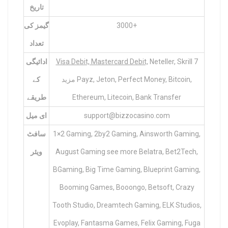
تاریخ
3000+
گیمز کی
تعداد
Neteller, Skrill 7
Visa Debit, Mastercard Debit,
ادائیگی
مزید Payz, Jeton, Perfect Money, Bitcoin,
کے
Ethereum, Litecoin, Bank Transfer
طریقے
support@bizzocasino.com
ای میل
1×2 Gaming, 2by2 Gaming, Ainsworth Gaming,
سافٹ
August Gaming see more Belatra, Bet2Tech,
ویئر
BGaming, Big Time Gaming, Blueprint Gaming,
Booming Games, Booongo, Betsoft, Crazy
Tooth Studio, Dreamtech Gaming, ELK Studios,
Evoplay, Fantasma Games, Felix Gaming, Fuga