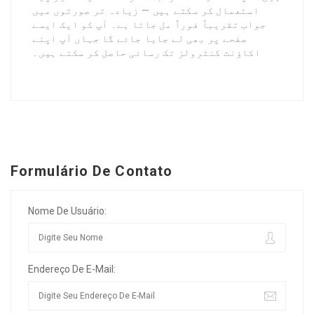
استعمال کر سکتے ہیں — زیادہ تر صورتوں میں
جواب تقریباً فوراً مل جاتا ہے۔ آپ کو ایک ایسے
صفحے پر بھی لے جایا جائے گا جہاں آپ اپنے
اکاؤنٹ کنٹرولز تک رسائی حاصل کر سکتے ہیں۔
Formulário De Contato
Nome De Usuário:
Endereço De E-Mail: