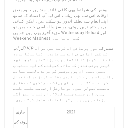
بونس کی شرائط بھی کافی فائدہ مند ہیں، اور بعض
اوقات اس سے بھی زیادہ، اس لیے آپ اعتماد کے ساتھ
اپنے انعام سے لطف اندوز ہو سکتے ہیں۔ لیکن کہانی
یہیں ختم نہیں ہوتی، بونسز والے اسی حصے میں دو
مزید آفرز بھی ہیں جنہیں Wednesday Reload اور
Weekend Madness کہا جاتا ہے۔
اگر آپ VIP ممبر کے
طور پر سائن اپ کرتے ہیں تو آپ
کو کئی اضافی فوائد سے فائدہ اٹھانے کا موقع
ملے گا۔ گیمز کا انتخاب بہت بڑا تھا، اگرچہ کچھ
گیمز بونس فنڈز کے ساتھ کھیلنے کے لیے دستیاب
نہیں تھے۔ ان پروموشنز کو مزید دلچسپ بنانے
والی بات یہ ہے کہ انہیں مختلف گیمز پر استعمال
کیا جا سکتا ہے۔ یہاں بیلٹ کے رنگوں کے مطابق
مختلف لیولز ہیں، جو مارشل آرٹس سے ملتے جلتے
ہیں، اور جیسے جیسے کھلاڑی ان لیولز میں آگے
بڑھتے ہیں، وہ بہتر انعامات حاصل کرتے ہیں۔
2021
جاری
ہونے کی