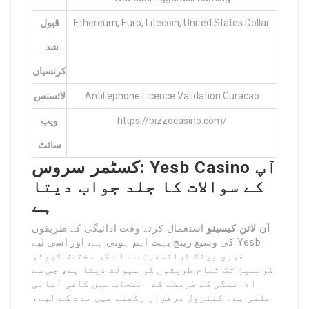
Ethereum, Euro, Litecoin, United States Dollar
قبول
شدہ
کرنسیاں
Antillephone Licence Validation Curacao
لائسنس
https://bizzocasino.com/
ویب
سائٹ
کسٹمر سروس: Yesb Casino آپ
کے سوالات کا جلد جواب دیتا
ہے
آن لائن کیسینو
استعمال کرتے وقت ادائیگی کے طریقوں
کی وسیع رینج بہت اہم ہوتی ہے، اور اسی لیے Yesb
فوری بینک ٹرانسفرز سے لے کر مختلف کرپٹو
کرنسیز تک تمام طریقوں کی سہولت دیتا ہے، جس سے
ادائیگی کے طریقے کے انتخاب میں کافی آسانی
ملتی ہے۔ کنٹرول برقرار رکھنے میں مدد کے لیے،