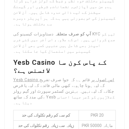
کیسینو مختلف خود نظم و ضبط کے ٹولز فراہم کرتا
ہے، جن میں ڈپازٹس، نقصانات، شرطوں اور گیمنگ
سیشنز کے لیے ذاتی حدود شامل ہیں۔ آن لائن
کیسینوز کی خوبصورتی یہی ہے کہ ہر آپریٹر دوسرے
سے مختلف ہوتا ہے۔
آپ کو صرف متعلقہ
دستاویزات کیسینو کی KYC ٹیم کو
جمع کروانی ہیں۔ اس کے علاوہ، اس آفر میں کئی فری
اسپنز بھی شامل ہیں جنہیں کسی بھی آن لائن
کیسینو میں استعمال کیا جا سکتا ہے۔
Yesb Casino کے پاس کون سا
لائسنس ہے؟
Yesb Casino اس اصول پر
قائم ہے کہ جوا صرف تفریح
کے لیے ہونا چاہیے، کبھی مالی فائدے کے لیے یا قرض
چکانے کے لیے نہیں۔ بہترین کسٹمر سپورٹ اور گیم رولز
کی مدد کے ساتھ، Yesb کھلاڑیوں کو گھر جیسا احساس
دیتا ہے۔
PKR 20
کم سے کم رقم نکلوانے کی حد
PKR 50000 ماہانہ
زیادہ سے زیادہ
رقم نکلوانے کی حد