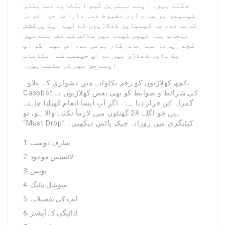
سکتے ہیں۔ اپنے بہترین گیم انتخاب، مسابقتی
کیسینو بونسز، اور مضبوط ذمہ دارانہ جوا ٹولز
کے ساتھ، یہ کینیڈین کھلاڑیوں کے لیے ایک پرکشش
انتخاب ہے۔ ٹیبل گیمز میں سلاٹس کے مقابلے میں
کچھ زیادہ مہارت درکار ہوتی ہے، اس لیے اگر آپ
ایک ماہر کھلاڑی ہیں تو آپ جیتنے کے امکانات
اپنے حق میں کر سکتے ہیں۔
کچھ کھلاڑیوں کو رقم نکلوانے میں دشواری کے علاوہ،
Casobet کی شرائط و ضوابط کو بھی بعض کھلاڑیوں نے
گمراہ کن قرار دیا ہے۔ اگر آپ ایسا انعام کھیلنا چاہتے
ہیں جو اگلے 24 گھنٹوں میں لازماً نکلنے والا ہو، تو
“Must Drop” کیٹیگری میں روزانہ جیک پاٹس دیکھیں۔
صارف دوست
لائسنس موجود
بونس
سوشل بیٹنگ
ایپ کی تفصیلات
ادائیگی کے آپشنز