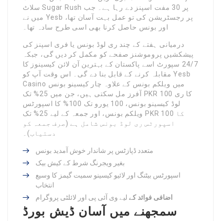
سلاٹ Sugar Rush پر 30 مفت اسپنز دے رہا ہے۔ جب
میں نے Yesb پر رجسٹریشن کی تو عمل بہت آسان تھا،
اور بونس حاصل کرنا بھی اسی طرح سادہ تھا۔
درمیانی ہفتے کے چند ری لوڈ بونس یا فری اسپنز کی
پیشکشیں پروموشنز صفحے کو مکمل کر دیں گی، جبکہ
24/7 سپورٹ اسے پاکستان کے بہترین آن لائن کیسینوز کا
مقابلہ کرنے کے قابل بنا دے گی۔ اس وقت آپ کو Yesb
Casino میں ویلکم بونس کے علاوہ چار کیسینو بونس
آفرز مل سکتی ہیں، جن میں 25% تک PKR 100 کا ری
لوڈ کیسینو بونس، 100 یورو تک 100% کا اسپورٹس
ویلکم بونس، اور جمعہ کے لیے 25% تک PKR 100 کا
اسپورٹس ری لوڈ بونس شامل ہے (صرف جمعہ کو
دستیاب)۔
متعدد ڈپازٹس پر شاندار خوش آمدید بونس
بغیر ویجرنگ شرط کے کیش بیک
اسپورٹس بیٹنگ اور لائیو کیسینو سمیت گیمز کا وسیع
انتخاب
اضافی فوائد کے
لیے وی آئی پی اور لائلٹی پروگرام
سمجھنے میں آسان ڈیش بورڈ