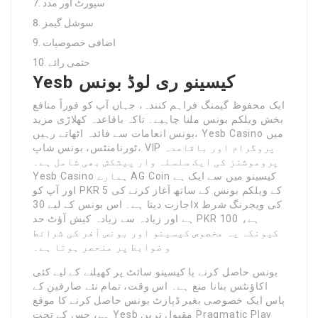
سپورٹ اور مدد
سوشل گیمز
اضافی خصوصیات
حتمی رائے
Yesb کیسینو ری لوڈ بونس
ایک محفوظ گیمنگ فراہم کنندہ، جہاں آپ کو فوراً منافع
بخش ویلکم بونس ملنا چاہیے۔ تاکہ باقاعدہ کھلاڑی مزید
بونس انعامات سے فائدہ اٹھاتے رہیں، Yesb Casino میں
ٹورنامنٹس، بونس شاپ، VIP پروگرام اور باقاعدہ
پروموشنز کی ایک سلسلہ وار پیشکش بھی شامل ہے۔
Yesb Casino ہمارے AG Coin کیسینو میں سے ایک ہے
اور آپ کو PKR 5 کے ویلکم بونس کے ساتھ آغاز کرنے کی
اجازت دیتا ہے۔ اس بونس کے لیے 30x کی ویجرنگ شرط
ہے اور زیادہ سے زیادہ کیش آؤٹ حد PKR 100 ہے،
کیونکہ یہ مخصوص کیسینو اور بونس آفر کی شرائط
و ضوابط پر منحصر ہوتا ہے۔
بونس حاصل کرنے یا کیسینو سائٹ پر کھیلنے کے لیے کئی
اکاؤنٹس بنانا منع ہے۔ اس وقت، تمام نئے صارفین کے
پاس ایک خصوصی بغیر ڈپازٹ بونس حاصل کرنے کا موقع
ہے، جس کے تحت Yesb مقبول ترین Pragmatic Play