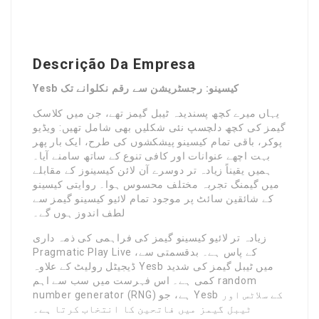
Descrição Da Empresa
Yesb کیسینو: رجسٹریشن سے رقم نکلوانے تک
یہاں میرے کچھ پسندیدہ ٹیبل گیمز تھے، جن میں کلاسک
گیمز کی کچھ دلچسپ نئی شکلیں بھی شامل تھیں: ویڈیو
پوکر، باقی تمام کیسینو پیشکشوں کی طرح، ایک بار پھر
بہت اچھے عنوانات اور کافی تنوع کے ساتھ سامنے آیا۔
ہمیں یقیناً زیادہ تر دوسرے آن لائن کیسینوز کے مقابلے
میں گیمنگ تجربہ مختلف محسوس ہوا۔ روایتی کیسینو
کے شائقین سائٹ پر موجود تمام لائیو کیسینو گیمز سے
لطف اندوز ہوں گے۔
زیادہ تر لائیو کیسینو گیمز کی فراہمی کی ذمہ داری
Pragmatic Play Live کے پاس ہے۔ بدقسمتی سے،
ڈیجیٹل رولیٹ کے علاوہ Yesb میں ٹیبل گیمز کی شدید
کمی ہے۔ اس فہرست میں سب سے اہم random
number generator (RNG) ہے، جو Yesb کے سلاٹس اور
ٹیبل گیمز میں فاتحین کا انتخاب کرتا ہے۔