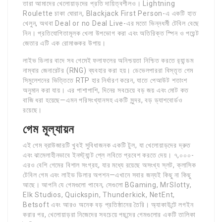
তারা আমাদের খেলোয়াড়দের প্রতি দায়িত্বশীলও। Lightning
Roulette চাকা ঘোরান, Blackjack First Person-এ একটি হাত
খেলুন, অথবা Deal or no Deal Live-এর মতো ভিন্নধর্মী টেবিল বেছে
নিন। প্রতিযোগিতামূলক খেলা উপভোগ করা এবং অতিরিক্ত স্পিন ও পয়েন্ট
জেতার এটি এক রোমাঞ্চকর উপায়।
লাইভ ডিলার বাদে সব গেমেই ফলাফলের অনিশ্চয়তা নিশ্চিত করতে র‍্যান্ডম
নাম্বার জেনারেটর (RNG) ব্যবহার করা হয়। ডেভেলপাররা বিস্তৃত গেম
সিমুলেশনের ভিত্তিতে RTP হার নির্ধারণ করেন, যাতে পেআউট শতাংশ
অনুমান করা যায়। এর পাশাপাশি, দিনের সবচেয়ে বড় জয় এবং মোট কত
বাজি ধরা হয়েছে—এমন পরিসংখ্যানসহ একটি সুন্দর, বড় ড্যাশবোর্ডও
রয়েছে।
গেম মূল্যায়ন
এই গেম ব্রাউজারটি খুবই সুবিধাজনক একটি টুল, যা খেলোয়াড়দের দ্রুত
এবং ঝামেলাহীনভাবে ইনস্ট্যান্ট প্লে লবিতে প্রবেশ করতে দেয়। ৭,০০০-
এরও বেশি গেমের বিশাল সংগ্রহ, যার মধ্যে রয়েছে অসংখ্য স্লট, ক্লাসিক
টেবিল গেম এবং লাইভ ডিলার অপশন—এখানে সবার জন্যই কিছু না কিছু
আছে। আপনি যে গেমগুলো পাবেন, সেগুলো BGaming, MrSlotty,
Elk Studios, Quickspin, Thunderkick, NetEnt,
Betsoft এবং আরও অনেক বড় প্রতিষ্ঠানের তৈরি। অ্যাকাউন্টে লগইন
করার পর, খেলোয়াড়রা নিজেদের সবচেয়ে পছন্দের গেমগুলোর একটি তালিকা