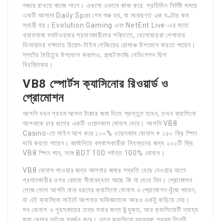
নজরে রাখতে কাজে লাগে। এগুলো এভাবে কাজ করে: প্রতিদিন নির্দিষ্ট সময়ে
একটি আলাদা Daily Spin গেম শুরু হয়, যা সাধারণত এক ঘণ্টার কম
স্থায়ী হয়। Evolution Gaming এবং NetEnt Live-এর মতো
খ্যাতনামা সফটওয়্যার প্রদানকারীদের শক্তিতে, খেলোয়াড়রা পেশাদার
ডিলারদের দক্ষতায় রিয়েল-টাইম গেমিংয়ের রোমাঞ্চ উপভোগ করতে পারেন।
স্লটের বৈচিত্র্য উপভোগ করলেও, প্ল্যাটফর্মের নেভিগেশন ছিল
বিরক্তিকর।
VB8 স্পোর্টস ক্যাসিনোর রিওয়ার্ড ও
প্রোমোশন
আপনি যখন প্রথম আসল টাকার জমা দিতে প্রস্তুত হবেন, তখন ক্যাসিনো
আপনাকে চার ধাপের একটি ওয়েলকাম বোনাস দেবে। আপনি VB8
Casino-তে সাইন আপ করে ১০০% ওয়েলকাম বোনাস + ১৫০ ফ্রি স্পিন
দাবি করতে পারেন। জার্মানিতে বসবাসকারীরা নিবন্ধনের জন্য ২০০টি ফ্রি
VB8 স্পিন পান, সঙ্গে BDT 100 পর্যন্ত 100% বোনাস।
VB8 বোনাস পাওয়ার জন্য আপনার জমার পদ্ধতি বেছে নেওয়ার আগে
প্রদানকারীর ওপর কোনো সীমাবদ্ধতা আছে কি না দেখে নিন। প্রোমোশন
পেজে গেলে আপনি নানা ধরনের ক্যাসিনো বোনাস ও প্রোমোশন খুঁজে পাবেন,
যা এই ক্যাসিনো সাইটে আপনার অভিজ্ঞতাকে আরও একটু বাড়িয়ে দেয়।
সব বোনাস ও পুরস্কারের তথ্য সবার জন্য উন্মুক্ত, আর ক্যাসিনোটি ন্যায্য
জুয়া খেলার চর্চাকে সমর্থন করে। নতুন ক্যাসিনো সদস্যরা প্রথম তিনটি