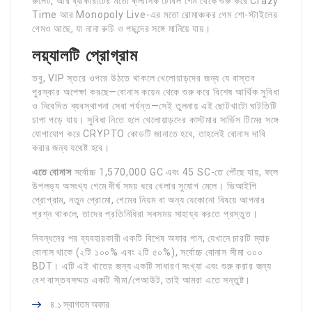
রুলেট, আর ব্যাকারাটের মতো ক্লাসিক টেবিল গেম থেকে শুরু করে Crazy
Time আর Monopoly Live-এর মতো রোমাঞ্চকর গেম শো-স্টাইলের
গেমও আছে, যা নানা রুচি ও পছন্দের সঙ্গে মানিয়ে যায়।
লয়্যালটি প্রোগ্রাম
তবু, VIP স্তরে ওপরে উঠতে থাকলে খেলোয়াড়দের জন্য যে বাস্তব
পুরস্কার অপেক্ষা করছে—বোনাস কয়েন থেকে শুরু করে বিশেষ আর্থিক সুবিধা
ও নিবেদিত ব্যবস্থাপনা সেবা পর্যন্ত—সেই তুলনায় এই ছোটখাটো ঘাটতিটি
চাপা পড়ে যায়। সুবিধা নিতে হলে খেলোয়াড়দের কাস্টমার সার্ভিস টিমের সঙ্গে
যোগাযোগ করে CRYPTO কোডটি জানাতে হবে, তাহলেই বোনাস দাবি
করার জন্য যথেষ্ট হবে।
এতে বোনাস
সর্বোচ্চ 1,570,000 GC এবং 45 SC-তে পৌঁছে যায়, ফলে
উপলভ্য অসংখ্য গেমে দীর্ঘ সময় ধরে খেলার সুযোগ মেলে। ভিআইপি
প্রোগ্রাম, নতুন প্রোমো, গেমের নিয়ম বা অন্য যেকোনো বিষয়ে আপনার
প্রশ্ন থাকলে, তাদের প্রতিনিধিরা সবসময় সাহায্য করতে প্রস্তুত।
নিবন্ধনের পর ব্যবহারকারী একটি বিশেষ অফার পান, যেখানে চারটি ম্যাচ
বোনাস থাকে (২টি ১০০% এবং ২টি ৫০%), সর্বোচ্চ বোনাস সীমা ৩০০
BDT। এটি এই খাতের জন্য একটি সাধারণ সংখ্যা এবং শুরু করার জন্য
বেশ বাস্তবসম্মত একটি সীমা/পেআউট, তাই আমরা এতে সন্তুষ্ট।
৪.১ স্বাগতম অফার