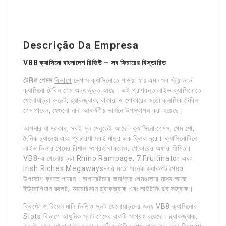
Descrição Da Empresa
VB8 ক্যাসিনো বাংলাদেশ রিভিউ – সব ফিচারের বিস্তারিত
টেবিল গেমস
বিভাগে
ভেগাস ক্যাসিনোতে পাওয়া যায় এমন সব স্ট্যান্ডার্ড
ক্যাসিনো টেবিল গেম অন্তর্ভুক্ত আছে। এই প্রাণবন্ত লাইভ ক্যাসিনোতে
খেলোয়াড়রা রুলেট, ব্ল্যাকজ্যাক, বাকারা ও পোকারের মতো ক্লাসিক টেবিল
গেম পাবেন, যেগুলো নানা আকর্ষণীয় ভার্সনে উপস্থাপন করা হয়েছে।
আপনার যা দরকার, সবই মূল মেনুতেই আছে—ক্যাসিনো গেমস, গেম শো,
দৈনিক চ্যালেঞ্জ এবং প্রচারণা সবই মাত্র এক ক্লিক দূরে। ক্যাসিনোটিতে
লাইভ ডিলার গেমের বিশাল সংগ্রহ থাকলেও, পোকারের অফার সীমিত।
VB8-এ খেলোয়াড়রা Rhino Rampage, 7 Fruitinator এবং
Irish Riches Megaways-এর মতো অনেক জ্যাকপট গেমও
উপভোগ করতে পারেন। অপারেটরের জনপ্রিয় গেমগুলোর মধ্যে আছে
ইউরোপিয়ান রুলেট, আমেরিকান ব্ল্যাকজ্যাক এবং লাইটনিং ব্ল্যাকজ্যাক।
ক্রিপ্টো ও রিয়েল মানি ভিডিও স্লট খেলোয়াড়দের জন্য VB8 ক্যাসিনোর
Slots বিভাগে আধুনিক স্লট গেমের একটি সংগ্রহ রয়েছে। ব্ল্যাকজ্যাক,