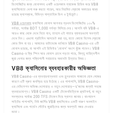
ডিপোজিটের জন্য বোনাসসহ একটি ওয়েলকাম প্যাকেজ রিডিম করে VB8
ক্যাসিনোতে খেলা শুরু করতে পারেন, আর নিয়মিত প্রোমো অফারের মধ্যে
রয়েছে ক্যাশব্যাক, বিভিন্ন সাপ্তাহিক ডিল ও টুর্নামেন্ট।
VB8 ওয়েলকাম
ক্যাসিনো বোনাস আপনার প্রথম ডিপোজিটের ১৩০%
পর্যন্ত, সর্বোচ্চ BDT 1,000 পর্যন্ত মিলিয়ে দেয়। আপনি যদি VB8-এ
আরও কাছ থেকে দেখে নিতে যান, তাহলে এই পাতার ব্যানারগুলো অবশ্যই
দেখে নিন। এগুলো প্রতিদিন আপডেট করা হয়, যাতে কোনো বিশেষ প্রোমো
কোড মিস না হয়। আমাদের ডাটাবেজে বর্তমানে VB8 Casino-এর ৩টি
বোনাস রয়েছে, যা আপনি এই রিভিউর ‘বোনাস’ অংশে খুঁজে পাবেন। VB8
Casino-র ফ্রি স্পিন আর বোনাস চোখে পড়তে পারে, কিন্তু দায়িত্বশীল
জুয়া খেলার জন্য শক্তিশালী সহায়তার অভাবটা চিন্তার বিষয়।
VB8 ক্যাসিনোর ব্যবহারকারীর অভিজ্ঞতা
VB8 Casino-এর ব্যবহারবান্ধবতা এবং সুন্দরভাবে সাজানো হোম পেজের
কারণে এটি দ্রুত জনপ্রিয় হয়ে উঠেছে। এর পাশাপাশি, VB8 Casino-
এর নেভিগেশন অভিজ্ঞ খেলোয়াড় ও নতুন খেলোয়াড়—দু’জনের জন্যই সহজে
ব্যবহারযোগ্য। VB8 Casino একটি টোকেনভিত্তিক প্ল্যাটফর্ম, যা নতুন
সদস্যদের সর্বোচ্চ 200 TFS টোকেন দিয়ে স্বাগত জানায়। বাংলাদেশ
সাইটের পাশাপাশি, নিউ জার্সির VB8 ক্যাসিনোও একটি দারুণ অনলাইন
ক্যাসিনো এবং গার্ডেন স্টেটের জুয়াড়িদের জন্য অবশ্যই নজর দেওয়ার
মতো।