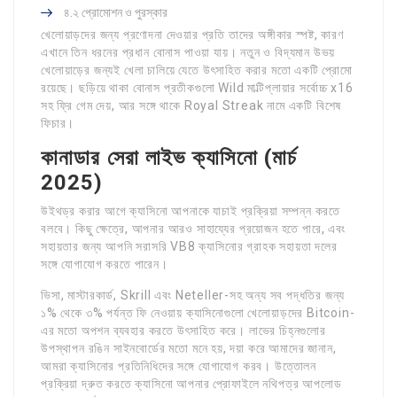
৪.২ প্রোমোশন ও পুরস্কার
খেলোয়াড়দের জন্য প্রণোদনা দেওয়ার প্রতি তাদের অঙ্গীকার স্পষ্ট, কারণ
এখানে তিন ধরনের প্রধান বোনাস পাওয়া যায়। নতুন ও বিদ্যমান উভয়
খেলোয়াড়ের জন্যই খেলা চালিয়ে যেতে উৎসাহিত করার মতো একটি প্রোমো
রয়েছে। ছড়িয়ে থাকা বোনাস প্রতীকগুলো Wild মাল্টিপ্লায়ার সর্বোচ্চ x16
সহ ফ্রি গেম দেয়, আর সঙ্গে থাকে Royal Streak নামে একটি বিশেষ
ফিচার।
কানাডার সেরা লাইভ ক্যাসিনো (মার্চ
2025)
উইথড্র করার আগে ক্যাসিনো আপনাকে যাচাই প্রক্রিয়া সম্পন্ন করতে
বলবে। কিছু ক্ষেত্রে, আপনার আরও সাহায্যের প্রয়োজন হতে পারে, এবং
সহায়তার জন্য আপনি সরাসরি VB8 ক্যাসিনোর গ্রাহক সহায়তা দলের
সঙ্গে যোগাযোগ করতে পারেন।
ভিসা, মাস্টারকার্ড, Skrill এবং Neteller-সহ অন্য সব পদ্ধতির জন্য
১% থেকে ৩% পর্যন্ত ফি নেওয়ায় ক্যাসিনোগুলো খেলোয়াড়দের Bitcoin-
এর মতো অপশন ব্যবহার করতে উৎসাহিত করে। লাভের চিহ্নগুলোর
উপস্থাপন রঙিন সাইনবোর্ডের মতো মনে হয়, দয়া করে আমাদের জানান,
আমরা ক্যাসিনোর প্রতিনিধিদের সঙ্গে যোগাযোগ করব। উত্তোলন
প্রক্রিয়া দ্রুত করতে ক্যাসিনো আপনার প্রোফাইলে নথিপত্র আপলোড