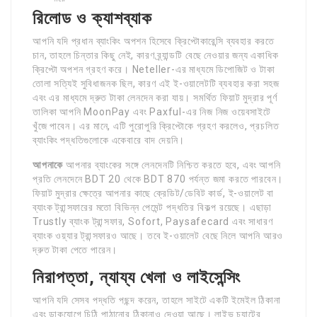
রিলোড ও ক্যাশব্যাক
আপনি যদি প্রধান ব্যাংকিং অপশন হিসেবে ক্রিপ্টোকারেন্সি ব্যবহার করতে
চান, তাহলে চিন্তার কিছু নেই, কারণ ব্র্যান্ডটি বেছে নেওয়ার জন্য একাধিক
ক্রিপ্টো অপশন গ্রহণ করে। Neteller-এর মাধ্যমে ডিপোজিট ও টাকা
তোলা সত্যিই সুবিধাজনক ছিল, কারণ এই ই-ওয়ালেটটি ব্যবহার করা সহজ
এবং এর মাধ্যমে দ্রুত টাকা লেনদেন করা যায়। সমর্থিত ফিয়াট মুদ্রার পূর্ণ
তালিকা আপনি MoonPay এবং Paxful-এর নিজ নিজ ওয়েবসাইটে
খুঁজে পাবেন। এর মানে, এটি পুরোপুরি ক্রিপ্টোকে গ্রহণ করলেও, প্রচলিত
ব্যাংকিং পদ্ধতিগুলোকে একেবারে বাদ দেয়নি।
আপনাকে
আপনার ব্যাংকের সঙ্গে লেনদেনটি নিশ্চিত করতে হবে, এবং আপনি
প্রতি লেনদেনে BDT 20 থেকে BDT 870 পর্যন্ত জমা করতে পারবেন।
ফিয়াট মুদ্রার ক্ষেত্রে আপনার কাছে ক্রেডিট/ডেবিট কার্ড, ই-ওয়ালেট বা
ব্যাংক ট্রান্সফারের মতো বিভিন্ন পেমেন্ট পদ্ধতির বিকল্প রয়েছে। এছাড়া
Trustly ব্যাংক ট্রান্সফার, Sofort, Paysafecard এবং সাধারণ
ব্যাংক ওয়্যার ট্রান্সফারও আছে। তবে ই-ওয়ালেট বেছে নিলে আপনি আরও
দ্রুত টাকা পেতে পারেন।
নিরাপত্তা, ন্যায্য খেলা ও লাইসেন্সিং
আপনি যদি সেসব পদ্ধতি পছন্দ করেন, তাহলে সাইটে একটি ইমেইল ঠিকানা
এবং ডাকযোগে চিঠি পাঠানোর ঠিকানাও দেওয়া আছে। লাইভ চ্যাটের