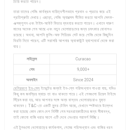
তৈরি করতে পারেন।
তারা তাদের গেমিং কার্যক্রম দায়িত্বশীলভাবে প্রদান ও প্রচার করে এই
প্রতিশ্রুতি দেখায়। এছাড়া, গেমিং অ্যাক্সেস সীমিত করতে আপনি সেলফ-
এক্সক্লুশন এবং টাইম-আউট ফিচার ব্যবহার করতে পারেন। এখানে দারুণ
মানের অনেক গেম আছে এবং নতুন খেলোয়াড়দের জন্য চমৎকার বোনাসও
রয়েছে। অথবা, আপনি কুলিং-অফ পিরিয়ড সেট করে গেমিং থেকে কিছুদিন
বিরতি নিতে পারেন; এটি সরাসরি আপনার অ্যাকাউন্ট ড্যাশবোর্ড থেকে করা
যায়।
লাইসেন্স
Curacao
গেম
9,000+
অনলাইন
Since 2024
বেশিরভাগ
ইন-প্লে
ইভেন্টের জন্যই ইন-প্লে পরিসংখ্যান পাওয়া যায়, যদিও
কিছু কম জনপ্রিয় ম্যাচে তা নাও থাকতে পারে। এই গেমগুলো রিয়েল টাইমে
স্ট্রিম করা হয়, আর আপনার সঙ্গে অন্য বাস্তব খেলোয়াড়রাও যুক্ত
থাকবেন। T&C-তে একটি সুন্দর টেবিল আছে, যেখানে স্পষ্টভাবে উল্লেখ
করা হয়েছে কোন কোন দেশ নির্দিষ্ট গেম সরবরাহকারীদের জন্য সীমাবদ্ধ,
তাই কোনো বাজি ধরার আগে এটি দেখে নেওয়ার পরামর্শ দিচ্ছি।
এই টুলগুলো খেলোয়াড়ের কার্যকলাপ, গেমের পরিসংখ্যান এবং বাজির ধরন