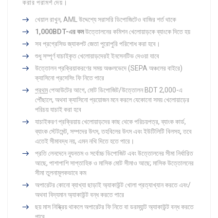
করার পরামর্শ দেয়।
খেয়াল রাখুন, AML উদ্দেশ্যে সরাসরি ডিপোজিটেও বাজির শর্ত থাকে
1,000BDT-এর কম
উত্তোলনের কমিশন খেলোয়াড়কে ব্যাংকে দিতে হয়
সব প্রগ্রেসিভ জ্যাকপট জেতা পুরোপুরি পরিশোধ করা হবে।
শুধু সম্পূর্ণ যাচাইকৃত খেলোয়াড়দেরই ইনসেনটিভ দেওয়া যাবে
উত্তোলন প্রক্রিয়াকরণের সময় অঞ্চলভেদে (SEPA অঞ্চলের বাইরে)
ক্যাসিনো প্রসেসিং ফি নিতে পারে
প্রথম
পেআউটের আগে, মোট ডিপোজিট/উত্তোলন BDT 2,000-এ
পৌঁছালে, অথবা ক্যাসিনো প্রয়োজন মনে করলে যেকোনো সময় খেলোয়াড়ের
পরিচয় যাচাই করা হবে
যাচাইকরণ প্রক্রিয়ায় খেলোয়াড়দের কাছ থেকে পরিচয়পত্র, ব্যাংক কার্ড,
ব্যাংক স্টেটমেন্ট, সম্পদের উৎস, তহবিলের উৎস এবং ইউটিলিটি বিলসহ, তবে
এতেই সীমাবদ্ধ নয়, এমন নথি দিতে হতে পারে।
প্রতি লেনদেনে ন্যূনতম ও সর্বোচ্চ ডিপোজিট এবং উত্তোলনের সীমা নির্ধারিত
আছে, পাশাপাশি সাপ্তাহিক ও মাসিক মোট সীমাও আছে; মাসিক উত্তোলনের
সীমা তুলনামূলকভাবে কম
অপারেটর কোনো ব্যাখ্যা ছাড়াই অ্যাকাউন্ট খোলা প্রত্যাখ্যান করতে এবং/
অথবা বিদ্যমান অ্যাকাউন্ট বন্ধ করতে পারে
ছয় মাস নিষ্ক্রিয় থাকলে অপারেটর ফি নিতে বা ডরম্যান্ট অ্যাকাউন্ট বন্ধ করতে
পারে