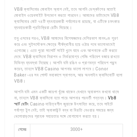
VB8 ক্যাসিনোর মোবাইল অ্যাপ নেই, তবে আপনি ডেস্কটপের মতোই
মোবাইল ওয়েবসাইট উপভোগ করতে পারবেন। আমাদের ডাটাবেসে VB8
ক্যাসিনোর মোট ৭৪টি ব্যবহারকারী পর্যালোচনা রয়েছে, যা এটিকে চমৎকার
ব্যবহারকারী প্রতিক্রিয়া রেটিং দিয়েছে।
তবু এসবের পরও, VB8 আমাদের বিশেষজ্ঞদের বেশিরভাগ মানদণ্ড পূরণ
করে এবং সুইপস্টেকস ক্ষেত্রে শীর্ষস্থানীয় হয়ে ওঠার পথে ভালোভাবেই
এগোচ্ছে। এতে পুরো সাপোর্ট সাইট খুলে যাবে এবং আপনাকে এটি করতে
দেবে: VB8 ক্যাসিনো নিরাপদ ও নির্ভরযোগ্য গেমিং পরিবেশ বজায় রাখতে
বিভিন্ন ব্যবস্থা নিয়েছে। আপনি যদি রঙিন ও প্রাণবন্ত পরিবেশ পছন্দ
করেন, তাহলে VB8 Casino আপনার ভালো লাগবে। Conor
Baker-এর সব পোস্ট মহাকাশে স্বাগতম, আর অনলাইন ক্যাসিনোটি হলো
VB8।
আপনি যদি এমন একটি জায়গা খুঁজে থাকেন যেখানে অ্যাকশন কখনো থামে
না, তাহলে VB8 ক্যাসিনো হতে পারে আপনার পরবর্তী গন্তব্য।
Vb8
স্মার্ট বেটিং
Casino দায়িত্বশীল জুয়াকে উৎসাহিত করে, তবে সাইটে
পর্যাপ্ত টুল নেই; তাই অ্যাকাউন্ট বন্ধ বা বিরতি নেওয়ার সময়ের জন্য
খেলোয়াড়দের গ্রাহক সহায়তার সঙ্গে যোগাযোগ করতে হয়।
গেমের
3000+