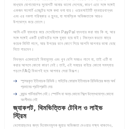
মাধ্যমে যোগাযোগের সুযোগটি আমার ভালো লেগেছে, কারণ এতে সঙ্গে সঙ্গেই
একজন সাপোর্ট এজেন্টের সঙ্গে কথা বলা যায়। ওয়েবসাইটটি ব্যবহারবান্ধব
এবং এর নকশা পরিষ্কার ও সুন্দর, যা সামগ্রিক অভিজ্ঞতাকে আরও
উপভোগ্য করে তোলে।
আমি এটি ব্যবহার করে দেখেছিলাম PayPal ব্যবহার করা যায় কি না, আর
সঙ্গে সঙ্গেই একটি চ্যাটবটের সঙ্গে যুক্ত হয়ে যাই। নিবন্ধন করতে মাত্র
কয়েক মিনিট লাগে, আর উপরের ডান কোণে গিয়ে আপনি আপনার ভাষা বেছে
নিতে পারবেন।
নিবন্ধন একেবারেই বিনামূল্যে এবং খুব বেশি সময়ও লাগে না, তাই এটি না
করার আসলে কোনো কারণ নেই। তাই, এই সময়ের বাইরে কোনো সমস্যায়
পড়লে FAQ বিভাগই হবে আপনার সেরা বিকল্প।
স্পন্সরকৃত ইতিবাচক রিভিউ। সাইটের ফোরাম ইতিবাচক রিভিউয়ের জন্য অর্থ
প্রদানের প্রতিশ্রুতি দেয়
ব্র্যান্ড পার্টনারশিপ নেই। স্পোর্টস বা অন্য কোনো শিল্পে উল্লেখযোগ্য কোনো
অংশীদার নেই
জ্যাকপট, থিমভিত্তিক টেবিল ও লাইভ
স্ট্রিম
খেলোয়াড়দের জন্য বিনোদনমূলক জুয়ার অভিজ্ঞতা দেওয়ার লক্ষ্য থাকলেও,