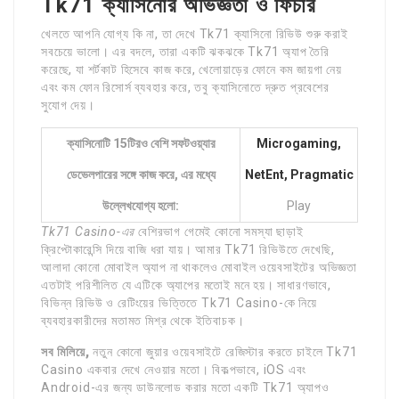
Tk71 ক্যাসিনোর অভিজ্ঞতা ও ফিচার
খেলতে আপনি যোগ্য কি না, তা দেখে Tk71 ক্যাসিনো রিভিউ শুরু করাই
সবচেয়ে ভালো। এর বদলে, তারা একটি ঝকঝকে Tk71 অ্যাপ তৈরি
করেছে, যা শর্টকাট হিসেবে কাজ করে, খেলোয়াড়ের ফোনে কম জায়গা নেয়
এবং কম ফোন রিসোর্স ব্যবহার করে, তবু ক্যাসিনোতে দ্রুত প্রবেশের
সুযোগ দেয়।
ক্যাসিনোটি
15টিরও বেশি সফটওয়্যার
Microgaming,
ডেভেলপারের সঙ্গে কাজ করে, এর মধ্যে
NetEnt, Pragmatic
উল্লেখযোগ্য হলো:
Play
Tk71 Casino-এর
বেশিরভাগ গেমেই কোনো সমস্যা ছাড়াই
ক্রিপ্টোকারেন্সি দিয়ে বাজি ধরা যায়। আমার Tk71 রিভিউতে দেখেছি,
আলাদা কোনো মোবাইল অ্যাপ না থাকলেও মোবাইল ওয়েবসাইটের অভিজ্ঞতা
এতটাই পরিশীলিত যে এটিকে অ্যাপের মতোই মনে হয়। সাধারণভাবে,
বিভিন্ন রিভিউ ও রেটিংয়ের ভিত্তিতে Tk71 Casino-কে নিয়ে
ব্যবহারকারীদের মতামত মিশ্র থেকে ইতিবাচক।
সব মিলিয়ে,
নতুন কোনো জুয়ার ওয়েবসাইটে রেজিস্টার করতে চাইলে Tk71
Casino একবার দেখে নেওয়ার মতো। বিকল্পভাবে, iOS এবং
Android-এর জন্য ডাউনলোড করার মতো একটি Tk71 অ্যাপও