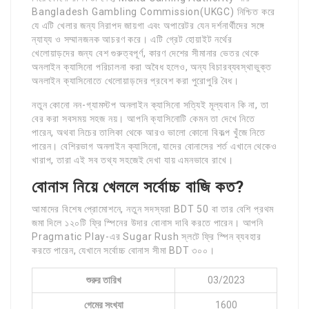
Bangladesh Gambling Commission(UKGC) নিশ্চিত করে
যে এটি খেলার জন্য নিরাপদ জায়গা এবং অপারেটর যেন দর্শনার্থীদের সঙ্গে
ন্যায্য ও সম্মানজনক আচরণ করে। এটি গ্রেট হোয়াইট নর্থের
খেলোয়াড়দের জন্য বেশ গুরুত্বপূর্ণ, কারণ দেশের সীমানার ভেতর থেকে
অনলাইন ক্যাসিনো পরিচালনা করা অবৈধ হলেও, অন্য বিচারব্যবস্থাভুক্ত
অনলাইন ক্যাসিনোতে খেলোয়াড়দের প্রবেশ করা পুরোপুরি বৈধ।
নতুন কোনো নন-গ্যামস্টপ অনলাইন ক্যাসিনো সত্যিই মূল্যবান কি না, তা
বের করা সবসময় সহজ নয়। আপনি ক্যাসিনোটি কেমন তা দেখে নিতে
পারেন, অথবা নিচের তালিকা থেকে আরও ভালো কোনো বিকল্প খুঁজে নিতে
পারেন। বেশিরভাগ অনলাইন ক্যাসিনো, যাদের বোনাসের শর্ত এখানে থেকেও
খারাপ, তারা এই সব তথ্য সহজেই দেখা যায় এমনভাবে রাখে।
বোনাস নিয়ে খেললে সর্বোচ্চ বাজি কত?
আমাদের বিশেষ প্রোমোশনে, নতুন সদস্যরা BDT 50 বা তার বেশি প্রথম
জমা দিলে ১২০টি ফ্রি স্পিনের উদার বোনাস দাবি করতে পারেন। আপনি
Pragmatic Play-এর Sugar Rush স্লটে ফ্রি স্পিন ব্যবহার
করতে পারেন, যেখানে সর্বোচ্চ বোনাস সীমা BDT ৩০০।
শুরুর তারিখ
03/2023
গেমের সংখ্যা
1600