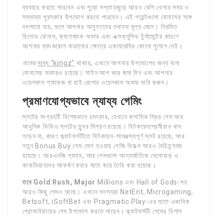
ব্যবহার করতে পারবেন এবং পুরো সপ্তাহজুড়ে আরও বেশি খেলার সময় ও
সম্ভাব্য পুরস্কার উপভোগ করতে পারবেন। এই পয়েন্টগুলো বোনাসের সঙ্গে
বদলানো যায়, ফলে আপনার আনুগত্যের যথাযথ মূল্য মেলে। নিয়মিত
রিলোড বোনাস, ক্যাশব্যাক অফার এবং এক্সক্লুসিভ টুর্নামেন্টের কারণে
আপনার ব্যাংকরোল বাড়ানোর ক্ষেত্রে একঘেয়েমির কোনো সুযোগ নেই।
নামের
মধ্যে “kingz”
থাকায়, এখানে আপনার উপভোগের জন্য নানা
বোনাসের অফারও রয়েছে। সাইন আপ করে জমা দিন এবং আপনার
ওয়েলকাম প্যাকেজ বা হাই রোলার ওয়েলকাম অফার দাবি করুন।
প্রমাণযোগ্যভাবে ন্যায্য গেমিং
স্লটের সংগ্রহটি বিশেষভাবে চমৎকার, যেখানে ক্লাসিক প্রিয় গেম আর
আধুনিক ভিডিও স্লটের সুন্দর মিশ্রণ রয়েছে। বিটকয়েনপ্রেমীরাও বাদ
পড়েন না, কারণ প্ল্যাটফর্মটিতে বিটকয়েন-সামঞ্জস্যপূর্ণ স্লট রয়েছে, আর
নতুন Bonus Buy গেম যোগ হওয়ায় গেমিং বিকল্প আরও বৈচিত্র্যময়
হয়েছে। আরএনজি ন্যায্য, আর গেমগুলো আন্তর্জাতিক খেলোয়াড় ও
কানাডিয়ানদের আকর্ষণ করার মতো করে তৈরি করা হয়েছে।
তবে Gold Rush, Major
Millions এবং Hall of Gods-সহ
আরও কিছু গেমও আছে। এখানে সদস্যরা NetEnt, Microgaming,
Betsoft, iSoftBet এবং Pragmatic Play-এর মতো একাধিক
প্রোভাইডারের গেম উপভোগ করতে পারেন। প্ল্যাটফর্মটি গেমের বিশাল