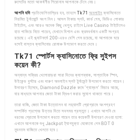
রুলেটের মতো আকর্ষণীয় শিরোনাম আপনাকে টেনে নেয়।
আপনি যদি
প্রতিযোগিতাপ্রিয় হন, তাহলে
Tk71
অনলাইন
ক্যাসিনোতে
নিয়মিত টুর্নামেন্টে অংশ নিন। আসল টাকায় স্লট, কার্ড গেম, ভিডিও পোকার
টাইটেল, এবং আরও অনেক কিছু খেলুন; চাইলে Live Casino টাইটেলেও
হাত পাকিয়ে নিতে পারেন, যেখানে বিশাল এবং ক্রমবর্ধমান একটি সংগ্রহ
রয়েছে। এই প্ল্যাটফর্মে 200-এরও বেশি গেম রয়েছে, যা আপনাকে ঘরে
বসেই বাস্তব ক্যাসিনোর রোমাঞ্চ উপভোগ করতে দেবে।
Tk71 স্পোর্টস ক্যাসিনোতে ফ্রি সুইপস
কয়েন কী?
অন্যান্য সক্রিয় খেলোয়াড়রা সারা দিনের ক্যাশব্যাক, সাপ্তাহিক স্পিন,
উইকেন্ড বুস্টার এবং দারুণ অনলাইন স্লট টুর্নামেন্ট উপভোগ করতে পারেন।
উদাহরণ হিসেবে, Diamond Dazzle রুমে ‘গ্যাম্বল’ ফিচার আছে,
যার মাধ্যমে আপনার জেতা টাকা দ্বিগুণ করার সুযোগ থাকতে পারে।
তারা বাজি, জেতা টাকা উত্তোলন বা লয়্যালটি প্রোগ্রামে অংশগ্রহণ
সম্পর্কিত প্রশ্নের উত্তর দিতে সবসময় প্রস্তুত। এখানে আপনি যে
ধরনের প্রোমো উপভোগ করতে পারেন তার কয়েকটি উদাহরণ দেওয়া হলো:
এখানে আপনাকে শুধু Jackpot ট্যাগযুক্ত যেকোনো গেম BDT 0
ন্যূনতম বাজিতে খেলতে হবে।