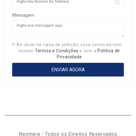
Mensagem:
Ao clicar na caixa de seleção, você concorda com
nossos
Termos e Condições
e com a
Política de
Privacidade
Neomera - Todos os Direitos Reservados