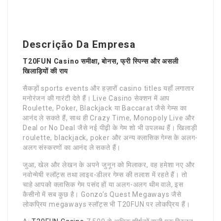
Descrição Da Empresa
T20FUN Casino समीक्षा, बोनस, फ्री स्पिन्स और असली
खिलाड़ियों की राय
सैकड़ों sports events और हज़ारों casino titles यहाँ लगातार
मनोरंजन की गारंटी देते हैं। Live Casino सेक्शन में आप
Roulette, Poker, Blackjack या Baccarat जैसे गेम्स का
आनंद ले सकते हैं, साथ ही Crazy Time, Monopoly Live और
Deal or No Deal जैसे नई पीढ़ी के गेम शो भी उपलब्ध हैं। खिलाड़ी
roulette, blackjack, poker और अन्य क्लासिक गेम्स के अलग-
अलग संस्करणों का आनंद ले सकते हैं।
जुआ, खेल और लेखन के अपने जुनून को मिलाकर, वह हमेशा नए और
नवोन्मेषी स्लॉट्स तथा लाइव-डीलर गेम्स की तलाश में रहते हैं। तो
चाहे आपको क्लासिक गेम पसंद हों या अलग-अलग थीम वाले, इस
कैसीनो में सब कुछ है। Gonzo’s Quest Megaways जैसे
लोकप्रिय megaways स्लॉट्स भी T20FUN पर लोकप्रिय हैं।