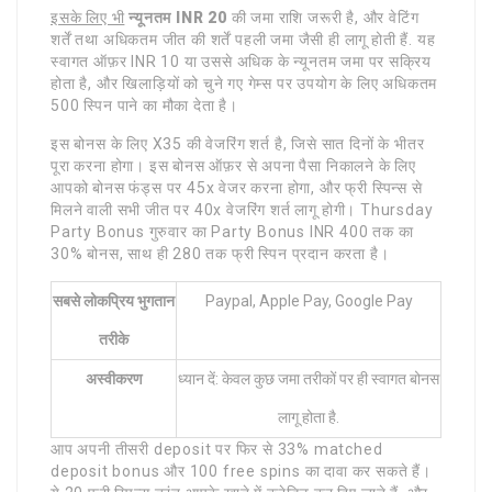
इसके लिए भी
न्यूनतम INR 20
की जमा राशि जरूरी है, और वेटिंग
शर्तें तथा अधिकतम जीत की शर्तें पहली जमा जैसी ही लागू होती हैं. यह
स्वागत ऑफ़र INR 10 या उससे अधिक के न्यूनतम जमा पर सक्रिय
होता है, और खिलाड़ियों को चुने गए गेम्स पर उपयोग के लिए अधिकतम
500 स्पिन पाने का मौका देता है।
इस बोनस के लिए X35 की वेजरिंग शर्त है, जिसे सात दिनों के भीतर
पूरा करना होगा। इस बोनस ऑफ़र से अपना पैसा निकालने के लिए
आपको बोनस फंड्स पर 45x वेजर करना होगा, और फ्री स्पिन्स से
मिलने वाली सभी जीत पर 40x वेजरिंग शर्त लागू होगी। Thursday
Party Bonus गुरुवार का Party Bonus INR 400 तक का
30% बोनस, साथ ही 280 तक फ्री स्पिन प्रदान करता है।
सबसे लोकप्रिय भुगतान
Paypal, Apple Pay, Google Pay
तरीके
अस्वीकरण
ध्यान दें: केवल कुछ जमा तरीकों पर ही स्वागत बोनस
लागू होता है.
आप अपनी तीसरी deposit पर फिर से 33% matched
deposit bonus और 100 free spins का दावा कर सकते हैं।