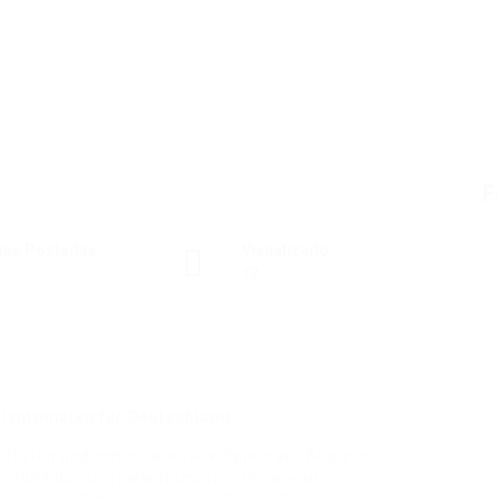
F
gas Postadas
Visualizado
12
elautomaten für Deutschland
uflisten und sehen, wie viele Spiele pro Anbieter
s Portfolio an Spielautomaten Online von