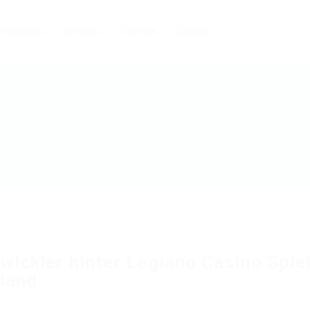
ofissionais
Serviços
Clientes
Contato
twickler hinter Legiano Casino Spi
land