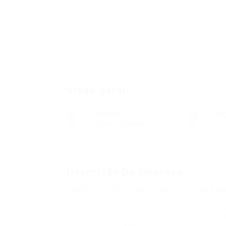
Visão geral
Setores
Va
Técnico Cabeado
0
Descrição Da Empresa
Spielentwickler hinter Legiano Casino Spi
Sie können die Anbieter in der Spiel-Lobby a
verfügbar sind. Sie finden ein umfangreiche