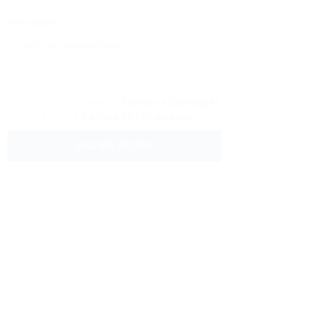
Mensagem:
Ao clicar na caixa de seleção, você
concorda com nossos
Termos e Condições
e com a
Política de Privacidade