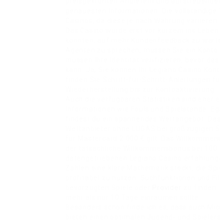
preisgekrönten Anbietern und aufstrebenden S
genauesten Informationen. Die vollständige
Casinos, da diese je nach Währung variieren.
Das Casino wurde erst vor kurzem ins Leben 
könnten, auf mehr Kundenfeedback zu warten
Agenten zu sprechen, müssen Sie ein Konto 
müssen Ihre Identität verifizieren, bevor d
kann. Ja, Sie können Ihr Legiano Casino Kon
finden Sie Schritt-für-Schritt-Anleitungen f
Wiederherstellung bis zur Kontoaktivierung.
Auch die verfügbaren Statistiken sind eher 
Informationen wie Fouls und Spielstände. Eg
findest du ein spannendes Wettangebot. Das
Wettanbieter ohne LUGAS bei großzügigen 5.0
für Mastercard 2.000 € gilt. Das Willkommen
der tatsächliche Willkommensbonus bei 100 % 
datengetriebenen Legiano Casino erfahrunge
Zahlen eine klare Mathematik steckt, die S
profitabel zu nutzen. Suchfunktionen und Fil
bevorzugten Spiele oder
Provider
zu finden. 
mehr als nur 10 Tage einräumen sollte.
Besonders schön finde ich es, dass auch Mic
bieten einen optimalen Jugend- und Spieler