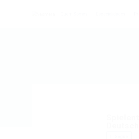
Quem Somos
Especialidades
Pr
Spielen
Deutsch
Segue