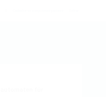
0
Cadastre-se e seja nosso parceiro
Entrar
elautomaten für