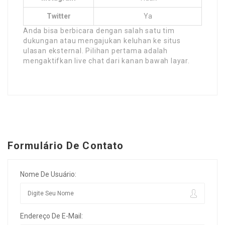
Twitter
Ya
Anda bisa berbicara dengan salah satu tim
dukungan atau mengajukan keluhan ke situs
ulasan eksternal. Pilihan pertama adalah
mengaktifkan live chat dari kanan bawah layar.
Formulário De Contato
Nome De Usuário:
Endereço De E-Mail: