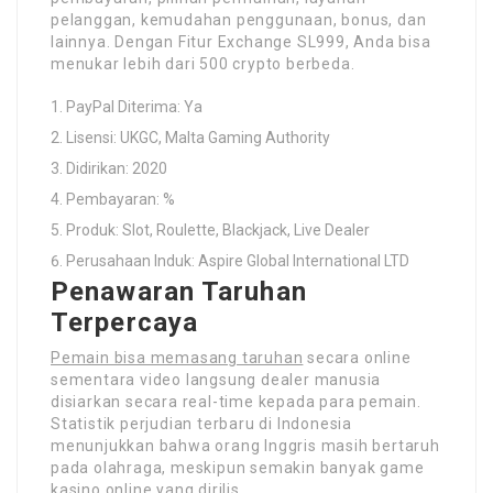
pelanggan, kemudahan penggunaan, bonus, dan
lainnya. Dengan Fitur Exchange SL999, Anda bisa
menukar lebih dari 500 crypto berbeda.
PayPal Diterima: Ya
Lisensi: UKGC, Malta Gaming Authority
Didirikan: 2020
Pembayaran: %
Produk: Slot, Roulette, Blackjack, Live Dealer
Perusahaan Induk: Aspire Global International LTD
Penawaran Taruhan
Terpercaya
Pemain bisa memasang taruhan
secara online
sementara video langsung dealer manusia
disiarkan secara real-time kepada para pemain.
Statistik perjudian terbaru di Indonesia
menunjukkan bahwa orang Inggris masih bertaruh
pada olahraga, meskipun semakin banyak game
kasino online yang dirilis.