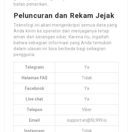
batas penarikan.
Peluncuran dan Rekam Jejak
Teknologi ini akan mengenkripsi semua data yang
Anda kirim ke operator dan menjaganya tetap
aman dari serangan siber. Karena itu, ingatlah
bahwa sebagian informasi yang Anda temukan
dalam ulasan ini bisa berbeda bagi sebagian
pengguna.
Telegram
Ya
Halaman FAQ
Tidak
Facebook
Ya
Live chat
Ya
Telepon
Viber
Email
support.en@SL999.io
Instagram
Tidak