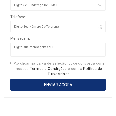
Telefone:
Mensagem:
Ao clicar na caixa de seleção, você concorda com
nossos
Termos e Condições
e com a
Política de
Privacidade