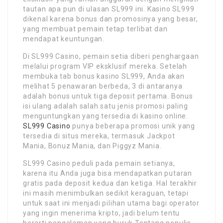
tautan apa pun di ulasan SL999 ini. Kasino SL999
dikenal karena bonus dan promosinya yang besar,
yang membuat pemain tetap terlibat dan
mendapat keuntungan.
Di SL999 Casino, pemain setia diberi penghargaan
melalui program VIP eksklusif mereka. Setelah
membuka tab bonus kasino SL999, Anda akan
melihat 5 penawaran berbeda, 3 di antaranya
adalah bonus untuk tiga deposit pertama. Bonus
isi ulang adalah salah satu jenis promosi paling
menguntungkan yang tersedia di kasino online.
SL999 Casino
punya beberapa promosi unik yang
tersedia di situs mereka, termasuk Jackpot
Mania, Bonuz Mania, dan Piggyz Mania.
SL999 Casino peduli pada pemain setianya,
karena itu Anda juga bisa mendapatkan putaran
gratis pada deposit kedua dan ketiga. Hal terakhir
ini masih menimbulkan sedikit keraguan, tetapi
untuk saat ini menjadi pilihan utama bagi operator
yang ingin menerima kripto, jadi belum tentu
berarti pengalaman yang buruk Tentang penulis