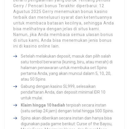
Gerry / Pencari bonus Terakhir diperbarui: 12
Agustus 2025 Gerry menemukan bonus kasino
terbaik dan menelusuri syarat dan ketentuannya
untuk membaca batasan kecilnya, sehingga Anda
bisa melihatnya dengan jelas di situs kami.
Namun, jika Anda membaca semua ulasan bonus
di situs kami, Anda bisa menemukan jenis bonus
ini di kasino online lain.
Setelah melakukan deposit, masuk dan pilih salah
satu tombol berwarna (kuning, biru, atau merah) di
halaman penawaran untuk membuka set Spins
pertama Anda, yang akan muncul dalam 5, 10, 20,
atau 50 Spins.
Gabung dengan kasino SL999, selesaikan
pendaftaran Anda, dan deposit minimal IDR 10
untuk mulai.
Klaim hingga 10 hadiah
terpisah secara instan
(satu setiap 24 jam) dengan total hingga 500 Spins.
Spins akan diberikan secara instan dan hanya bisa
digunakan pada game berikut: Curse of the Bayou,