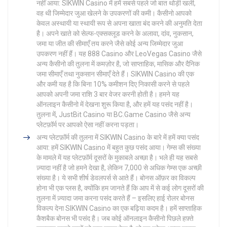
नहीं आया: SIKWIN Casino में हमें सबसे पहले जो बात थोड़ी खली,
वह थी जिम्मेदार जुआ खेलने के उपकरणों की कमी। कैसीनो आपको
केवल अस्थायी या स्थायी रूप से अपना खाता बंद करने की अनुमति देता
है। अपने खाते को सेल्फ-एक्सक्लूड करने के अलावा, दांव, नुकसान,
जमा या जीत की सीमाएँ तय करने जैसे कोई अन्य जिम्मेदार जुआ
उपकरण नहीं हैं। यह 888 Casino और LeoVegas Casino जैसे
अन्य कैसीनो की तुलना में कमज़ोर है, जो साप्ताहिक, मासिक और दैनिक
जमा सीमाएँ तथा नुकसान सीमाएँ देते हैं। SIKWIN Casino की एक
और कमी यह है कि बिना 10% कमीशन दिए निकासी करने से पहले
आपको अपनी जमा राशि 3 बार वेजर करनी होती है। हमने यह
ऑनलाइन कैसीनो में देखना शुरू किया है, और हमें यह पसंद नहीं है।
तुलना में, JustBit Casino या BC.Game Casino जैसे अन्य
प्लेटफ़ॉर्म पर आपको ऐसा नहीं करना पड़ता।
अन्य प्लेटफ़ॉर्म की तुलना में SIKWIN Casino के बारे में हमें क्या पसंद
आया: हमें SIKWIN Casino में बहुत कुछ पसंद आया। गेम्स की संख्या
के मामले में यह प्लेटफ़ॉर्म दूसरों के मुकाबले अच्छा है। भले ही यह सबसे
ज़्यादा नहीं है जो हमने देखा है, लेकिन 7,000 से अधिक गेम्स एक अच्छी
संख्या है। ये सभी शीर्ष डेवलपर्स से आते हैं। बोनस ऑफ़र का विकल्प
होना भी एक प्लस है, क्योंकि हम जानते हैं कि आप में से कई लोग दूसरों की
तुलना में ज़्यादा जमा करना पसंद करते हैं – इसलिए हाई रोलर बोनस
विकल्प देना SIKWIN Casino का एक बढ़िया कदम है। हमें साप्ताहिक
कैशबैक बोनस भी पसंद है। जब कोई ऑनलाइन कैसीनो पिछले हफ़्ते