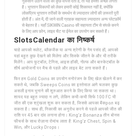
नुकसान उठाने वालों को कुछ वापस देता है, तो यह हमेशा अच्छा लगता
है। भुगतान विकल्पों को लेकर हमारी कोई शिकायत नहीं है, क्योंकि
लोकप्रिय भुगतान तरीकों के समर्थन से ज़्यादातर लोगों की ज़रूरतें पूरी
होती हैं। अंत में, दी जाने वाली ग्राहक सहायता ज़्यादातर अन्य प्लेटफ़ॉर्म
से बेहतर है। यहाँ SIKWIN Casino की सहायता टीम से संपर्क करने
के लिए आप फ़ोन, लाइव चैट या ईमेल का उपयोग कर सकते हैं।
SlotsCalendar का निष्कर्ष
चाहे आपको रूलेट, ब्लैकजैक या अन्य श्रेणी के गेम पसंद हों, आपको
यहां बहुत कुछ देखने को मिलेगा और सिक्के जीतने के और भी तरीके
मिलेंगे। आप फुटबॉल, टेनिस, आइस हॉकी, गोल्फ और बास्केटबॉल के
शीर्ष आयोजनों पर मैच से पहले और लाइव बेट लगा सकते हैं।
फिर हम Gold Coins का उपयोग मनोरंजन के लिए खेल खेलने में कर
सकते थे, जबकि Sweeps Coins का इस्तेमाल आगे चलकर कुछ
असली इनाम भुनाने की शुरुआत करने के लिए किया जा सकता था।
शायद यह बहुत ज्यादा न लगे, लेकिन कभी-कभी सिर्फ 100 FC भी
जीत की एक श्रृंखला शुरू कर सकता है, जिससे आपका बैंकрол बढ़
सकता है। साथ ही, निकासी का अनुरोध करने से पहले आपको जीत की
राशि पर 45 बार दांव लगाना होगा। King’z Bonanza तीन बोनस
फीचर्स के साथ रोज़ाना रोमांच लाता है: King’z Chest, Spin &
Win, और Lucky Drops।