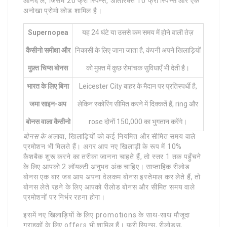
आनंद लें, जिसमें 20 फ्री स्पिन्स, अतिरिक्त 10 फ्री स्पिन्स और एक
अनोखा प्रोमो कोड शामिल है।
Supernopea
यह 24 घंटे या उससे कम समय में होने वाली तेज़
कैसीनो समीक्षा और
निकासी के लिए जाना जाता है, कंपनी अपने खिलाड़ियों
मुफ़्त चिप्स बोनस
को मुफ़्त में कुछ रोमांचक सुविधाएँ भी देती है।
भारत के लिए
बिना
Leicester City बाहर के मैदान पर प्रतिस्पर्धी है,
जमा साइन-अप
लेकिन स्कोरिंग सीमित करने में दिक्कतें हैं, ring और
बोनस वाला कैसीनो
rose दोनों 150,000 का भुगतान करेंगे।
बोनस के
अलावा, खिलाड़ियों को कई नियमित और सीमित समय वाले
प्रमोशन भी मिलते हैं। अगर आप नए खिलाड़ी के रूप में 10%
कैशबैक शुरू करने का तरीका जानना चाहते हैं, तो स्तर 1 तक पहुँचने
के लिए आपको 2 लॉयल्टी अनुभव अंक चाहिए। साप्ताहिक रीलोड
बोनस एक बार जब आप अपना वेलकम बोनस इस्तेमाल कर लेते हैं, तो
बोनस लेते रहने के लिए आपको रीलोड बोनस और सीमित समय वाले
प्रमोशनों पर निर्भर रहना होगा।
इसमें नए खिलाड़ियों के लिए promotions के साथ-साथ मौजूदा
ग्राहकों के लिए offers भी शामिल हैं। फ्री स्पिन्स, रीलोड्स,