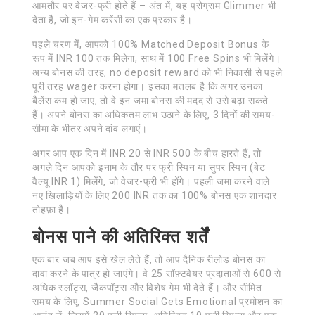
आमतौर पर वेजर-फ्री होते हैं – अंत में, यह प्रोग्राम Glimmer भी
देता है, जो इन-गेम करेंसी का एक प्रकार है।
पहले चरण
में, आपको 100%
Matched Deposit Bonus के
रूप में INR 100 तक मिलेगा, साथ में 100 Free Spins भी मिलेंगे।
अन्य बोनस की तरह, no deposit reward को भी निकासी से पहले
पूरी तरह wager करना होगा। इसका मतलब है कि अगर उनका
बैलेंस कम हो जाए, तो वे इन जमा बोनस की मदद से उसे बढ़ा सकते
हैं। अपने बोनस का अधिकतम लाभ उठाने के लिए, 3 दिनों की समय-
सीमा के भीतर अपने दांव लगाएं।
अगर आप एक दिन में INR 20 से INR 500 के बीच हारते हैं, तो
अगले दिन आपको इनाम के तौर पर फ्री स्पिन या सुपर स्पिन (बेट
वैल्यू INR 1) मिलेंगे, जो वेजर-फ्री भी होंगे। पहली जमा करने वाले
नए खिलाड़ियों के लिए 200 INR तक का 100% बोनस एक शानदार
तोहफ़ा है।
बोनस पाने की अतिरिक्त शर्तें
एक बार जब आप इसे खेल लेते हैं, तो आप दैनिक रीलोड बोनस का
दावा करने के पात्र हो जाएंगे। वे 25 सॉफ़्टवेयर प्रदाताओं से 600 से
अधिक स्लॉट्स, जैकपॉट्स और विशेष गेम भी देते हैं। और सीमित
समय के लिए, Summer Social Gets Emotional प्रमोशन का