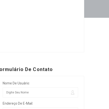
ormulário De Contato
Nome De Usuário:
Endereço De E-Mail: