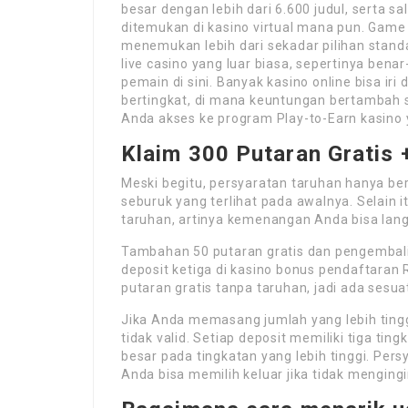
besar dengan lebih dari 6.600 judul, serta s
ditemukan di kasino virtual mana pun. Gam
menemukan lebih dari sekadar pilihan standa
live casino yang luar biasa, sepertinya bena
pemain di sini. Banyak kasino online bisa i
bertingkat, di mana keuntungan bertambah se
Anda akses ke program Play-to-Earn kasin
Klaim 300 Putaran Gratis 
Meski begitu, persyaratan taruhan hanya ber
seburuk yang terlihat pada awalnya. Selain it
taruhan, artinya kemenangan Anda bisa lang
Tambahan 50 putaran gratis dan pengembal
deposit ketiga di kasino bonus pendaftaran R
putaran gratis tanpa taruhan, jadi ada sesu
Jika Anda memasang jumlah yang lebih ting
tidak valid. Setiap deposit memiliki tiga t
besar pada tingkatan yang lebih tinggi. Pers
Anda bisa memilih keluar jika tidak menging