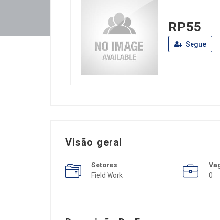
RP55
Segue
Visão geral
Setores
Va
Field Work
0