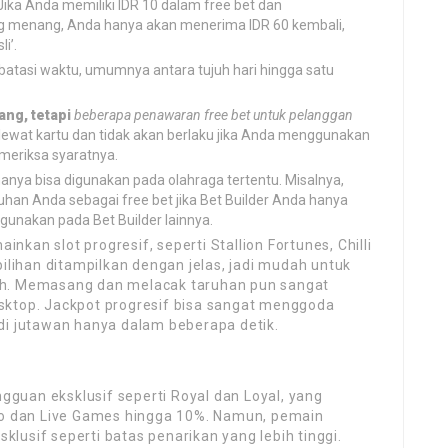
ika Anda memiliki IDR 10 dalam free bet dan
 menang, Anda hanya akan menerima IDR 60 kembali,
i’.
batasi waktu, umumnya antara tujuh hari hingga satu
ang, tetapi
beberapa penawaran free bet
untuk pelanggan
lewat kartu dan tidak akan berlaku jika Anda menggunakan
meriksa syaratnya.
anya bisa digunakan pada olahraga tertentu. Misalnya,
han Anda sebagai free bet jika Bet Builder Anda hanya
digunakan pada Bet Builder lainnya.
kan slot progresif, seperti Stallion Fortunes, Chilli
pilihan ditampilkan dengan jelas, jadi mudah untuk
ih. Memasang dan melacak taruhan pun sangat
sktop. Jackpot progresif bisa sangat menggoda
 jutawan hanya dalam beberapa detik.
guan eksklusif seperti Royal dan Loyal, yang
pto dan Live Games hingga 10%. Namun, pemain
lusif seperti batas penarikan yang lebih tinggi.