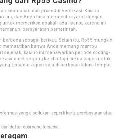
ang dari Rp55 Casino?
n keamanan dan prosedur verifikasi. Kasino
ra ini, dan Anda bisa memenuhi syarat dengan
 untuk memeriksa apakah ada lisensi, karena ini
s memenuhi persyaratan pemerintah.
 berbeda sebagai berikut: Selain itu, Rp55 mungkin
tuk memastikan bahwa Anda memang mampu
hat sejenak, kasino ini menawarkan periode cooling-
 kasino online yang kecil tetapi cukup bagus untuk
 yang tersedia kapan saja di berbagai lokasi tempat
.
informasi yang diperlukan, seperti kartu pembayaran atau
ari daftar opsi yang tersedia.
beragam