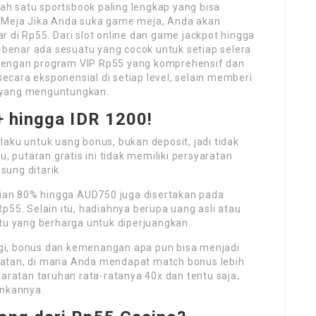
alah satu sportsbook paling lengkap yang bisa
e Meja Jika Anda suka game meja, Anda akan
r di Rp55. Dari slot online dan game jackpot hingga
r-benar ada sesuatu yang cocok untuk setiap selera
ri dengan program VIP Rp55 yang komprehensif dan
cara eksponensial di setiap level, selain memberi
o yang menguntungkan.
+ hingga IDR 1200!
laku untuk uang bonus, bukan deposit, jadi tidak
u, putaran gratis ini tidak memiliki persyaratan
sung ditarik.
ian 80% hingga AUD750 juga disertakan pada
p55. Selain itu, hadiahnya berupa uang asli atau
atu yang berharga untuk diperjuangkan.
gi, bonus dan kemenangan apa pun bisa menjadi
ingkatan, di mana Anda mendapat match bonus lebih
yaratan taruhan rata-ratanya 40x dan tentu saja,
inkannya.