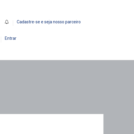
0
Cadastre-se e seja nosso parceiro
Entrar