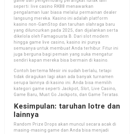
game dari
pengembang perangkat lunak lain
seperti: live casino RK88 menawarkan
pengalaman luar biasa melalui permainan dealer
langsung mereka. Kasino ini adalah platform
kasino non-GamStop dan taruhan olahraga baru
yang diluncurkan pada 2025, dan dijalankan serta
dikelola oleh Famagousta B. Dari slot modern
hingga game live casino, kasino ini punya
semuanya untuk membuat Anda terhibur. Fitur ini
juga berguna bagi pemain yang suka mengatur
sendiri kapan mereka bisa bermain di kasino.
Contoh bertema Mesir ini sudah berlalu, tetapi
tidak diragukan lagi akan ada banyak turnamen
serupa lainnya di kasino ini. Anda bisa memilih
kategori game seperti Jackpot, Slot, Live Casino,
Game Baru, Must Go Jackpots, dan Game Teratas.
Kesimpulan: taruhan lotre dan
lainnya
Random Prize Drops akan muncul secara acak di
masing-masing game dan Anda bisa menjadi