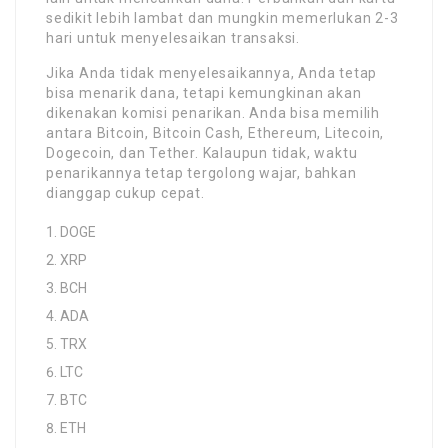
sedikit lebih lambat dan mungkin memerlukan 2-3
hari untuk menyelesaikan transaksi.
Jika Anda tidak menyelesaikannya, Anda tetap
bisa menarik dana, tetapi kemungkinan akan
dikenakan komisi penarikan. Anda bisa memilih
antara Bitcoin, Bitcoin Cash, Ethereum, Litecoin,
Dogecoin, dan Tether. Kalaupun tidak, waktu
penarikannya tetap tergolong wajar, bahkan
dianggap cukup cepat.
DOGE
XRP
BCH
ADA
TRX
LTC
BTC
ETH