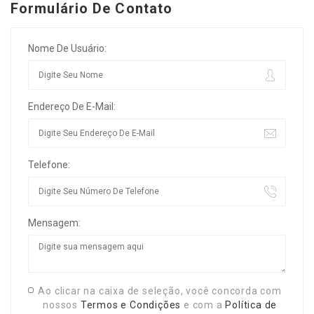
Formulário De Contato
Nome De Usuário:
Endereço De E-Mail:
Telefone:
Mensagem:
Ao clicar na caixa de seleção, você concorda com
nossos
Termos e Condições
e com a
Política de