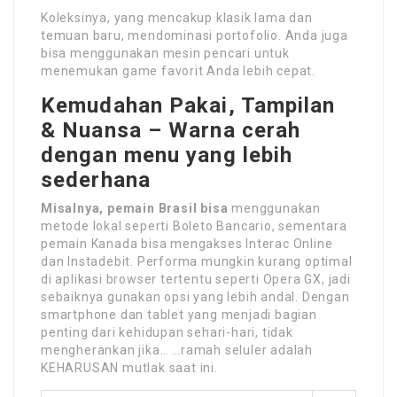
Koleksinya, yang mencakup klasik lama dan
temuan baru, mendominasi portofolio. Anda juga
bisa menggunakan mesin pencari untuk
menemukan game favorit Anda lebih cepat.
Kemudahan Pakai, Tampilan
& Nuansa – Warna cerah
dengan menu yang lebih
sederhana
Misalnya, pemain Brasil bisa
menggunakan
metode lokal seperti Boleto Bancario, sementara
pemain Kanada bisa mengakses Interac Online
dan Instadebit. Performa mungkin kurang optimal
di aplikasi browser tertentu seperti Opera GX, jadi
sebaiknya gunakan opsi yang lebih andal. Dengan
smartphone dan tablet yang menjadi bagian
penting dari kehidupan sehari-hari, tidak
mengherankan jika… …ramah seluler adalah
KEHARUSAN mutlak saat ini.