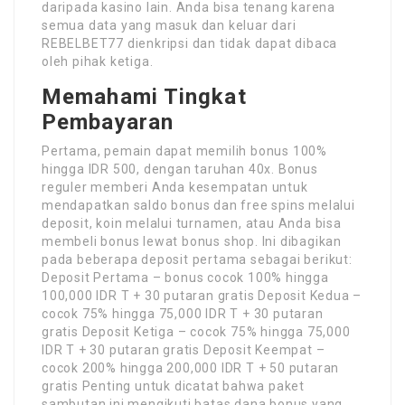
daripada kasino lain. Anda bisa tenang karena
semua data yang masuk dan keluar dari
REBELBET77 dienkripsi dan tidak dapat dibaca
oleh pihak ketiga.
Memahami Tingkat
Pembayaran
Pertama, pemain dapat memilih bonus 100%
hingga IDR 500, dengan taruhan 40x. Bonus
reguler memberi Anda kesempatan untuk
mendapatkan saldo bonus dan free spins melalui
deposit, koin melalui turnamen, atau Anda bisa
membeli bonus lewat bonus shop. Ini dibagikan
pada beberapa deposit pertama sebagai berikut:
Deposit Pertama – bonus cocok 100% hingga
100,000 IDR T + 30 putaran gratis Deposit Kedua –
cocok 75% hingga 75,000 IDR T + 30 putaran
gratis Deposit Ketiga – cocok 75% hingga 75,000
IDR T + 30 putaran gratis Deposit Keempat –
cocok 200% hingga 200,000 IDR T + 50 putaran
gratis Penting untuk dicatat bahwa paket
sambutan ini mengikuti batas dana bonus yang