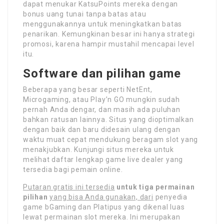
dapat menukar KatsuPoints mereka dengan
bonus uang tunai tanpa batas atau
menggunakannya untuk meningkatkan batas
penarikan. Kemungkinan besar ini hanya strategi
promosi, karena hampir mustahil mencapai level
itu.
Software dan pilihan game
Beberapa yang besar seperti NetEnt,
Microgaming, atau Play’n GO mungkin sudah
pernah Anda dengar, dan masih ada puluhan
bahkan ratusan lainnya. Situs yang dioptimalkan
dengan baik dan baru didesain ulang dengan
waktu muat cepat mendukung beragam slot yang
menakjubkan. Kunjungi situs mereka untuk
melihat daftar lengkap game live dealer yang
tersedia bagi pemain online.
Putaran gratis ini tersedia
untuk tiga permainan
pilihan
yang bisa Anda gunakan, dari
penyedia
game bGaming dan Platipus yang dikenal luas
lewat permainan slot mereka. Ini merupakan