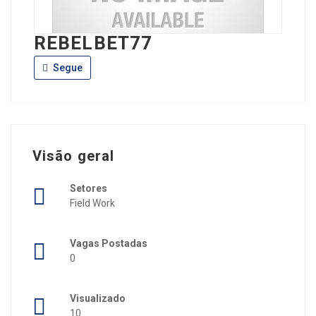
REBELBET77
Segue
Visão geral
Setores
Field Work
Vagas Postadas
0
Visualizado
10