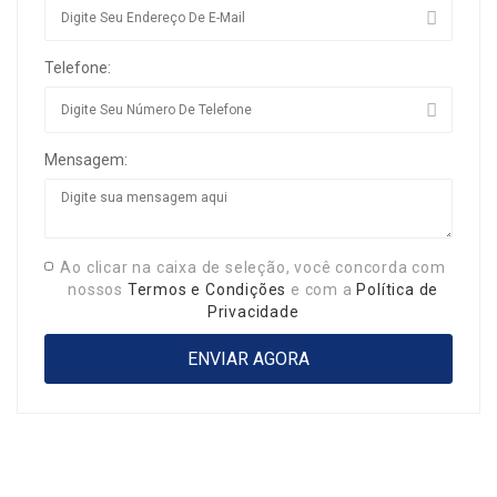
Telefone:
Mensagem:
Ao clicar na caixa de seleção, você concorda com
nossos
Termos e Condições
e com a
Política de
Privacidade