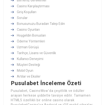
Bilmeniz Gerekenler
Casino Karşılaştırması
Giriş Koşulları
Sorular
Bonusunuzu Buradan Talep Edin
Casino Oyunları
Hoşgeldin Bonusları
Ödeme Yöntemleri
Uzman Görüşü
Tarihçe, Lisans ve Güvenlik
Kullanıcı Deneyimi
Müşteri Desteği
Mobil Oyun
Artılar ve Eksiler
Pusulabet İnceleme Özeti
Pusulabet, CasinoWow’da çeşitlilik ve ödüller
arayan herkese şiddetle tavsiye edilir. Tamamen
HTML5 özellikli bir online casino olarak
PusulabetCasino’ya Android ve iOS mobil cihazlar