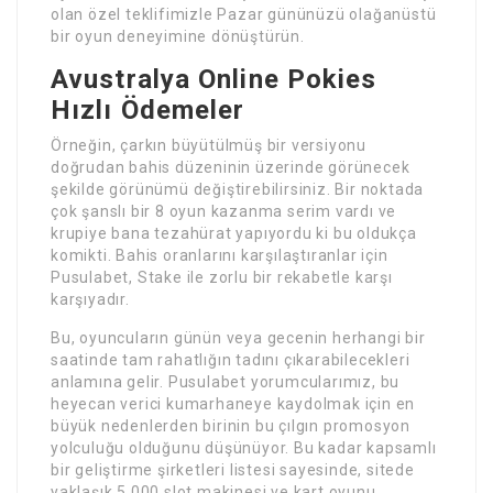
olan özel teklifimizle Pazar gününüzü olağanüstü
bir oyun deneyimine dönüştürün.
Avustralya Online Pokies
Hızlı Ödemeler
Örneğin, çarkın büyütülmüş bir versiyonu
doğrudan bahis düzeninin üzerinde görünecek
şekilde görünümü değiştirebilirsiniz. Bir noktada
çok şanslı bir 8 oyun kazanma serim vardı ve
krupiye bana tezahürat yapıyordu ki bu oldukça
komikti. Bahis oranlarını karşılaştıranlar için
Pusulabet, Stake ile zorlu bir rekabetle karşı
karşıyadır.
Bu, oyuncuların günün veya gecenin herhangi bir
saatinde tam rahatlığın tadını çıkarabilecekleri
anlamına gelir. Pusulabet yorumcularımız, bu
heyecan verici kumarhaneye kaydolmak için en
büyük nedenlerden birinin bu çılgın promosyon
yolculuğu olduğunu düşünüyor. Bu kadar kapsamlı
bir geliştirme şirketleri listesi sayesinde, sitede
yaklaşık 5.000 slot makinesi ve kart oyunu