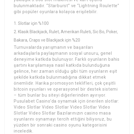
bulunmaktadır. “Starburst” ve “Lightning Roulette”
gibi popüler oyunlara kolayca erişilebilir.
Slotlar için %100
Klasik Blackjack, Rulet, Amerikan Ruleti, Sic Bo, Poker,
Bakara, Craps ve Blackjack için %20
Turnuvalarda yarışmanın ve başarıları
arkadaşlarla paylaşmanın sosyal unsuru, genel
deneyime katkıda bulunuyor. Farklı oyunların bahis
şartını karşılamaya nasıl katkıda bulunduğuna
gelince, her zaman olduğu gibi tüm oyunların eşit
şekilde katkıda bulunmadığına dikkat etmek
önemlidir. Harika promosyon teklifleri, çok çeşitli
bitcoin oyunları ve operasyonel bir destek sistemi
– tüm bunlar bu siteyi diğerlerinden ayırıyor.
Pusulabet Casino’da oynamak için önerilen slotlar:
Video Slotlar Video Slotlar Video Slotlar Video
Slotlar Video Slotlar Bazılarınızın casino masa
oyunlarını oynamayı tercih ettiğini biliyoruz, bu
yüzden bir sonraki casino oyunu kategorisini
inceledik.