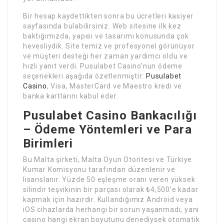
Bir hesap kaydettikten sonra bu ücretleri kasiyer
sayfasında bulabilirsiniz. Web sitesine ilk kez
baktığımızda, yapısı ve tasarımı konusunda çok
hevesliydik. Site temiz ve profesyonel görünüyor
ve müşteri desteği her zaman yardımcı oldu ve
hızlı yanıt verdi. Pusulabet Casino’nun ödeme
seçenekleri aşağıda özetlenmiştir:
Pusulabet
Casino
, Visa, MasterCard ve Maestro kredi ve
banka kartlarını kabul eder.
Pusulabet Casino Bankacılığı
– Ödeme Yöntemleri ve Para
Birimleri
Bu Malta şirketi, Malta Oyun Otoritesi ve Türkiye
Kumar Komisyonu tarafından düzenlenir ve
lisanslanır. Yüzde 50 eşleşme oranı veren yüksek
silindir teşvikinin bir parçası olarak ₺4,500’e kadar
kapmak için hazırdır. Kullandığımız Android veya
iOS cihazlarda herhangi bir sorun yaşanmadı, yani
casino hangi ekran boyutunu denediysek otomatik