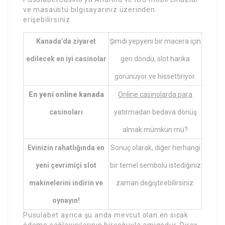
ve masaüstü bilgisayarınız üzerinden
erişebilirsiniz.
Kanada’da ziyaret
Şimdi yepyeni bir macera için
edilecek en iyi casinolar
geri döndü, slot harika
görünüyor ve hissettiriyor.
En yeni online kanada
Online casinolarda para
casinoları
yatırmadan bedava dönüş
almak mümkün mü?
Evinizin rahatlığında en
Sonuç olarak, diğer herhangi
yeni çevrimiçi slot
bir temel sembolü istediğiniz
makinelerini indirin ve
zaman değiştirebilirsiniz.
oynayın!
Pusulabet ayrıca şu anda mevcut olan en sıcak
ödeme sağlayıcılarının birçoğuyla amigodur. Direx