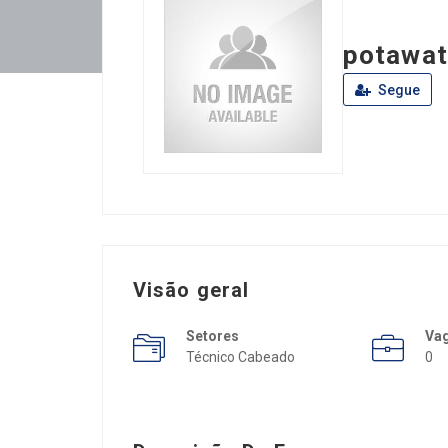
potawat
Segue
Visão geral
Setores
Va
Técnico Cabeado
0