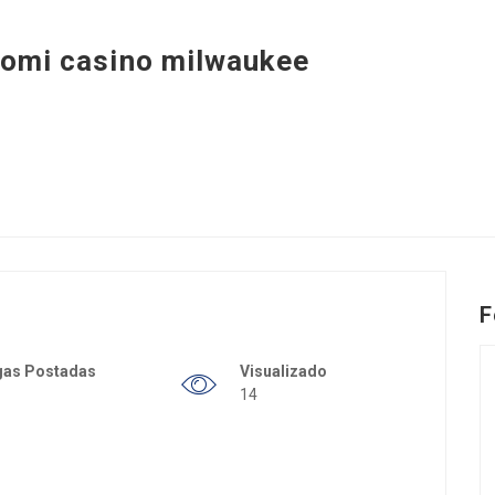
omi casino milwaukee
F
gas Postadas
Visualizado
14