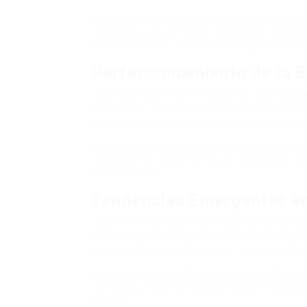
Los cargos exageradamente elevados sin expl
reguladoras manifiestas, simbolizan advert
constantemente aclaran sus cargos y muestr
Perfeccionamiento de la E
La diversificación de métodos de pago dispo
plataforma. Usuarios experimentados mantie
elasticidad ante servicios técnicos program
El registro anticipado agiliza trámites de va
resolución de documentos de identidad y comp
al necesitarse.
Tendencias Emergentes en
La plataforma blockchain modifica sustancial
divisas criptográficas. Acuerdos smart fac
en requisitos preestablecidos, suprimiendo m
Las soluciones de IA observan comportamien
rarezas que podrían sugerir fraude o vulner
graves.