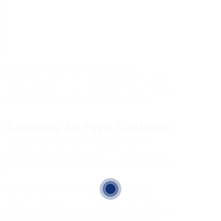
amento clave para cualquier vivencia de
nco Central Europeo, en el año 2022 se ejecutaron
ctrónicos en la zona euro,
leer más
demostrando la
ecesidad imperante de protocolos robustos de
n Esquema de Pago Confiable
ortales de diversión deben satisfacer normas
e 256 bits establece el estándar mínimo aceptable
a información viaje cifrada desde el dispositivo del
to.
ndustry Data Security Standard) constituyen
 institución que administre datos de tarjetas de
ncias esenciales que abarcan desde la protección de
a de programas de control de puntos débiles.