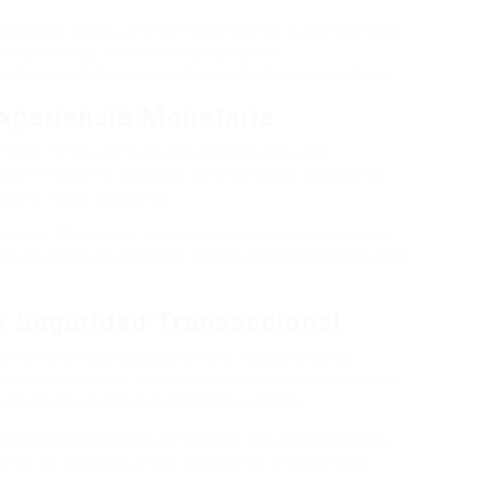
icación clara, junto con carencia de autorizaciones
encias obvias. Los sistemas genuinos
an sus certificaciones de organismos reguladores.
xperiencia Monetaria
nibles refleja la madurez operativa de una
nen múltiples opciones configuradas, facilitando
ados o topes pasajeros.
lidación. Conservar versiones electrónicas de buena
robantes de domicilio facilita verificaciones ágiles
 Seguridad Transaccional
mente la visibilidad de dinero más allá de las
ilitan desembolsos automáticos de recursos basadas
ediación personal susceptible a fallos.
tos transaccionales en tiempo real, descubriendo
ación de usuarios antes de generar afectaciones