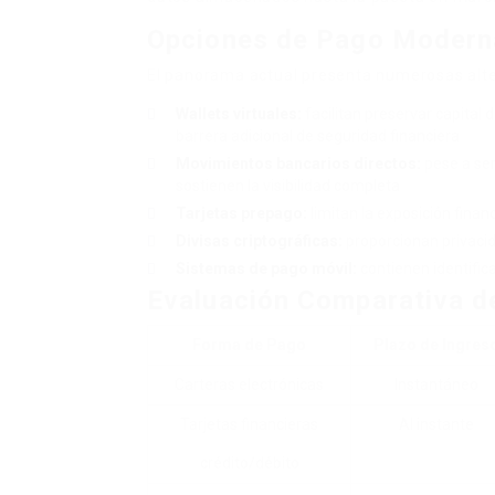
Opciones de Pago Moderna
El panorama actual presenta numerosas alter
Wallets virtuales:
facilitan preservar capital 
barrera adicional de seguridad financiera
Movimientos bancarios directos:
pese a se
sostienen la visibilidad completa
Tarjetas prepago:
limitan la exposición fina
Divisas criptográficas:
proporcionan privacid
Sistemas de pago móvil:
contienen identifica
Evaluación Comparativa de
Forma de Pago
Plazo de Ingres
Carteras electrónicas
Instantáneo
Tarjetas financieras
Al instante
crédito/débito