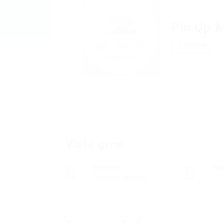
Pin Up 
Segue
Visão geral
Setores
Va
Técnico Cabeado
0