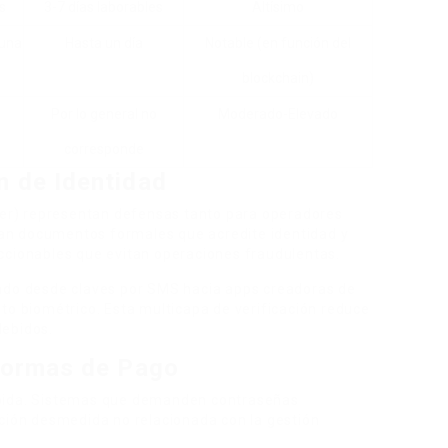
s
3-7 días laborables
Altísimo
 una
Hasta un día
Notable (en función del
blockchain)
Por lo general no
Moderado-Elevado
corresponde
 de Identidad
r) representan defensas tanto para operadores
an documentos formales que acredite identidad y
ccionables que evitan operaciones fraudulentas.
sado desde claves por SMS hacia apps creadoras de
to biométrico. Esta multicapa de verificación reduce
debidos.
formas de Pago
ápida. Sistemas que demanden contraseñas
ación desmedida no relacionada con la gestión