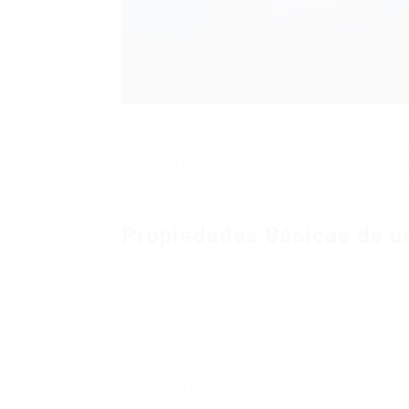
La salvaguarda monetaria establece el fund
entretenimiento virtual. Según cifras del Ba
más de 114 mil millones de movimientos ele
popularización de los pagos en línea y la n
seguridad.
Propiedades Básicas de u
Los sistemas de transacción financiera en p
globales particulares. La codificación SSL d
para toda operación legal, garantizando que l
usuario hasta los servidores de procesamien
Las certificaciones PCI DSS (Payment Card I
requisitos forzosos no voluntarios para cada
crédito. Este criterio comprende doce exige
datos almacenados hasta la puesta en march