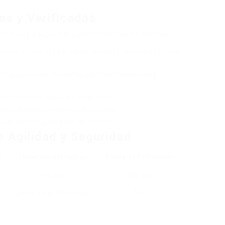
s y Verificadas
nativas adaptadas a distintos tipos de clientes:
distinto de cuentas bancarias centrales, incorporando una
r más pausadas, descartan agentes intermedios y
nciera al monto cargado previamente
ad relativa y operaciones distribuidas
ción biométrica original del terminal
 Agilidad y Seguridad
o
Duración del Retiro
Grado de Protección
1-2 días
Muy alto
De 3 a 5 días laborables
Alto