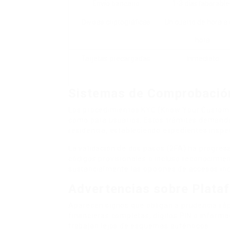
Envío bancario
1-3 días laborable
Divisas criptográficas
Un cuarto de hora a
hora
Tarjetas precargadas
Inmediato
Sistemas de Comprobación
Los procedimientos KYC (Know Your Custome
como para usuarios. Estos trámites demand
residencia, estableciendo expedientes inspe
La validación de dos pasos (2FA) ha progre
códigos provisionales o incluso reconocimien
sustancialmente las opciones de accesos in
Advertencias sobre Plata
Aparecen signos que obligan a prudencia r
financieras completas, dígitos PIN o inform
trabajan lejos de esquemas auténticos.