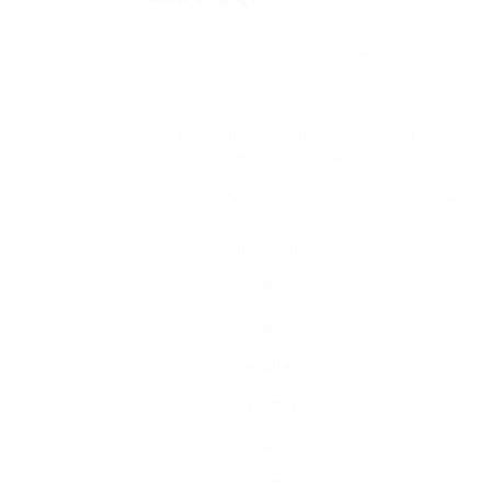
स्तर 40 से आगे, खिलाड़ियों को ऊपर बताए गए वीकेंड रीलोड ब
की खोज करते हुए, वे वीकेंड पर अतिरिक्त बोनस टॉप-अप पा
लॉगिन बोनस के साथ, आपको पहले दिन प्रमोशनल प्ले के लिए 50
जिसमें जैकपॉट स्लॉट्स भी शामिल हैं।
यह ध्यान देने योग्य है कि VIP रिवॉर्ड्स के लिए केवल स्लॉट गे
रहता है। हालांकि, अगर खिलाड़ी इन बोनस का लाभ लेते है
खिलाड़ी दोनों ऐसे प्रमोशन पा सकते हैं जो उन्हें खेलते रहने
नियमित खिलाड़ियों के लिए उत्साह बनाए रखने का एक शानदार त
Instagram
ईमेल
Facebook
Telegram
Twitter
FAQ पेज
फ़ोन