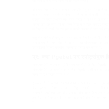
कि केनो जैसे अनोखे गेम्स को भी कवर करेंगे।
और गेम सेक्शन में जाने के बाद, एक और मेनू बार मिलता है जो 
सोच-समझकर व्यवस्थित किया गया है, ताकि खिलाड़ी अपनी ज़रू
प्रमुख गेम प्रदाताओं के साथ काम करता है, उनमें ये शामिल ह
अपनी शीर्ष श्रेणियों को नए गेम्स के साथ अक्सर अपडेट करती 
के लिहाज़ से, सभी गेम समझने में काफी आसान हैं और कई तरह
संकुचित होने वाले मेनू, जंप बटन और रोलिंग बैनर जैसी अति
बनाया गया है। यहाँ खिलाड़ी अपने पिछले गेमिंग सत्रों की समी
रणनीतियों के लिए उपयोगी जानकारी प्राप्त कर सकते हैं.
प्र: क्या Pgebet पर स्पोर्ट्सबुक ह
क्रिप्टोकरेंसी: तकनीक-प्रेमी उपयोगकर्ताओं के लिए,
क्रिप्टोकरेंसी का समर्थन करता है। Pgebet की मोबाइल साइट
मिला जो डेस्कटॉप वर्ज़न में था।
शुरुआत से ही, आपका स्वागत उनके दोस्ताना शुभंकर, उड़ते
वेबसाइट पर मार्गदर्शन करता है। Pgebet Casino ऑनलाइन क
बनाता है, जहाँ क्लासिक और अनोखे, दोनों तरह के वेरिएशन का
इसलिए भरोसे के साथ स्पिन करें, डील करें और रोल करें,
है.