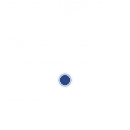
कॉइन (LTC), रिपल (XRP) और कई अन्य सहित, क्रिप्टोकरेंसी की
नुकूल इंटरफ़ेस और विशाल गेम चयन के साथ,
Pgebet
Casino सभी
ता है। शुल्कों के मामले में, Pgebet अपने वित्तीय लेनदेन को किफायती
 1 जैसी अधिक हो सकती है। ऊपर बताए गए 100% मैच की बजाय,
्री स्पिन्स है. इतना ही नहीं, आप बोनस शॉप की सुविधाओं का
गए खेलों पर फ्री स्पिन्स खरीद सकते हैं।
 उसके बाद सभी बोनस राशि अमान्य हो जाएँगी। यह एक उचित वेलकम
स के लिए 40x वेजरिंग आवश्यकता भी है, और फ्री स्पिन से होने वाली
, बल्कि कुल छह जमा तक मिलते हैं। बोनस को wager करने के लिए, आपको
कि फ्री स्पिन्स केवल तब दिए जाते हैं जब आप जमा बोनस की राशि को खेलकर
बोनस है, जिसमें आपको INR 800 तक 100% बोनस के साथ 250 तक फ्री