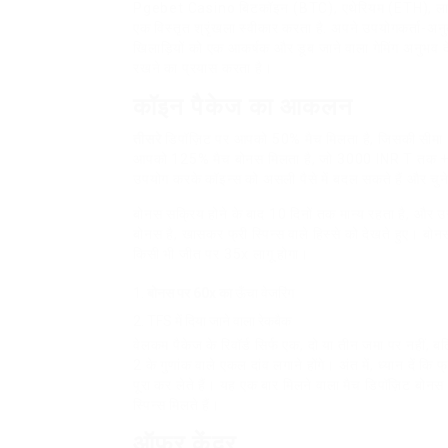
Pgebet Casino बिटकॉइन (BTC), एथेरियम (ETH), लाइट
एक विस्तृत श्रृंखला स्वीकार करता है. अपने उपयोगकर्ता-अ
खिलाड़ियों को एक आकर्षक और डूब जाने वाला गेमिंग अनुभव दे
रखने का प्रयास करता है।
कॉइन पैकेज का आकलन
तीसरे
डिपॉज़िट पर आपको 50% मैच मिलता है, जिसकी सीमा
आपको 125% मैच बोनस मिलता है, जो 3000 INR T तक + 80 फ
उपयोग करके कॉइन्स को असली पैसे में बदल सकते हैं और चुने 
बोनस सक्रिय होने के बाद 10 दिनों तक मान्य रहता है, और
बोनस है, खासकर फ्री स्पिन्स वाले हिस्से को देखते हुए। बोन
किसी भी जीत पर 35x लागू होगा।
बोनस पर 60x का
ऊँचा वेजरिंग
TFS में दिया जाने वाला रेकबैक
वेलकम पैकेज के रिवॉर्ड सिर्फ एक, दो या तीन जमा पर नहीं
2 के गुणांक वाले एकल दांव लगाने होंगे। अंत में, ध्यान दें 
पूरा कर लेते हैं। यह एक बार मिलने वाला मैच डिपॉज़िट 
स्पिन्स मिलते हैं।
ऑफर केंद्र