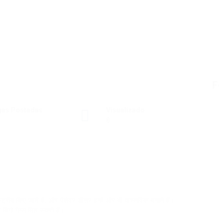
F
gas Postadas
Visualizado
8
ट्रीम किए जाते हैं, और पेशेवर डीलर इन्हें और भी वास्तविक बनाते हैं।
िंगो गेम्स मिल सकते हैं।