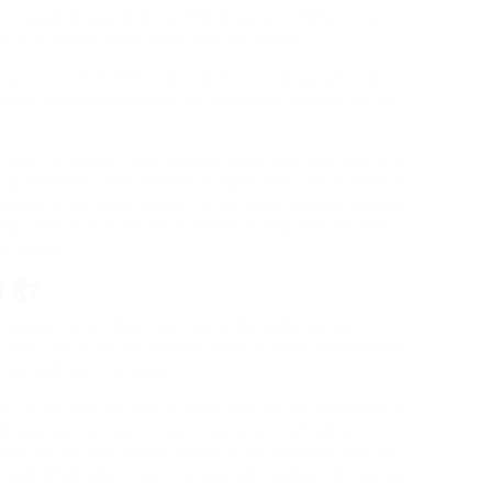
इसों पर आसानी से चलता है और तेज़ गेमिंग के साथ सरल नेविगेशन प्रदान
ं 302 टाइटल्स के साथ स्लॉट्स सबसे बड़ा हिस्सा हैं।
 उपलब्ध कराता है, ताकि क्लासिक जुए का आनंद और बढ़ सके। कई
फेस, उत्कृष्ट ग्राहक सहायता और क्रिप्टोकरेंसी लेनदेन पर जोर देने
इव होल्ड ‘एम शामिल हैं। लाइव ब्लैकजैक से लेकर लाइव रूलेट तक, घर से
 ही वास्तविक है। टेबल सीमाएँ गेम के अनुसार अलग-अलग हैं, लेकिन यह
सेगमेंट की ओर अधिक झुकता है। वे जिन प्रमुख सॉफ्टवेयर प्रदाताओं
ें कई प्रदाताओं का उपयोग होने से, स्लॉट्स और लाइव गेम्स पसंद करने
भव मिलता है।
 हैं?
ovably fair हैं, लेकिन वे अपने खुद के गेम विकसित नहीं करते।
त अच्छा चयन है और साथ में वर्चुअल स्पोर्ट्स की व्यापक रेंज भी मिलती है.
उस तक जल्दी पहुंच पाना संभव है।
 हो, तो आप हमेशा डेमो फीचर का उपयोग करके नए खेल बदल सकते हैं या
, जिसमें iSoftBet, Evolution Gaming, NetEnt और कई अन्य
आती है जब आप स्लॉट गेम सिर्फ मनोरंजन के लिए खेलना पसंद करते हैं या
म इसके वीडियो स्लॉट्स, टेबल गेम्स, लाइव डीलर कलेक्शन और यहां तक