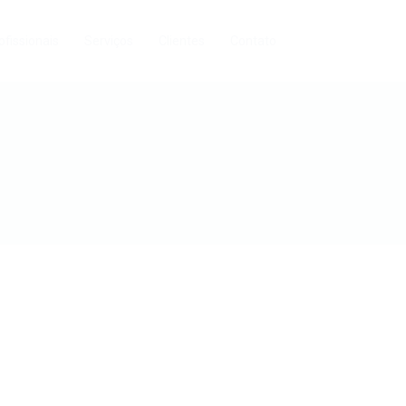
ofissionais
Serviços
Clientes
Contato