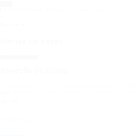
Esqueceu A Senha?
|
Cadastre-se e seja nosso parceiro
Salvar Senha
Alertas De Vagas
Alerta Salvar Vagas
Ativação Da Conta
Antes de fazer o login, você deve ativar sua conta com o códig
aqui
Para reenviar o e-mail de ativação. Se você inseriu um end
Seu E-Mail:
Código De Ativação: