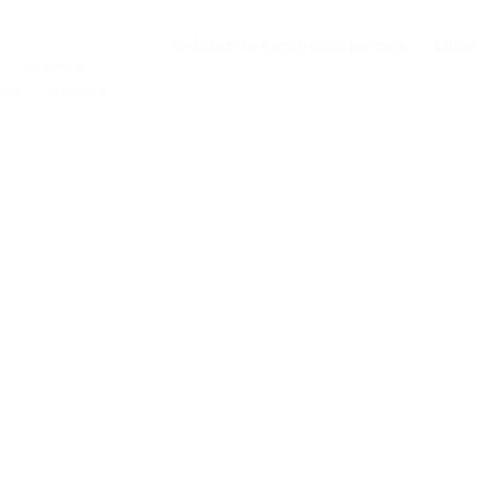
Cadastre-se e seja nosso parceiro
Entrar
cações
new
0
ão tem notificações.