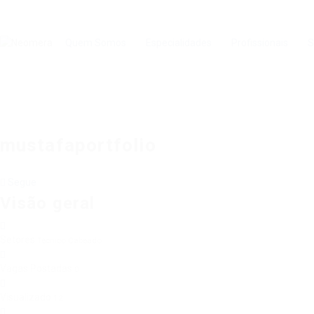
Quem Somos
Especialidades
Profissionais
S
mustafaportfolio
Segue
Visão geral
Setores
Técnico Cabeado
Vagas Postadas
0
Visualizado
12