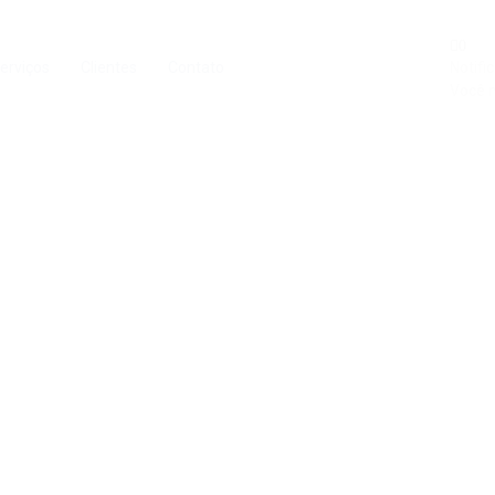
0
erviços
Clientes
Contato
Notifi
Você n