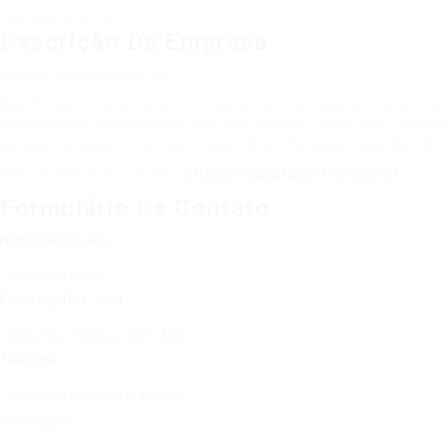
Founded Since
1850
Descrição Da Empresa
konsep hingga eksekusi.
Baik Anda seorang calon klien yang mencari layanan desain, p
menawarkan pengalaman yang profesional, terstruktur dengan ba
pengguna dapat menjelajahi karya Mustafa kapan saja dan di m
Official website visit here:
https://mustafaportfolio.com/
Formulário De Contato
Nome De Usuário:
Endereço De E-Mail:
Telefone:
Mensagem: