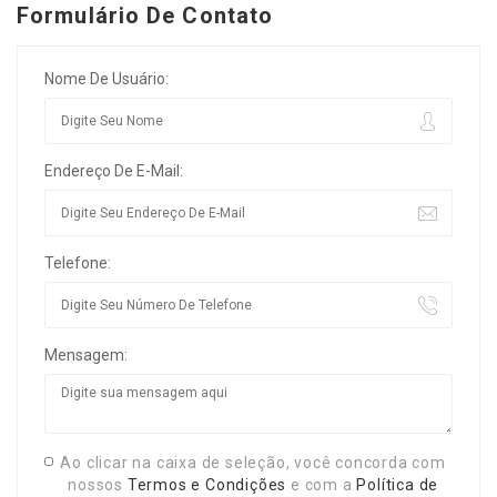
Formulário De Contato
Nome De Usuário:
Endereço De E-Mail:
Telefone:
Mensagem:
Ao clicar na caixa de seleção, você concorda com
nossos
Termos e Condições
e com a
Política de