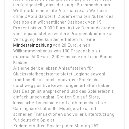
ich festgestellt, dass der junge Buchmacher am
Wettmarkt eine echte Alternative als Wettseite
ohne OASIS darstellt. Zudem erhalten Nutzer des
Casinos ein wöchentlicher Cashback von 15
Prozent bis zu 3.000 Euro. Aktive Bestandskunden
von Legiano stehen weitere Prämienaktionen zur
Verfügung. Neukunden erhalten für eine
Mindesteinzahlung
von 20 Euro, einen
Willkommensbonus von 100 Prozent bis zu
maximal 500 Euro, 200 Freispiele und eine Bonus
Krabbe.
Als eine der beliebten Anlaufstellen für
Glücksspielbegeisterte bietet Legiano sowohl
traditionelle als auch innovative Spiele, die
durchweg positive Bewertungen erhalten haben.
Das Design ist ansprechend und das Spielerlebnis
einfach unschlagbar. Greifen Sie auf Slots,
klassische Tischspiele und authentisches Live-
Gaming direkt über Ihr Mobilgerät zu, mit
schnellen Transaktionen und voller Unterstützung
für deutsche Spieler.
Zudem erhalten Spieler jeden Montag 25%