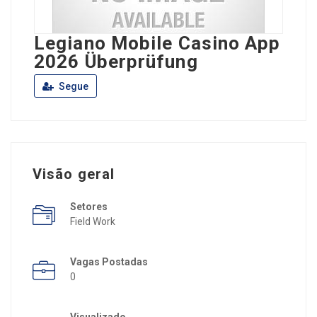
Legiano Mobile Casino App
2026 Überprüfung
Segue
Visão geral
Setores
Field Work
Vagas Postadas
0
Visualizado