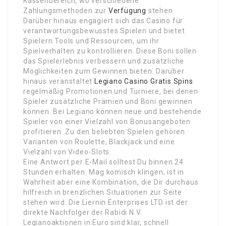
Kassenbereich, wo verschiedene
Zahlungsmethoden zur
Verfügung
stehen.
Darüber hinaus engagiert sich das Casino für
verantwortungsbewusstes Spielen und bietet
Spielern Tools und Ressourcen, um ihr
Spielverhalten zu kontrollieren. Diese Boni sollen
das Spielerlebnis verbessern und zusätzliche
Möglichkeiten zum Gewinnen bieten. Darüber
hinaus veranstaltet
Legiano Casino Gratis Spins
regelmäßig Promotionen und Turniere, bei denen
Spieler zusätzliche Prämien und Boni gewinnen
können. Bei Legiano können neue und bestehende
Spieler von einer Vielzahl von Bonusangeboten
profitieren. Zu den beliebten Spielen gehören
Varianten von Roulette, Blackjack und eine
Vielzahl von Video-Slots.
Eine Antwort per E-Mail solltest Du binnen 24
Stunden erhalten. Mag komisch klingen, ist in
Wahrheit aber eine Kombination, die Dir durchaus
hilfreich in brenzlichen Situationen zur Seite
stehen wird. Die Liernin Enterprises LTD ist der
direkte Nachfolger der Rabidi N.V.
Legianoaktionen in Euro sind klar, schnell