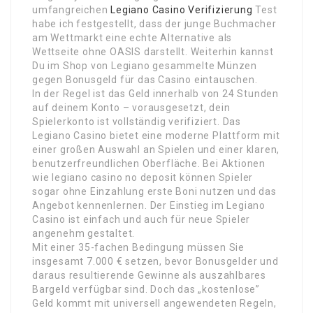
umfangreichen
Legiano Casino Verifizierung
Test
habe ich festgestellt, dass der junge Buchmacher
am Wettmarkt eine echte Alternative als
Wettseite ohne OASIS darstellt. Weiterhin kannst
Du im Shop von Legiano gesammelte Münzen
gegen Bonusgeld für das Casino eintauschen.
In der Regel ist das Geld innerhalb von 24 Stunden
auf deinem Konto – vorausgesetzt, dein
Spielerkonto ist vollständig verifiziert. Das
Legiano Casino bietet eine moderne Plattform mit
einer großen Auswahl an Spielen und einer klaren,
benutzerfreundlichen Oberfläche. Bei Aktionen
wie legiano casino no deposit können Spieler
sogar ohne Einzahlung erste Boni nutzen und das
Angebot kennenlernen. Der Einstieg im Legiano
Casino ist einfach und auch für neue Spieler
angenehm gestaltet.
Mit einer 35-fachen Bedingung müssen Sie
insgesamt 7.000 € setzen, bevor Bonusgelder und
daraus resultierende Gewinne als auszahlbares
Bargeld verfügbar sind. Doch das „kostenlose”
Geld kommt mit universell angewendeten Regeln,