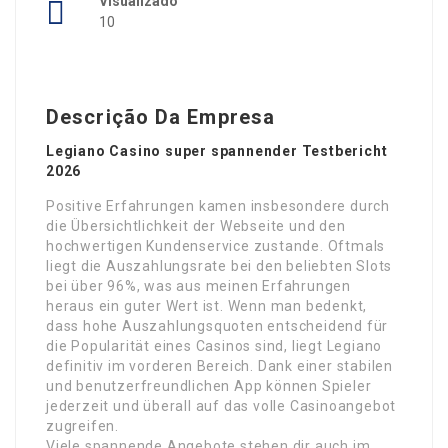
Visualizado
10
Descrição Da Empresa
Legiano Casino super spannender Testbericht
2026
Positive Erfahrungen kamen insbesondere durch
die Übersichtlichkeit der Webseite und den
hochwertigen Kundenservice zustande. Oftmals
liegt die Auszahlungsrate bei den beliebten Slots
bei über 96%, was aus meinen Erfahrungen
heraus ein guter Wert ist. Wenn man bedenkt,
dass hohe Auszahlungsquoten entscheidend für
die Popularität eines Casinos sind, liegt Legiano
definitiv im vorderen Bereich. Dank einer stabilen
und benutzerfreundlichen App können Spieler
jederzeit und überall auf das volle Casinoangebot
zugreifen.
Viele spannende Angebote stehen dir auch im