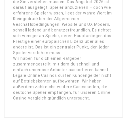
die Sie verstehen müssen. Das Angebot 2026 ist
darauf ausgelegt, Spieler anzuziehen – doch wie
erfahrene Spieler wissen, liegt der wahre Wert im
Kleingedruckten der Allgemeinen
Geschäftsbedingungen. Website und UX Modern,
schnell ladend und benutzerfreundlich. Es richtet
sich weniger an Spieler, deren Hauptanliegen das
Prestige einer europäischen Lizenz über alles
andere ist. Das ist ein zentraler Punkt, den jeder
Spieler verstehen muss.
Wir haben für dich einen Ratgeber
zusammengestellt, mit dem du schnell und
einfach unseriöse Anbieter aussortieren kannst.
Legale Online Casinos dürfen Kundengelder nicht
auf Betriebskonten aufbewahren. Wir haben
außerdem zahlreiche weitere Casinoseiten, die
deutsche Spieler empfangen, für unseren Online
Casino Vergleich gründlich untersucht.