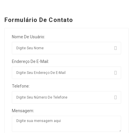
Formulário De Contato
Nome De Usuário:
Endereço De E-Mail:
Telefone:
Mensagem: