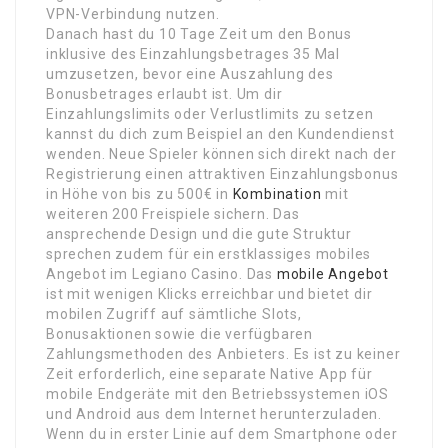
VPN-Verbindung nutzen.
Danach hast du 10 Tage Zeit um den Bonus
inklusive des Einzahlungsbetrages 35 Mal
umzusetzen, bevor eine Auszahlung des
Bonusbetrages erlaubt ist. Um dir
Einzahlungslimits oder Verlustlimits zu setzen
kannst du dich zum Beispiel an den Kundendienst
wenden. Neue Spieler können sich direkt nach der
Registrierung einen attraktiven Einzahlungsbonus
in Höhe von bis zu 500€ in
Kombination
mit
weiteren 200 Freispiele sichern. Das
ansprechende Design und die gute Struktur
sprechen zudem für ein erstklassiges mobiles
Angebot im Legiano Casino. Das
mobile Angebot
ist mit wenigen Klicks erreichbar und bietet dir
mobilen Zugriff auf sämtliche Slots,
Bonusaktionen sowie die verfügbaren
Zahlungsmethoden des Anbieters. Es ist zu keiner
Zeit erforderlich, eine separate Native App für
mobile Endgeräte mit den Betriebssystemen iOS
und Android aus dem Internet herunterzuladen.
Wenn du in erster Linie auf dem Smartphone oder