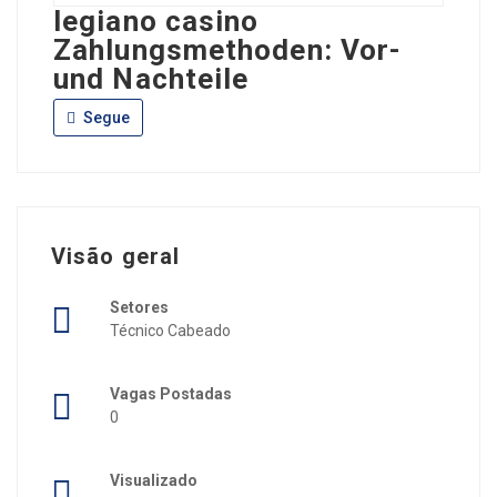
legiano casino
Zahlungsmethoden: Vor-
und Nachteile
Segue
Visão geral
Setores
Técnico Cabeado
Vagas Postadas
0
Visualizado