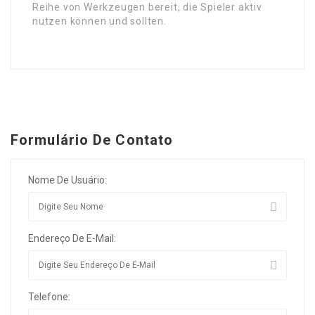
Reihe von Werkzeugen bereit, die Spieler aktiv
nutzen können und sollten.
Formulário De Contato
Nome De Usuário:
Endereço De E-Mail:
Telefone: