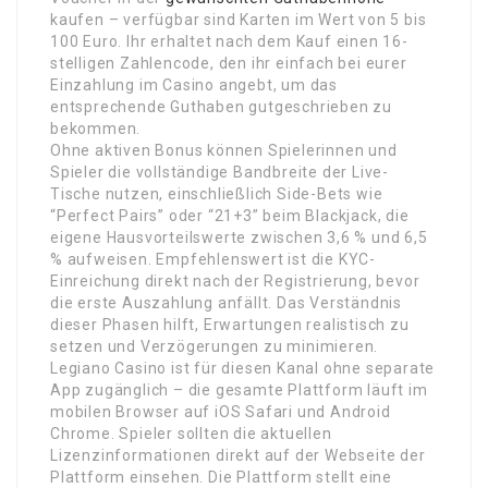
kaufen – verfügbar sind Karten im Wert von 5 bis
100 Euro. Ihr erhaltet nach dem Kauf einen 16-
stelligen Zahlencode, den ihr einfach bei eurer
Einzahlung im Casino angebt, um das
entsprechende Guthaben gutgeschrieben zu
bekommen.
Ohne aktiven Bonus können Spielerinnen und
Spieler die vollständige Bandbreite der Live-
Tische nutzen, einschließlich Side-Bets wie
“Perfect Pairs” oder “21+3” beim Blackjack, die
eigene Hausvorteilswerte zwischen 3,6 % und 6,5
% aufweisen. Empfehlenswert ist die KYC-
Einreichung direkt nach der Registrierung, bevor
die erste Auszahlung anfällt. Das Verständnis
dieser Phasen hilft, Erwartungen realistisch zu
setzen und Verzögerungen zu minimieren.
Legiano Casino ist für diesen Kanal ohne separate
App zugänglich – die gesamte Plattform läuft im
mobilen Browser auf iOS Safari und Android
Chrome. Spieler sollten die aktuellen
Lizenzinformationen direkt auf der Webseite der
Plattform einsehen. Die Plattform stellt eine