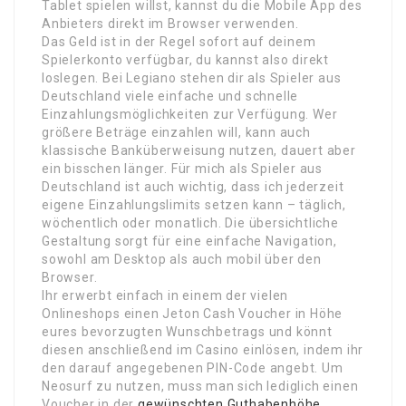
Tablet spielen willst, kannst du die Mobile App des
Anbieters direkt im Browser verwenden.
Das Geld ist in der Regel sofort auf deinem
Spielerkonto verfügbar, du kannst also direkt
loslegen. Bei Legiano stehen dir als Spieler aus
Deutschland viele einfache und schnelle
Einzahlungsmöglichkeiten zur Verfügung. Wer
größere Beträge einzahlen will, kann auch
klassische Banküberweisung nutzen, dauert aber
ein bisschen länger. Für mich als Spieler aus
Deutschland ist auch wichtig, dass ich jederzeit
eigene Einzahlungslimits setzen kann – täglich,
wöchentlich oder monatlich. Die übersichtliche
Gestaltung sorgt für eine einfache Navigation,
sowohl am Desktop als auch mobil über den
Browser.
Ihr erwerbt einfach in einem der vielen
Onlineshops einen Jeton Cash Voucher in Höhe
eures bevorzugten Wunschbetrags und könnt
diesen anschließend im Casino einlösen, indem ihr
den darauf angegebenen PIN-Code angebt. Um
Neosurf zu nutzen, muss man sich lediglich einen
Voucher in der
gewünschten Guthabenhöhe