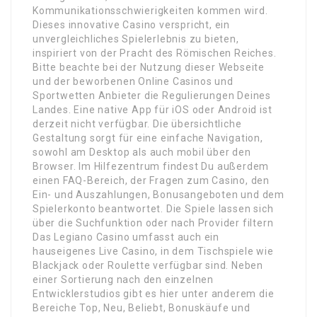
Kommunikationsschwierigkeiten kommen wird.
Dieses innovative Casino verspricht, ein
unvergleichliches Spielerlebnis zu bieten,
inspiriert von der Pracht des Römischen Reiches.
Bitte beachte bei der Nutzung dieser Webseite
und der beworbenen Online Casinos und
Sportwetten Anbieter die Regulierungen Deines
Landes. Eine native App für iOS oder Android ist
derzeit nicht verfügbar. Die übersichtliche
Gestaltung sorgt für eine einfache Navigation,
sowohl am Desktop als auch mobil über den
Browser. Im Hilfezentrum findest Du außerdem
einen FAQ-Bereich, der Fragen zum Casino, den
Ein- und Auszahlungen, Bonusangeboten und dem
Spielerkonto beantwortet. Die Spiele lassen sich
über die Suchfunktion oder nach Provider filtern
Das Legiano Casino umfasst auch ein
hauseigenes Live Casino, in dem Tischspiele wie
Blackjack oder Roulette verfügbar sind. Neben
einer Sortierung nach den einzelnen
Entwicklerstudios gibt es hier unter anderem die
Bereiche Top, Neu, Beliebt, Bonuskäufe und