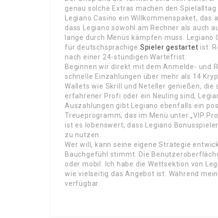
genau solche Extras machen den Spielalltag
Legiano Casino ein Willkommenspaket, das a
dass Legiano sowohl am Rechner als auch au
lange durch Menüs kämpfen muss. Legiano Ca
für deutschsprachige
Spieler gestartet
ist. 
nach einer 24-stündigen Wartefrist.
Beginnen wir direkt mit dem Anmelde- und R
schnelle Einzahlungen über mehr als 14 Kryp
Wallets wie Skrill und Neteller genießen, die 
erfahrener Profi oder ein Neuling sind, Legi
Auszahlungen gibt Legiano ebenfalls ein posi
Treueprogramm, das im Menü unter „VIP Progr
ist es lobenswert, dass Legiano Bonusspiele
zu nutzen.
Wer will, kann seine eigene Strategie entwi
Bauchgefühl stimmt. Die Benutzeroberfläche
oder mobil. Ich habe die Wettsektion von Leg
wie vielseitig das Angebot ist. Während me
verfügbar.