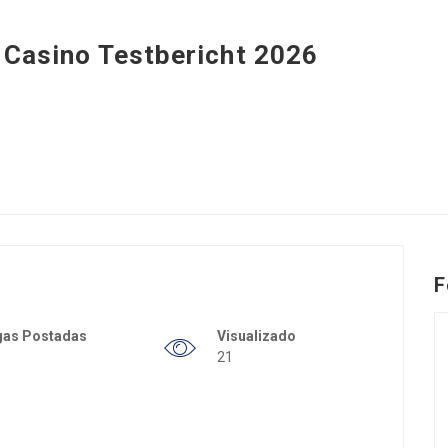
 Casino Testbericht 2026
F
gas Postadas
Visualizado
21