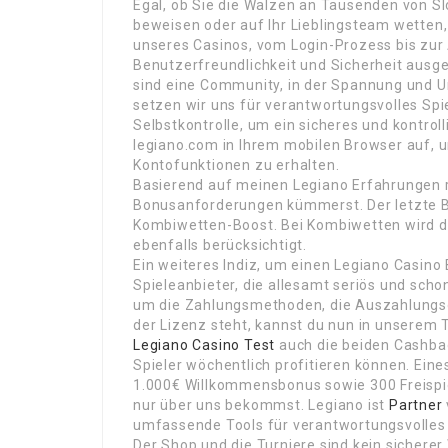
Egal, ob Sie die Walzen an Tausenden von Sl
beweisen oder auf Ihr Lieblingsteam wetten, 
unseres Casinos, vom Login-Prozess bis zur
Benutzerfreundlichkeit und Sicherheit ausgel
sind eine Community, in der Spannung und Un
setzen wir uns für verantwortungsvolles Spi
Selbstkontrolle, um ein sicheres und kontrol
legiano.com in Ihrem mobilen Browser auf, u
Kontofunktionen zu erhalten.
Basierend auf meinen Legiano Erfahrungen ra
Bonusanforderungen kümmerst. Der letzte 
Kombiwetten-Boost. Bei Kombiwetten wird der
ebenfalls berücksichtigt.
Ein weiteres Indiz, um einen Legiano Casino 
Spieleanbieter, die allesamt seriös und scho
um die Zahlungsmethoden, die Auszahlungsd
der Lizenz steht, kannst du nun in unserem 
Legiano Casino Test
auch die beiden Cashba
Spieler wöchentlich profitieren können. Eine
1.000€ Willkommensbonus sowie 300 Freispiel
nur über uns bekommst. Legiano ist
Partner
umfassende Tools für verantwortungsvolles 
Der Shop und die Turniere sind kein sichere