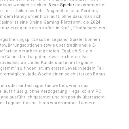
 etwas weniger trocken.
Neue Spieler
bekommen bei
us drei Teilen besteht. Angenehm ist außerdem,
f dem Handy ordentlich läuft, ohne dass man sich
sino ist eine Online-Gaming-Plattform, die 2024
Reduzierungen treten sofort in Kraft, Erhöhungen erst
egistrierungsprozess bei Legiano. Spieler können
towährungsoptionen sowie über traditionelle E-
sofortige Verarbeitung bieten. Egal, ob Sie ein
ano Casino hat für jeden etwas zu bieten. Bei
tives Bild ab. Jeder Kunde startet im Legiano-
amm” zu finden ist, im ersten Level. In jedem Fall
rn ermöglicht, jede Woche einen solch starken Bonus
ckeln oder einfach spontan wetten, wenn das
 läuft flüssig, ohne Verzögerung – egal ob am PC
iano ausführlich getestet und bin positiv überrascht,
ines Legiano Casino Tests waren immer Turniere