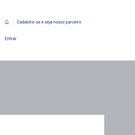
0
Cadastre-se e seja nosso parceiro
Entrar