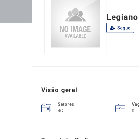
Legiano
Segue
Visão geral
Setores
Va
4G
0