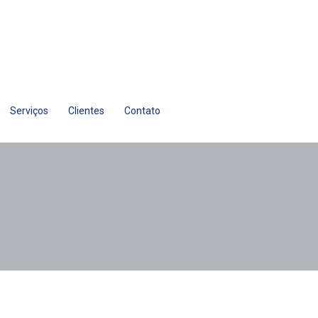
Serviços
Clientes
Contato