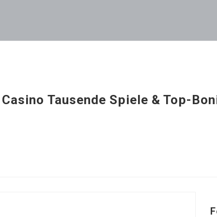
 Casino Tausende Spiele & Top-Bon
F