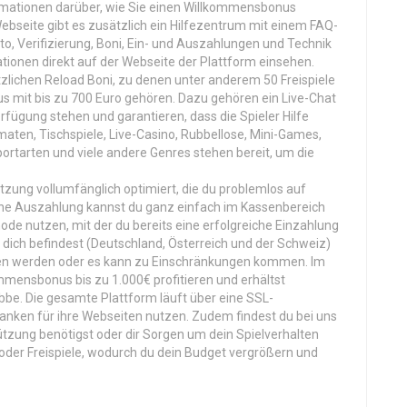
ormationen darüber, wie Sie einen Willkommensbonus
ebseite gibt es zusätzlich ein Hilfezentrum mit einem FAQ-
, Verifizierung, Boni, Ein- und Auszahlungen und Technik
mationen direkt auf der Webseite der Plattform einsehen.
ätzlichen Reload Boni, zu denen unter anderem 50 Freispiele
 mit bis zu 700 Euro gehören. Dazu gehören ein Live-Chat
rfügung stehen und garantieren, dass die Spieler Hilfe
maten, Tischspiele, Live-Casino, Rubbellose, Mini-Games,
portarten und viele andere Genres stehen bereit, um die
tzung vollumfänglich optimiert, die du problemlos auf
ne Auszahlung kannst du ganz einfach im Kassenbereich
e nutzen, mit der du bereits eine erfolgreiche Einzahlung
ich befindest (Deutschland, Österreich und der Schweiz)
en werden oder es kann zu Einschränkungen kommen. Im
mensbonus bis zu 1.000€ profitieren und erhältst
bbe. Die gesamte Plattform läuft über eine SSL-
Banken für ihre Webseiten nutzen. Zudem findest du bei uns
ützung benötigst oder dir Sorgen um dein Spielverhalten
oder Freispiele, wodurch du dein Budget vergrößern und