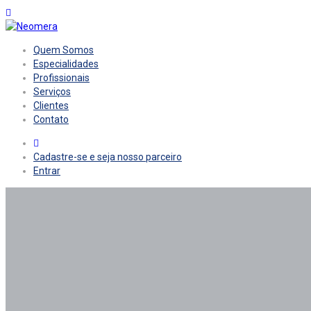
Quem Somos
Especialidades
Profissionais
Serviços
Clientes
Contato
0
Cadastre-se e seja nosso parceiro
Entrar