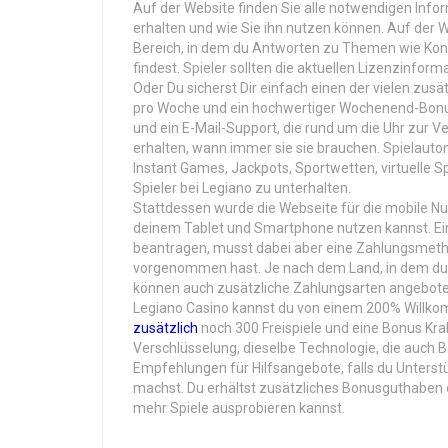
Auf der Website finden Sie alle notwendigen Inf
erhalten und wie Sie ihn nutzen können. Auf der W
Bereich, in dem du Antworten zu Themen wie Konto
findest. Spieler sollten die aktuellen Lizenzinfor
Oder Du sicherst Dir einfach einen der vielen zus
pro Woche und ein hochwertiger Wochenend-Bonus
und ein E-Mail-Support, die rund um die Uhr zur Ve
erhalten, wann immer sie sie brauchen. Spielauto
Instant Games, Jackpots, Sportwetten, virtuelle S
Spieler bei Legiano zu unterhalten.
Stattdessen wurde die Webseite für die mobile Nu
deinem Tablet und Smartphone nutzen kannst. Ei
beantragen, musst dabei aber eine Zahlungsmethod
vorgenommen hast. Je nach dem Land, in dem du d
können auch zusätzliche Zahlungsarten angebot
Legiano Casino kannst du von einem 200% Willkom
zusätzlich
noch 300 Freispiele und eine Bonus Kra
Verschlüsselung, dieselbe Technologie, die auch 
Empfehlungen für Hilfsangebote, falls du Unterst
machst. Du erhältst zusätzliches Bonusguthaben 
mehr Spiele ausprobieren kannst.