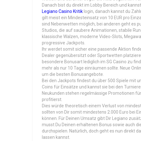
Danach bist du direkt im Lobby Bereich und kannst
Legiano Casino Kritik
login, danach kannst du Zah
gilt meist ein Mindesteinsatz von 10 EUR pro Ei
sind Nebenwetten möglich, bei anderen geht es pur
Studios, die auf saubere Animationen, stabile Ru
klassische Walzen, moderne Video-Slots, Megaway
progressive Jackpots.
Ihr werdet somit sicher eine passende Aktion fin
Dealer gegenübersitzt oder Sportwetten platzieren
besondere Bonusart lediglich im SG Casino zu finde
mehr als nur 10 Tage einräumen sollte. Neue Onlin
um die besten Bonusangebote.
Bei den Jackpots findest du über 500 Spiele mit 
Coins für Einsätze und kannst sie bei den Turnie
Neukunden stehen regelmässige Promotionen für 
profitierst.
Dies würde theoretisch einem Verlust von mindes
sollten von Dir somit mindestens 2.000 Euro bei 
können. Für Deinen Umsatz gibt Dir Legiano zusät
musst Du Deinen erhaltenen Bonus sowie auch d
durchspielen. Natürlich, doch geht es nun direkt
lassen kannst.