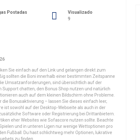
gas Postadas
Visualizado
9
026
icken Sie einfach auf den Link und gelangen direkt zum
g sollten die Boni innerhalb einer bestimmten Zeitspanne
ie Umsatzanforderungen, sind übersichtlich auf der
m Support chatten, den Bonus Shop nutzen und natürlich
nktionieren auch auf dem kleinen Bildschirm ohne Probleme.
 die Bonusaktivierung – lassen Sie dieses einfach leer,
 ist sowohl auf der Desktop-Webseite als auch in der
usätzliche Software oder Registrierung bei Drittanbietern.
stiken eher Websites wie Sofascore nutzen sollte. Beachte
Spielen und in unteren Ligen nur wenige Wettoptionen pro
 den Fußball. Du hast schlichtweg mehr Optionen, lukrative
uebets zu finden.