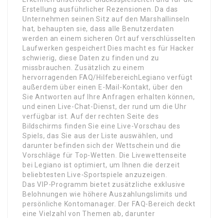
Erstellung ausführlicher Rezensionen. Da das
Unternehmen seinen Sitz auf den Marshallinseln
hat, behaupten sie, dass alle Benutzerdaten
werden an einem sicheren Ort auf verschlüsselten
Laufwerken gespeichert Dies macht es für Hacker
schwierig, diese Daten zu finden und zu
missbrauchen. Zusätzlich zu einem
hervorragenden FAQ/HilfebereichLegiano verfügt
außerdem über einen E-Mail-Kontakt, über den
Sie Antworten auf Ihre Anfragen erhalten können,
und einen Live-Chat-Dienst, der rund um die Uhr
verfügbar ist. Auf der rechten Seite des
Bildschirms finden Sie eine Live-Vorschau des
Spiels, das Sie aus der Liste auswählen, und
darunter befinden sich der Wettschein und die
Vorschläge für Top-Wetten. Die Livewettenseite
bei Legiano ist optimiert, um Ihnen die derzeit
beliebtesten Live-Sportspiele anzuzeigen.
Das VIP-Programm bietet zusätzliche exklusive
Belohnungen wie höhere Auszahlungslimits und
persönliche Kontomanager. Der FAQ-Bereich deckt
eine Vielzahl von Themen ab, darunter