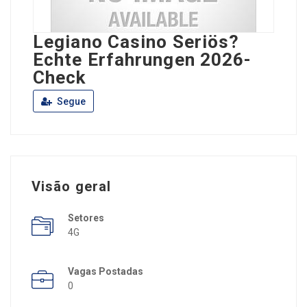
Legiano Casino Seriös?
Echte Erfahrungen 2026-
Check
Segue
Visão geral
Setores
4G
Vagas Postadas
0