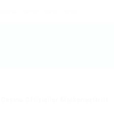
ofissionais
Serviços
Clientes
Contato
Casino Offizieller Markenauftritt