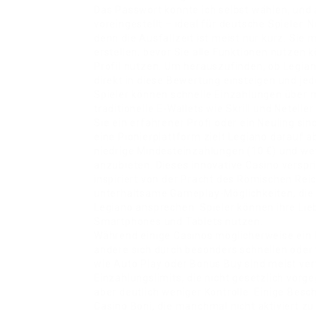
Das Passwort konnte ich selbst wählen, und
voreingestellt – ideal für deutsche Spieler.
denn die Ausfallzeit ist meist nur kurz. Sie
erstellen, bevor Sie alle Funktionen nutzen 
Profil nutzen. Um herauszufinden, ob Legia
direkt in diese Bewertung einsteigen und jed
Spieler können schnelle Einzahlungen über 
traditionelle E-Wallets wie Skrill und Netelle
Sie ein erfahrener Profi oder ein Neuling sin
eine Pionierplattform zielt Legiano darauf ab
niedrige Mindesteinzahlungen (10 €) und w
anzubieten. Dieses innovative Casino verspri
inspiriert von der Pracht des Römischen Reic
unterhaltsame Gameplay-Möglichkeiten, die 
Legiano ansprechen. Spieler können ihre Lie
Smartphones und Tablets nutzen.
Während einige Casinos möglicherweise ein 
andere sich durch besonders schnellen oder
wie Auto Play oder Bonus Buy sind meist ver
Einzahlungslimits, die nicht gesetzlich vorg
aber deutlich weniger Kontrolle. Einige Bes
Casino Boni, die manchmal nicht aktiviert zu