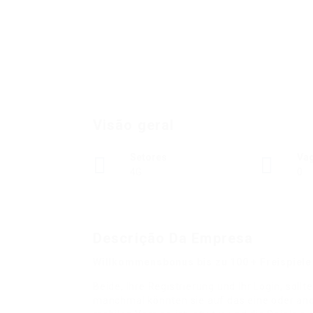
Visão geral
Setores
Va
4G
0
Descrição Da Empresa
Willkommensbonus bis zu 100 + Freispiele
Beide, Ihre Registrierung und Ihr Login, sol
manchmal könnten sie auf das eine oder and