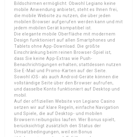
Bildschirmen ermöglicht. Obwohl Legiano keine
mobile Anwendung anbietet, steht es Ihnen frei,
die mobile Website zu nutzen, die über jeden
mobilen Browser aufgerufen werden kann und mit
jedem mobilen Gerät kompatibel ist.
Die elegante mobile Oberfläche mit modernem
Design funktioniert auf allen Smartphones und
Tablets ohne App-Download. Die größte
Einschränkung beim reinen Browser-Spiel ist,
dass Sie keine App-Extras wie Push-
Benachrichtigungen erhalten; stattdessen nutzen
Sie E-Mail und Promo-Karten auf der Seite.
Sowohl iOS- als auch Android-Geräte können die
vollständige Seite über den Browser aufrufen,
und dasselbe Konto funktioniert auf Desktop und
mobil.
Auf der offiziellen Website von Legiano Casino
setzen wir auf klare Regeln, einfache Navigation
und Spiele, die auf Desktop- und mobilen
Browsern reibungslos laufen. Wer Bonus spielt,
berücksichtigt zusätzlich den Status der
Umsatzbedingungen, weil ein Bonus