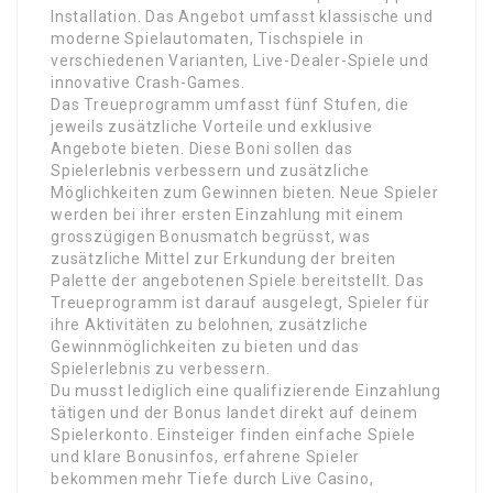
Installation. Das Angebot umfasst klassische und
moderne Spielautomaten, Tischspiele in
verschiedenen Varianten, Live-Dealer-Spiele und
innovative Crash-Games.
Das Treueprogramm umfasst fünf Stufen, die
jeweils zusätzliche Vorteile und exklusive
Angebote bieten. Diese Boni sollen das
Spielerlebnis verbessern und zusätzliche
Möglichkeiten zum Gewinnen bieten. Neue Spieler
werden bei ihrer ersten Einzahlung mit einem
grosszügigen Bonusmatch begrüsst, was
zusätzliche Mittel zur Erkundung der breiten
Palette der angebotenen Spiele bereitstellt. Das
Treueprogramm ist darauf ausgelegt, Spieler für
ihre Aktivitäten zu belohnen, zusätzliche
Gewinnmöglichkeiten zu bieten und das
Spielerlebnis zu verbessern.
Du musst lediglich eine qualifizierende Einzahlung
tätigen und der Bonus landet direkt auf deinem
Spielerkonto. Einsteiger finden einfache Spiele
und klare Bonusinfos, erfahrene Spieler
bekommen mehr Tiefe durch Live Casino,