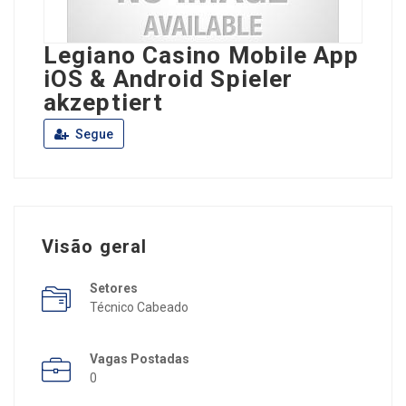
Legiano Casino Mobile App
iOS & Android Spieler
akzeptiert
Segue
Visão geral
Setores
Técnico Cabeado
Vagas Postadas
0