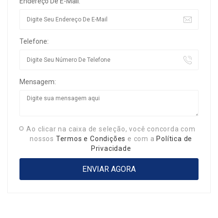
Endereço De E-Mail:
Telefone:
Mensagem:
Ao clicar na caixa de seleção, você concorda com
nossos
Termos e Condições
e com a
Política de
Privacidade