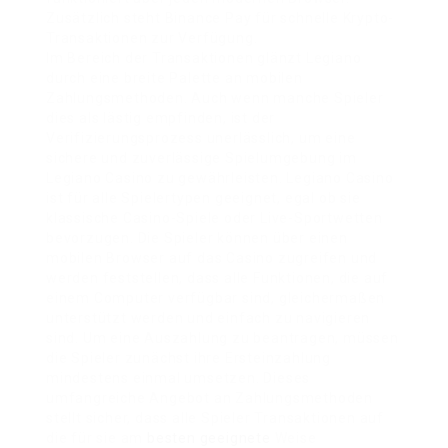
Zusätzlich steht Binance Pay für schnelle Krypto-
Transaktionen zur Verfügung.
Im Bereich der Transaktionen glänzt Legiano
durch eine breite Palette an mobilen
Zahlungsmethoden. Auch wenn manche Spieler
dies als lästig empfinden, ist der
Verifizierungsprozess unerlässlich, um eine
sichere und zuverlässige Spielumgebung im
Legiano Casino zu gewährleisten. Legiano Casino
ist für alle Spielertypen geeignet, egal ob sie
klassische Casino-Spiele oder Live-Sportwetten
bevorzugen. Die Spieler können über einen
mobilen Browser auf das Casino zugreifen und
werden feststellen, dass alle Funktionen, die auf
einem Computer verfügbar sind, gleichermaßen
unterstützt werden und einfach zu navigieren
sind. Um eine Auszahlung zu beantragen, müssen
die Spieler zunächst ihre Ersteinzahlung
mindestens einmal umsetzen. Dieses
umfangreiche Angebot an Zahlungsmethoden
stellt sicher, dass alle Spieler Transaktionen auf
die für sie am
besten geeignete
Weise