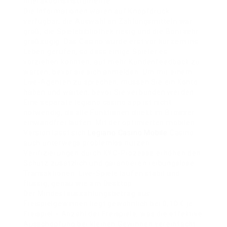
Interaktionsinstrumente.
Die Informationen waren auf Knopfdruck
verfügbar, die Auswahl an Zahlungsmitteln war
groß, die Spielebibliothek riesig und die Boni sehr
großzügig. Das Casino wurde erst vor kurzem ins
Leben gerufen, so dass einige Spieler es
vorziehen könnten, auf mehr Kundenfeedback zu
warten, bevor sie sich anmelden. Um mit einem
Live-Agenten zu sprechen, müssen Sie ein Konto
haben und warten, bevor Sie verbunden werden.
Eine separate legiano casino app ist nicht
notwendig, da alle Funktionen direkt im Browser
einwandfrei laufen. Mit der optimierten mobilen
Version lässt sich
Legiano Casino Mobile
Casino
auch unterwegs problemlos nutzen.
Verifizierungen durch KYC-Prozesse erhöhen den
Schutz zusätzlich und garantieren reibungslose
Transaktionen. Live-Spiele laufen stabil und
flüssig, genau wie am Desktop.
Der Mindestauszahlungsbetrag aus
Freispielgewinnen liegt gewöhnlich bei 0,10 € je
Freispiel × Anzahl der Freispiele, was die effektive
Ausschöpfung bei kleinen Gewinnen vereinfacht.