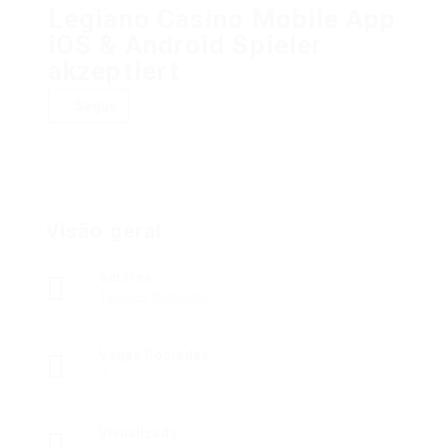
Legiano Casino Mobile App
iOS & Android Spieler
akzeptiert
Segue
Visão geral
Setores
Técnico Cabeado
Vagas Postadas
0
Visualizado