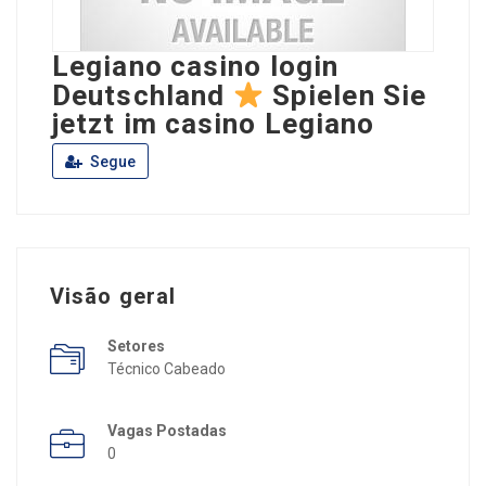
Legiano casino login
Deutschland
Spielen Sie
jetzt im casino Legiano
Segue
Visão geral
Setores
Técnico Cabeado
Vagas Postadas
0