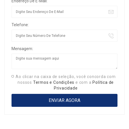
Endereço De E-Mail:
Telefone:
Mensagem:
Ao clicar na caixa de seleção, você concorda com
nossos
Termos e Condições
e com a
Política de
Privacidade