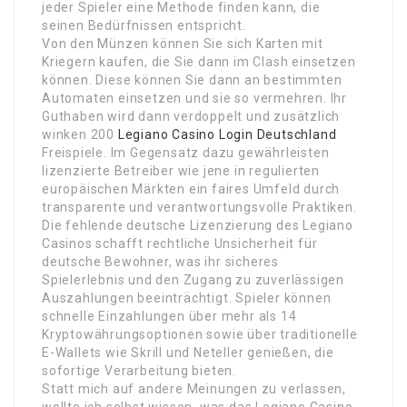
jeder Spieler eine Methode finden kann, die
seinen Bedürfnissen entspricht.
Von den Münzen können Sie sich Karten mit
Kriegern kaufen, die Sie dann im Clash einsetzen
können. Diese können Sie dann an bestimmten
Automaten einsetzen und sie so vermehren. Ihr
Guthaben wird dann verdoppelt und zusätzlich
winken 200
Legiano Casino Login Deutschland
Freispiele. Im Gegensatz dazu gewährleisten
lizenzierte Betreiber wie jene in regulierten
europäischen Märkten ein faires Umfeld durch
transparente und verantwortungsvolle Praktiken.
Die fehlende deutsche Lizenzierung des Legiano
Casinos schafft rechtliche Unsicherheit für
deutsche Bewohner, was ihr sicheres
Spielerlebnis und den Zugang zu zuverlässigen
Auszahlungen beeinträchtigt. Spieler können
schnelle Einzahlungen über mehr als 14
Kryptowährungsoptionen sowie über traditionelle
E-Wallets wie Skrill und Neteller genießen, die
sofortige Verarbeitung bieten.
Statt mich auf andere Meinungen zu verlassen,