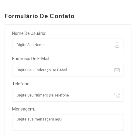
Formulário De Contato
Nome De Usuário:
Endereço De E-Mail:
Telefone:
Mensagem: