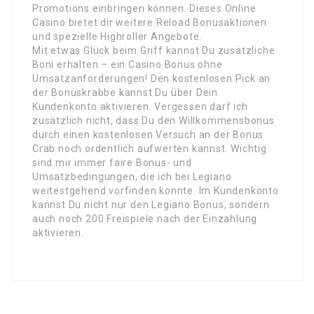
Promotions einbringen können. Dieses Online
Casino bietet dir weitere Reload Bonusaktionen
und spezielle Highroller Angebote.
Mit etwas Glück beim Griff kannst Du zusätzliche
Boni erhalten – ein Casino Bonus ohne
Umsatzanforderungen! Den kostenlosen Pick an
der Bonuskrabbe kannst Du über Dein
Kundenkonto aktivieren. Vergessen darf ich
zusätzlich nicht, dass Du den Willkommensbonus
durch einen kostenlosen Versuch an der Bonus
Crab noch ordentlich aufwerten kannst. Wichtig
sind mir immer faire Bonus- und
Umsatzbedingungen, die ich bei Legiano
weitestgehend vorfinden konnte. Im Kundenkonto
kannst Du nicht nur den Legiano Bonus, sondern
auch noch 200 Freispiele nach der Einzahlung
aktivieren.