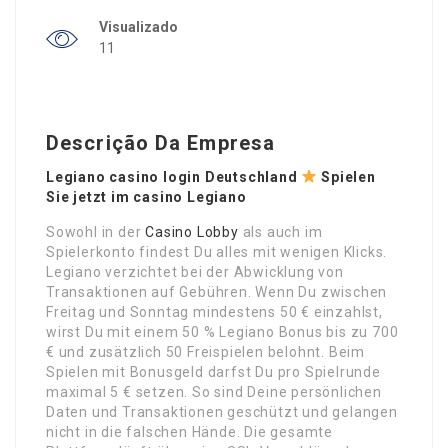
Visualizado
11
Descrição Da Empresa
Legiano casino login Deutschland
Spielen
Sie jetzt im casino Legiano
Sowohl in der
Casino Lobby
als auch im
Spielerkonto findest Du alles mit wenigen Klicks.
Legiano verzichtet bei der Abwicklung von
Transaktionen auf Gebühren. Wenn Du zwischen
Freitag und Sonntag mindestens 50 € einzahlst,
wirst Du mit einem 50 % Legiano Bonus bis zu 700
€ und zusätzlich 50 Freispielen belohnt. Beim
Spielen mit Bonusgeld darfst Du pro Spielrunde
maximal 5 € setzen. So sind Deine persönlichen
Daten und Transaktionen geschützt und gelangen
nicht in die falschen Hände. Die gesamte