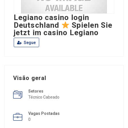
Legiano casino login
Deutschland
Spielen Sie
jetzt im casino Legiano
Segue
Visão geral
Setores
Técnico Cabeado
Vagas Postadas
0