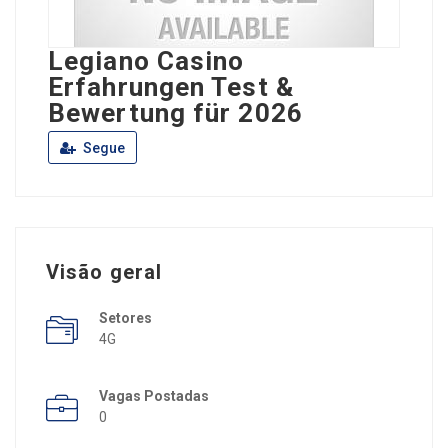
Legiano Casino
Erfahrungen Test &
Bewertung für 2026
Segue
Visão geral
Setores
4G
Vagas Postadas
0