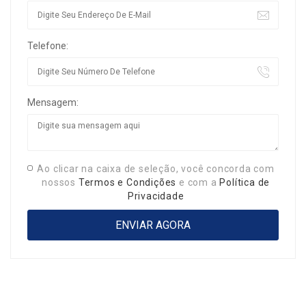
Telefone:
Mensagem:
Ao clicar na caixa de seleção, você concorda com
nossos
Termos e Condições
e com a
Política de
Privacidade