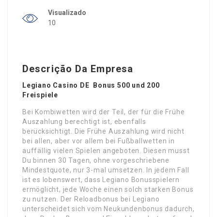
Visualizado
10
Descrição Da Empresa
Legiano Casino DE ️ Bonus 500 und 200
Freispiele
Bei Kombiwetten wird der Teil, der für die Frühe
Auszahlung berechtigt ist, ebenfalls
berücksichtigt. Die Frühe Auszahlung wird nicht
bei allen, aber vor allem bei Fußballwetten in
auffällig vielen Spielen angeboten. Diesen musst
Du binnen 30 Tagen, ohne vorgeschriebene
Mindestquote, nur 3-mal umsetzen. In jedem Fall
ist es lobenswert, dass Legiano Bonusspielern
ermöglicht, jede Woche einen solch starken Bonus
zu nutzen. Der Reloadbonus bei Legiano
unterscheidet sich vom Neukundenbonus dadurch,