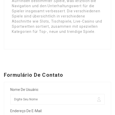
Auffinden bestimmter Spiele, was letztlich die
Navigation und den Unterhaltungswert für die
Spieler insgesamt verbessert. Die verschiedenen
Spiele sind übersichtlich in verschiedene
Abschnitte wie Slots, Tischspiele, Live-Casino und
Sportwetten sortiert, zusammen mit speziellen
Kategorien für Top-, neue und trendige Spiele.
Formulário De Contato
Nome De Usuário:
Endereço De E-Mail: