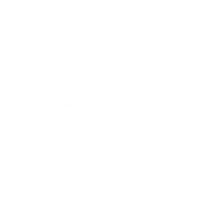
rt, sodass Sie Spiele durchsuchen, die Kasse öffnen
let nutzen können.
 2026, die bei brandneuen Anbietern zu finden sind?
 Elementen sorgt für ein edles Erscheinungsbild,
rsetzt fühlst. Darunter befinden sich exklusive
. Einige Beschwerden finden sich über
anchmal nicht aktiviert zu werden scheinen. Spin247
oad-Bonus von bis zu 700 € + 50 Freispiele.
ano ermöglicht ein nahtloses Spielerlebnis direkt im
nsere datengetriebenen Legiano Casino erfahrungen
Zahlen eine klare Mathematik steckt, die Spieler
ofitabel zu nutzen. Unter den vielfältigen
 finden sich unter anderem Bitcoin, Ethereum und
igation ist sowohl auf dem Smartphone als auch am
 den über 700 verfügbaren Tischen im Live Casino.
Legiano genau das, was ich mir wünsche – direkt,
lmäßig einzahlen und lieber kleinere Boosts häufiger
tz der Spieler nutzen wir KYC-Prüfungen und
rs vor höheren Auszahlungen oder wenn sich
chen Slots, Live-Tischen und Sport wechseln, hält
n, die Ihnen helfen, die passenden Einsätze zu finden.