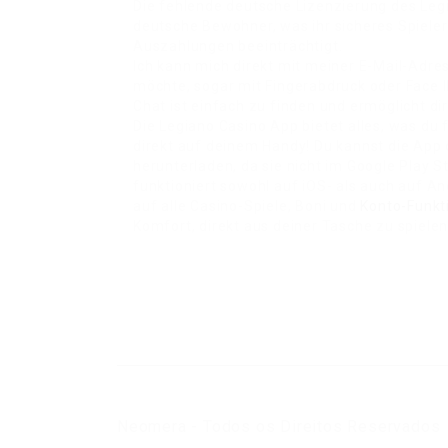
Die fehlende deutsche Lizenzierung des Legi
deutsche Bewohner, was ihr sicheres Spiele
Auszahlungen beeinträchtigt.
Ich kann mich direkt mit meiner E-Mail-Adr
möchte, sogar mit Fingerabdruck oder Face 
Chat ist einfach zu finden und ermöglicht di
Die Legiano Casino App bietet alles, was du 
direkt auf deinem Handy! Du kannst die App 
herunterladen, da sie nicht im Google Play S
funktioniert sowohl auf iOS- als auch auf An
auf alle Casino-Spiele, Boni und
Konto-Funkt
Komfort, direkt aus deiner Tasche zu spielen
Neomera - Todos os Direitos Reservados