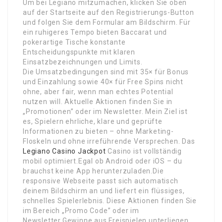
Um bei Legiano mitzumachen, klicken Sie oben
auf der Startseite auf den Registrierungs-Button
und folgen Sie dem Formular am Bildschirm. Für
ein ruhigeres Tempo bieten Baccarat und
pokerartige Tische konstante
Entscheidungspunkte mit klaren
Einsatzbezeichnungen und Limits.
Die Umsatzbedingungen sind mit 35× für Bonus
und Einzahlung sowie 40× für Free Spins nicht
ohne, aber fair, wenn man echtes Potential
nutzen will. Aktuelle Aktionen finden Sie in
„Promotionen” oder im Newsletter. Mein Ziel ist
es, Spielern ehrliche, klare und geprüfte
Informationen zu bieten – ohne Marketing-
Floskeln und ohne irreführende Versprechen. Das
Legiano Casino Jackpot
Casino ist vollständig
mobil optimiert.Egal ob Android oder iOS – du
brauchst keine App herunterzuladen.Die
responsive Webseite passt sich automatisch
deinem Bildschirm an und liefert ein flüssiges,
schnelles Spielerlebnis. Diese Aktionen finden Sie
im Bereich „Promo Code” oder im
Newsletter.Gewinne aus Freispielen unterliegen