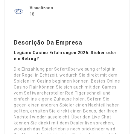
Visualizado
18
Descrição Da Empresa
Legiano Casino Erfahrungen 2026: Sicher oder
ein Betrug?
Die Einzahlung per Sofortüberweisung erfolgt in
der Regel in Echtzeit, wodurch Sie direkt mit dem
Spielen im Casino beginnen können. Bestes Online
Casino Flair können Sie sich auch mit den Games
vom Softwarehersteller Red Tiger schnell und
einfach ins eigene Zuhause holen. Sofern Sie
gegen einen anderen Spieler einen Nachteil haben
sollten, erhalten Sie direkt einen Bonus, der Ihren
Nachteil wieder ausgleicht. Über den Live Chat
können Sie direkt mit dem Dealer live sprechen,
wodurch das Spielerlebnis noch prickelnder wird.