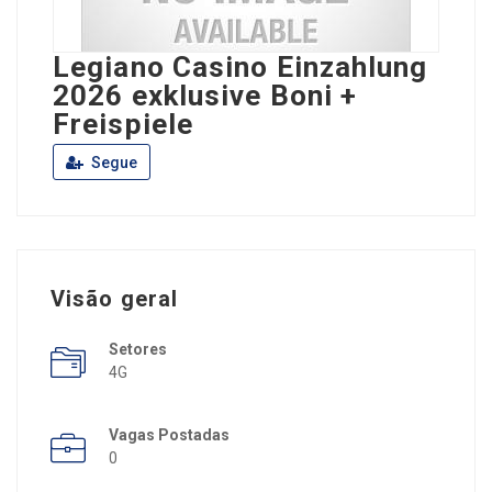
Legiano Casino Einzahlung
2026 exklusive Boni +
Freispiele
Segue
Visão geral
Setores
4G
Vagas Postadas
0