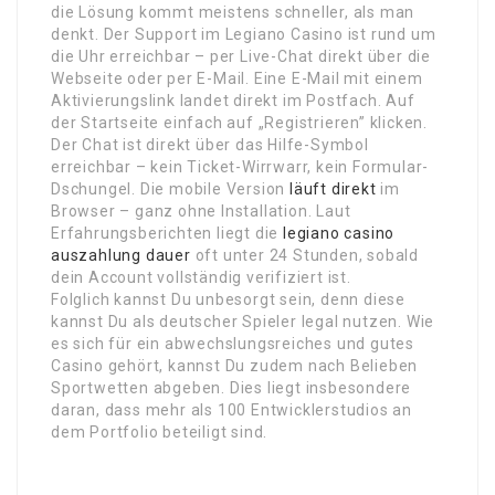
die Lösung kommt meistens schneller, als man
denkt. Der Support im Legiano Casino ist rund um
die Uhr erreichbar – per Live-Chat direkt über die
Webseite oder per E-Mail. Eine E-Mail mit einem
Aktivierungslink landet direkt im Postfach. Auf
der Startseite einfach auf „Registrieren” klicken.
Der Chat ist direkt über das Hilfe-Symbol
erreichbar – kein Ticket-Wirrwarr, kein Formular-
Dschungel. Die mobile Version
läuft direkt
im
Browser – ganz ohne Installation. Laut
Erfahrungsberichten liegt die
legiano casino
auszahlung dauer
oft unter 24 Stunden, sobald
dein Account vollständig verifiziert ist.
Folglich kannst Du unbesorgt sein, denn diese
kannst Du als deutscher Spieler legal nutzen. Wie
es sich für ein abwechslungsreiches und gutes
Casino gehört, kannst Du zudem nach Belieben
Sportwetten abgeben. Dies liegt insbesondere
daran, dass mehr als 100 Entwicklerstudios an
dem Portfolio beteiligt sind.