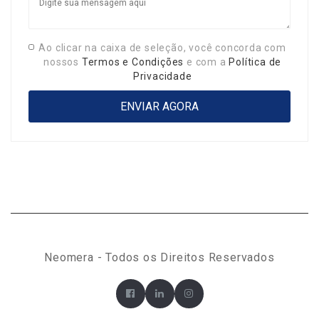
Ao clicar na caixa de seleção, você concorda com
nossos
Termos e Condições
e com a
Política de
Privacidade
Neomera - Todos os Direitos Reservados