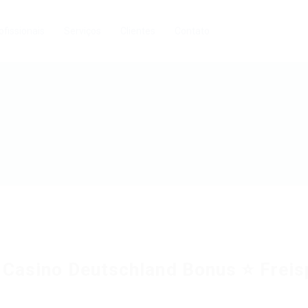
ofissionais
Serviços
Clientes
Contato
 Casino Deutschland Bonus ⭐ Frei