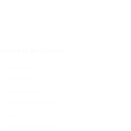
ormulário De Contato
Nome De Usuário:
Endereço De E-Mail:
Telefone: