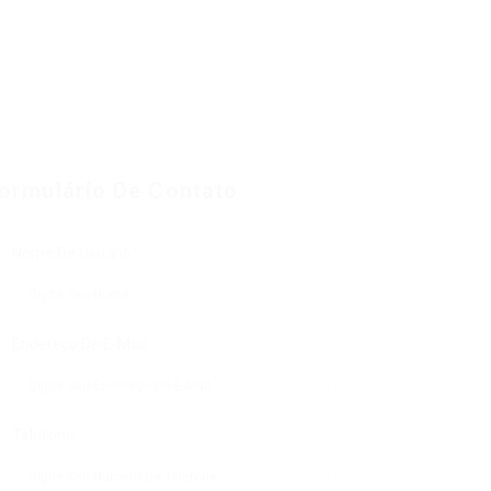
ormulário De Contato
Nome De Usuário:
Endereço De E-Mail:
Telefone: