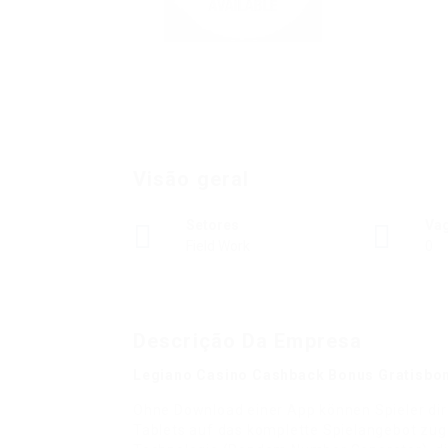
Visão geral
Setores
Va
Field Work
0
Descrição Da Empresa
Legiano Casino Cashback Bonus Gratisbon
Ohne Download einer App können Spieler di
Tablets auf das komplette Spielangebot zugr