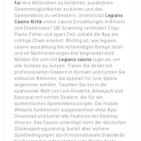
für
ihre Aktivitäten zu belohnen, zusätzliche
Gewinnmöglichkeiten zu bieten und das
Spielerlebnis zu verbessern. Unterstützt
Legiano
Casino Kritik
online casino Einzahlungen in Bitcoin
und Stablecoins? QR-Scanning verhindert Copy-
Paste-Fehler und spart Zeit, sobald die App die
richtige Chain erkennt. Wichtig ist, wie legiano
casino auszahlung die notwendigen Belege listet
und ob Nachforderungen klar begründet sind.
Melden Sie sich mit
Legiano casino
login an, um
alle Vorteile zu nutzen. Treten Sie direkt mit
professionellen Dealern in Kontakt und nutzen Sie
exklusive Aktionen, die speziell für Live-Spiele
angeboten werden. Tauchen Sie ein in die
spannende Welt von Live-Roulette, Blackjack und
Baccarat mit echten Dealern, die für ein
authentisches Spielerlebnis sorgen. Die mobile
Website funktioniert ausgezeichnet ohne App-
Download und bietet alle Features der Desktop-
Version. Das Casino unterliegt nicht der deutschen
Glücksspielregulierung, bietet aber sichere
Spielbedingungen durch internationale Standards.