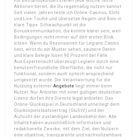
Für Bestandskunden stehen jede Woche feste
Aktionen bereit, die Du regelmäßig nutzen kannst.
Seit vielen Jahren teste ich Online-Casinos, Slots
und Live-Tische und übersetze Regeln und Boni in
klare Tipps. Schwachpunkt ist die
Bonuskommunikation, die könnte klarer sein, weil
Bedingungen nicht immer auf den ersten Blick
sitzen. Wenn du Rezensionen für Legiano Casino
liest, wirst du ein Muster sehen, saubere Daten
und klare Belege lösen 90 Prozent der Fälle.
Aus Expertensicht überzeugt Legiano durch eine
benutzerfreundliche Oberfläche, die nicht nur
funktional, sondern auch optisch ansprechend
umgesetzt wurde. Die Verantwortung für die
Nutzung externer
Angebote
liegt immer beim
Nutzer. Nur Anbieter mit einer gültigen deutschen
Lizenz dürfen ihre Dienste legal anbieten. Das
Online-Glücksspiel in Deutschland unterliegt dem
Glücksspielstaatsvertrag (GlüStV) und der
Aufsicht der zuständigen Landesbehörden. Alle
Inhalte haben ausschließlich informative und
redaktionelle Zwecke, mit dem Ziel, den Nutzern
eine objektive, transparente und nachvollziehbare