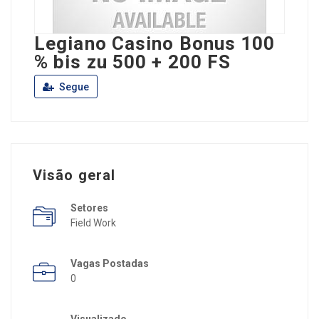
Legiano Casino Bonus 100
% bis zu 500 + 200 FS
Segue
Visão geral
Setores
Field Work
Vagas Postadas
0
Visualizado