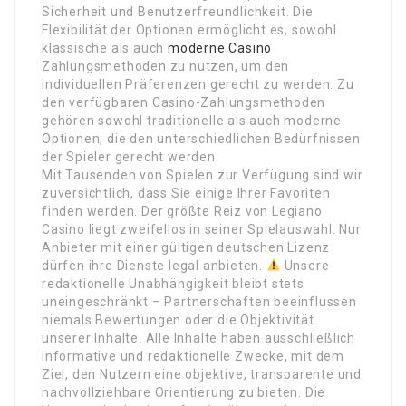
Sicherheit und Benutzerfreundlichkeit. Die
Flexibilität der Optionen ermöglicht es, sowohl
klassische als auch
moderne Casino
Zahlungsmethoden zu nutzen, um den
individuellen Präferenzen gerecht zu werden. Zu
den verfügbaren Casino-Zahlungsmethoden
gehören sowohl traditionelle als auch moderne
Optionen, die den unterschiedlichen Bedürfnissen
der Spieler gerecht werden.
Mit Tausenden von Spielen zur Verfügung sind wir
zuversichtlich, dass Sie einige Ihrer Favoriten
finden werden. Der größte Reiz von Legiano
Casino liegt zweifellos in seiner Spielauswahl. Nur
Anbieter mit einer gültigen deutschen Lizenz
dürfen ihre Dienste legal anbieten.
Unsere
redaktionelle Unabhängigkeit bleibt stets
uneingeschränkt – Partnerschaften beeinflussen
niemals Bewertungen oder die Objektivität
unserer Inhalte. Alle Inhalte haben ausschließlich
informative und redaktionelle Zwecke, mit dem
Ziel, den Nutzern eine objektive, transparente und
nachvollziehbare Orientierung zu bieten. Die