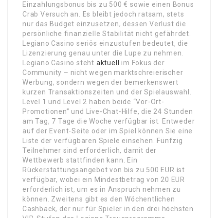
Einzahlungsbonus bis zu 500 € sowie einen Bonus
Crab Versuch an. Es bleibt jedoch ratsam, stets
nur das Budget einzusetzen, dessen Verlust die
persönliche finanzielle Stabilität nicht gefährdet.
Legiano Casino seriös einzustufen bedeutet, die
Lizenzierung genau unter die Lupe zu nehmen.
Legiano Casino steht
aktuell
im Fokus der
Community – nicht wegen marktschreierischer
Werbung, sondern wegen der bemerkenswert
kurzen Transaktionszeiten und der Spielauswahl.
Level 1 und Level 2 haben beide “Vor-Ort-
Promotionen” und Live-Chat-Hilfe, die 24 Stunden
am Tag, 7 Tage die Woche verfügbar ist. Entweder
auf der Event-Seite oder im Spiel können Sie eine
Liste der verfügbaren Spiele einsehen. Fünfzig
Teilnehmer sind erforderlich, damit der
Wettbewerb stattfinden kann. Ein
Rückerstattungsangebot von bis zu 500 EUR ist
verfügbar, wobei ein Mindestbetrag von 20 EUR
erforderlich ist, um es in Anspruch nehmen zu
können. Zweitens gibt es den Wöchentlichen
Cashback, der nur für Spieler in den drei höchsten