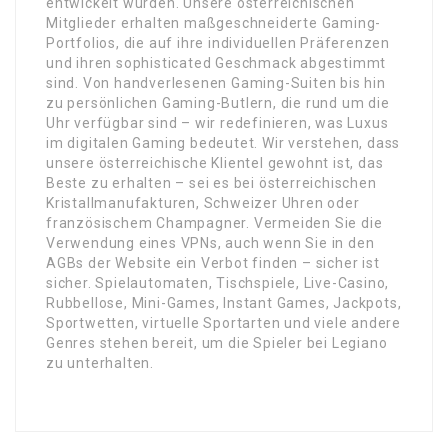
entwickelt wurden. Unsere österreichischen
Mitglieder erhalten maßgeschneiderte Gaming-
Portfolios, die auf ihre individuellen Präferenzen
und ihren sophisticated Geschmack abgestimmt
sind. Von handverlesenen Gaming-Suiten bis hin
zu persönlichen Gaming-Butlern, die rund um die
Uhr verfügbar sind – wir redefinieren, was Luxus
im digitalen Gaming bedeutet. Wir verstehen, dass
unsere österreichische Klientel gewohnt ist, das
Beste zu erhalten – sei es bei österreichischen
Kristallmanufakturen, Schweizer Uhren oder
französischem Champagner. Vermeiden Sie die
Verwendung eines VPNs, auch wenn Sie in den
AGBs der Website ein Verbot finden – sicher ist
sicher. Spielautomaten, Tischspiele, Live-Casino,
Rubbellose, Mini-Games, Instant Games, Jackpots,
Sportwetten, virtuelle Sportarten und viele andere
Genres stehen bereit, um die Spieler bei Legiano
zu unterhalten.