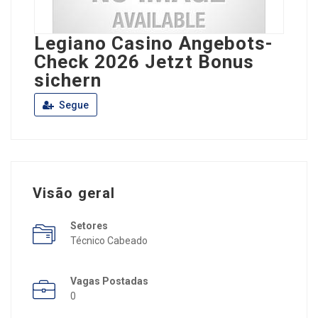
Legiano Casino Angebots-
Check 2026 Jetzt Bonus
sichern
Segue
Visão geral
Setores
Técnico Cabeado
Vagas Postadas
0