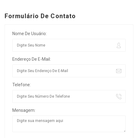
Formulário De Contato
Nome De Usuário:
Endereço De E-Mail:
Telefone:
Mensagem: