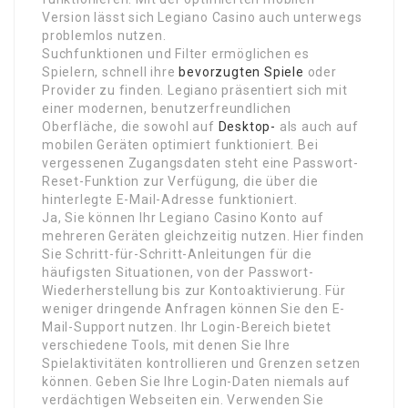
Version lässt sich Legiano Casino auch unterwegs
problemlos nutzen.
Suchfunktionen und Filter ermöglichen es
Spielern, schnell ihre
bevorzugten Spiele
oder
Provider zu finden. Legiano präsentiert sich mit
einer modernen, benutzerfreundlichen
Oberfläche, die sowohl auf
Desktop-
als auch auf
mobilen Geräten optimiert funktioniert. Bei
vergessenen Zugangsdaten steht eine Passwort-
Reset-Funktion zur Verfügung, die über die
hinterlegte E-Mail-Adresse funktioniert.
Ja, Sie können Ihr Legiano Casino Konto auf
mehreren Geräten gleichzeitig nutzen. Hier finden
Sie Schritt-für-Schritt-Anleitungen für die
häufigsten Situationen, von der Passwort-
Wiederherstellung bis zur Kontoaktivierung. Für
weniger dringende Anfragen können Sie den E-
Mail-Support nutzen. Ihr Login-Bereich bietet
verschiedene Tools, mit denen Sie Ihre
Spielaktivitäten kontrollieren und Grenzen setzen
können. Geben Sie Ihre Login-Daten niemals auf
verdächtigen Webseiten ein. Verwenden Sie