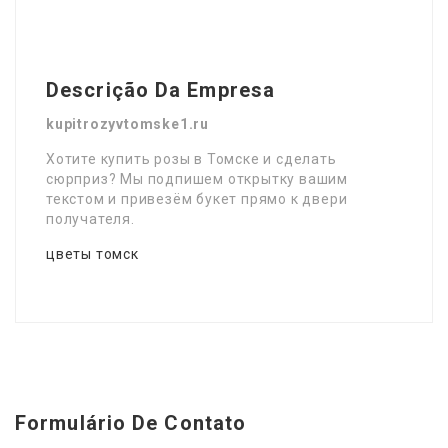
Descrição Da Empresa
kupitrozyvtomske1.ru
Хотите купить розы в Томске и сделать
сюрприз? Мы подпишем открытку вашим
текстом и привезём букет прямо к двери
получателя.
цветы томск
Formulário De Contato