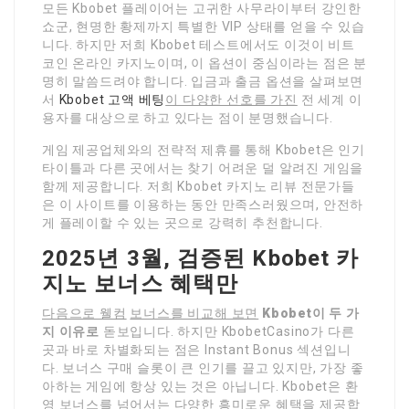
모든 Kbobet 플레이어는 고귀한 사무라이부터 강인한
쇼군, 현명한 황제까지 특별한 VIP 상태를 얻을 수 있습
니다. 하지만 저희 Kbobet 테스트에서도 이것이 비트
코인 온라인 카지노이며, 이 옵션이 중심이라는 점은 분
명히 말씀드려야 합니다. 입금과 출금 옵션을 살펴보면
서
Kbobet 고액 베팅
이 다양한 선호를 가진
전 세계 이
용자를 대상으로 하고 있다는 점이 분명했습니다.
게임 제공업체와의 전략적 제휴를 통해 Kbobet은 인기
타이틀과 다른 곳에서는 찾기 어려운 덜 알려진 게임을
함께 제공합니다. 저희 Kbobet 카지노 리뷰 전문가들
은 이 사이트를 이용하는 동안 만족스러웠으며, 안전하
게 플레이할 수 있는 곳으로 강력히 추천합니다.
2025년 3월, 검증된 Kbobet 카
지노 보너스 혜택만
다음으로 웰컴
보너스를 비교해 보면
Kbobet이 두 가
지 이유로
돋보입니다. 하지만 KbobetCasino가 다른
곳과 바로 차별화되는 점은 Instant Bonus 섹션입니
다. 보너스 구매 슬롯이 큰 인기를 끌고 있지만, 가장 좋
아하는 게임에 항상 있는 것은 아닙니다. Kbobet은 환
영 보너스를 넘어서는 다양한 흥미로운 혜택을 제공합