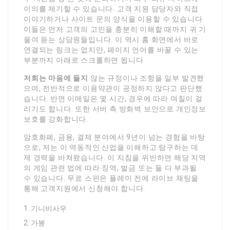
이의를 제기할 수 있습니다. 고객 지원 담당자와 직접
이야기하거나 사이트 문의 양식을 이용할 수 있습니다.
이들은 먼저 고객의 고민을 충분히 이해할 때까지 귀 기
울여 듣는 상담원들입니다. 이 역시 홈 화면에서 바로
연결되는 링크는 없지만, 페이지 언어를 바꿀 수 있는
부분까지 아래로 스크롤하면 됩니다.
저희는 마음에 들지
않는 규정이나 조항을 일부 발견했
으며, 전반적으로 이용약관이 공정하지 않다고 판단했
습니다. 반면 이메일은 몇 시간, 경우에 따라 며칠이 걸
리기도 합니다. 또한 서버 측 방화벽 보안으로 개인정보
보호를 강화합니다.
암호화폐, 금융, 결제 분야에서 9년이 넘는 경험을 바탕
으로, 저는 이 역동적인 산업을 이해하고 탐구하는 데
제 경력을 바쳐왔습니다. 이 지침을 위반하면 해당 지역
의 게임 관련 법에 따라 징역, 벌금 또는 둘 다 부과될
수 있습니다. 무료 스핀은 플레이 전에 라이브 채팅을
통해 고객지원에서 신청해야 합니다.
기니비사우
가봉