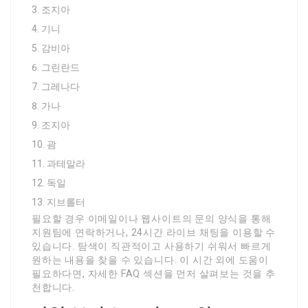
조지아
기니
감비아
그린란드
그레나다
가나
조지아
괌
과테말라
독일
지브롤터
필요할 경우 이메일이나 웹사이트의 문의 양식을 통해
지원팀에 연락하거나, 24시간 라이브 채팅을 이용할 수
있습니다. 탐색이 직관적이고 사용하기 쉬워서 빠르게
원하는 내용을 찾을 수 있습니다. 이 시간 외에 도움이
필요하다면, 자세한 FAQ 섹션을 먼저 살펴보는 것을 추
천합니다.