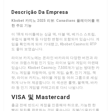
Descrição Da Empresa
Kbobet 카지노 2025 리뷰: Canadians 플레이어를 위
한 주요 기능
이 18개 타이틀에는 싱글 덱, 더블 덱, 베가스 스트립,
유럽식 블랙잭 등 다양한 변형이 포함되어 있습니다. 게
임을 확인하게 되어 기대됐고, Kbobet Casino의 RTP
도 좋아 보였습니다.
라이브 카지노에는 온라인 바카라의 다양한 버전과 라
이브 크랩스처럼 인기 있는 라이브 딜러 게임이 마련돼
있습니다. Kbobet Casino는 7,500개가 넘는 방대한 카
지노 게임을 자랑하며, 상위 게임, 슬롯, 인기 게임, 잭
팟, 라이브 카지노, 테이블 게임 등 여러 그룹으로 세심
하게 나누어 제공합니다. 이 섹션은 룰렛, 블랙잭, 바카
라 등 인기 게임별 카테고리로 다시 나뉩니다.
VISA 및 Mastercard
출금 전에 반드시 계정을 인증해야 하므로, 가능한 한
빨리 절차를 완료하는 것이 좋습니다. 직불/신용카드를