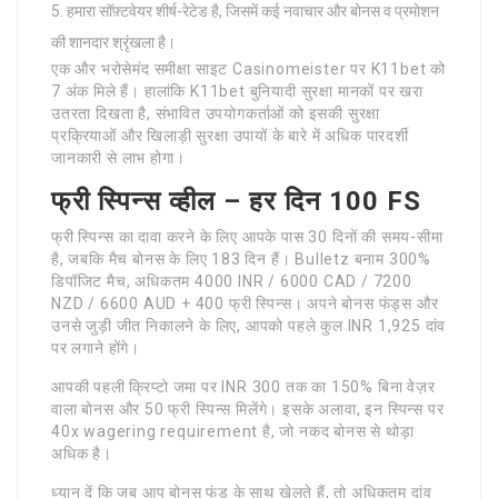
हमारा सॉफ़्टवेयर शीर्ष-रेटेड है, जिसमें कई नवाचार और बोनस व प्रमोशन
की शानदार श्रृंखला है।
एक और भरोसेमंद समीक्षा साइट Casinomeister पर K11bet को
7 अंक मिले हैं। हालांकि K11bet बुनियादी सुरक्षा मानकों पर खरा
उतरता दिखता है, संभावित उपयोगकर्ताओं को इसकी सुरक्षा
प्रक्रियाओं और खिलाड़ी सुरक्षा उपायों के बारे में अधिक पारदर्शी
जानकारी से लाभ होगा।
फ्री स्पिन्स व्हील – हर दिन 100 FS
फ्री स्पिन्स का दावा करने के लिए आपके पास 30 दिनों की समय-सीमा
है, जबकि मैच बोनस के लिए 183 दिन हैं। Bulletz बनाम 300%
डिपॉजिट मैच, अधिकतम 4000 INR / 6000 CAD / 7200
NZD / 6600 AUD + 400 फ्री स्पिन्स। अपने बोनस फंड्स और
उनसे जुड़ी जीत निकालने के लिए, आपको पहले कुल INR 1,925 दांव
पर लगाने होंगे।
आपकी पहली क्रिप्टो जमा पर INR 300 तक का 150% बिना वेज़र
वाला बोनस और 50 फ्री स्पिन्स मिलेंगे। इसके अलावा, इन स्पिन्स पर
40x wagering requirement है, जो नकद बोनस से थोड़ा
अधिक है।
ध्यान दें कि जब आप बोनस फंड के साथ खेलते हैं, तो अधिकतम दांव