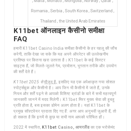
, Malta , Monaco , Mongolia , Norway , Qatar ,
Romania , Serbia , South Korea , Switzerland ,
Thailand , the United Arab Emirates
K11bet ऑनलाइन कैसीनो समीक्षा
FAQ
हमारी K11bet Casino India समीक्षा कैसीनो के हर पहलू की जाँच
करेगी, ताकि देखा जा सके कि यह अपने ऑपरेटर की उल्लेखनीय
प्रतिष्ठा पर कितना खरा उतरता है। K11bet के कई सिस्टर
साइट्स हैं, जो मिलते-जुलते गेम, प्रमोशन, भुगतान तरीके और उपयोग
की शर्तें देते हैं।
K11bet 2025 से
मौजूद है,
इसलिए यह एक अपेक्षाकृत नया सोशल
स्पोर्ट्सबुक और कैसीनो है। आप जिन भी कैसीनो में जाते हैं, उनके
नियम और शर्तें पढ़ने से आपको विशिष्ट ब्रांडों के बारे में सभी महत्वपूर्ण
जानकारी जानने में मदद मिलेगी। K11bet मिरर मुख्य सेवा की हूबहू
प्रति होता है, बस इसका डोमेन अलग होता है। यहां K11bet के
प्रमुख सॉफ़्टवेयर प्रदाता दिए गए हैं: अगर आप अनुभवी जुआरी हैं, तो
हो सकता है कि इनमें से कुछ या सभी नाम आपको परिचित हों।
2022 में स्थापित,
K11bet
Casino, आयरलैंड
का एक भरोसेमंद