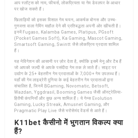
आप स्लॉट्स को नाम, फीचर्स, लोकप्रियता या गेम डेवलपर के आधार
पर खोज सकते हैं।
खिलाड़ियों को इसका विशाल गेम चयन, आकर्षक बोनस और उच्च-
गुणवत्ता वाला गेमिंग माहौल देने की प्रतिबद्धता अपनी ओर खींचती है।
इनमें Fugaso, Kalamba Games, Platipus, PGsoft
(Pocket Games Soft), Ka Gaming, Mascot Gaming,
Smartsoft Gaming, Swintt जैसे लोकप्रिय प्रदाता शामिल
हैं।
यह नेविगेशन की आसानी पर ज़ोर देता है, क्योंकि इसमें मेनू और टैब हैं
जो आपको जल्दी से आपके पसंदीदा गेम तक ले जाते हैं। साइट पर
उद्योग के 25+ बेहतरीन गेम प्रदाताओं के 7,000+ गेम उपलब्ध हैं।
यहाँ की गेम लाइब्रेरी दुनिया के कई बेहतरीन गेम प्रदाताओं द्वारा
संचालित है, जिनमें BGaming, Novomatic, Betsoft,
Wazdan, Yggdrasil, Booming Games जैसी ऑस्ट्रेलिया-
हितैषी कंपनियाँ और कुछ अन्य शामिल हैं। ये गेम्स Evolution
Gaming, Lucky Streak, Amusnet Gaming, और
Pragmatic Play Live जैसे भरोसेमंद वेंडर्स से आते हैं।
K11bet कैसीनो में भुगतान विकल्प क्या
हैं?