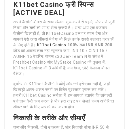
K11bet Casino फ्री स्पिन्स
[ACTIVE DEAL]
अपने कैसीनो बोनस के साथ खेलना शुरू करने से पहले, ऑफर से जुड़ी
नियम और शर्तों को समझ लेना ज़रूरी है। अगर आप एक वफ़ादार
कैसीनो खिलाड़ी हैं, तो K11betCasino इस पर ध्यान देगा और
आपको ऐसे खास ऑफ़र्स भेजेगा जो सिर्फ़ उनके सबसे वफ़ादार ग्राहकों
के लिए होते हैं।
K11bet Casino
100% तक INR /INR 200
कोड की आवश्यकता नहीं न्यूनतम जमा: INR 10 / CINR 15 /
AUINR 15 वेटरिंग: बोनस x30 Jer-Team N के संबंध में।
Freshbet Casino और MyStake Casino की तुलना में,
K11bet Casino की 3 कमियाँ हैं: कम गेम्स, छोटे वेलकम बोनस
पैकेज।
दुर्भाग्य से, K11bet कैसीनो में कोई लॉयल्टी प्रोग्राम नहीं है, जहाँ
खिलाड़ी अलग-अलग स्तरों पर विशेष पुरस्कार प्राप्त कर सकें।
हमारी K11bet Casino समीक्षा में, हम आपको बताएंगे कि लॉयल्टी
प्रोग्राम कैसे काम करता है और इस साइट पर खेलते समय अतिरिक्त
ऑफर पाने के लिए आपको क्या करना होगा।
निकासी के तरीके और सीमाएँ
जमा और
निकासी, दोनों उपलब्ध हैं, और निकासी सीमा INR 50 से