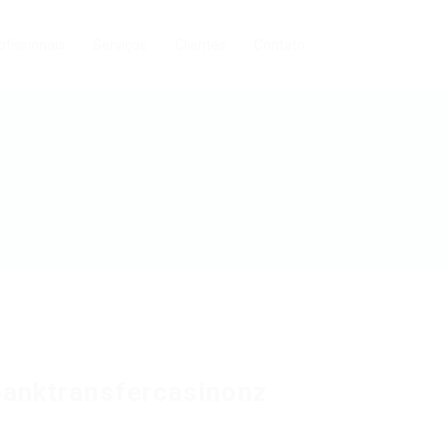
ofissionais
Serviços
Clientes
Contato
banktransfercasinonz