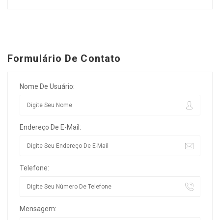
Formulário De Contato
Nome De Usuário:
Endereço De E-Mail:
Telefone:
Mensagem: