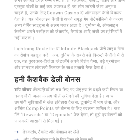
अगर आपको टेबल गेम्स पसंद हैं, तो ब्लैकजैक, रूलेट, पोकर और अन्य
प्रमुख खेलों के कई रूप उपलब्ध हैं. जो लोग लॉटरी जैसा अनुभव
चाहते हैं, उनके लिए Goawin Casino दो ऑनलाइन केनो विकल्प
देता है। यह ऑनलाइन कैसीनो अपने समृद्ध गेम पोर्टफोलियो के कारण
अन्य गेमिंग साइट्स से अलग नजर आता है। दुर्भाग्य से, ऑनलाइन
कैसीनो अपने स्लॉट्स को जैकपॉट, मेगावेज़ आदि जैसी उपश्रेणियों में
नहीं बांटता।
Lightning Roulette या Infinite Blackjack जैसे लाइव गेम्स
का रोमांच महसूस करें। अब, दुनिया के सबसे बड़े क्रिप्टो कैसीनो में से
एक, यह पुरस्कार-विजेता प्लेटफ़ॉर्म अपने विशेष गेम्स, बड़े प्रमोशन
और शानदार लॉयल्टी सिस्टम के साथ हज़ारों गेम्स देता है।
हनी कैशबैक डेली बोनस
शॉप फीचर
खिलाड़ियों
को तय किए गए पॉइंट्स के बदले फ्री स्पिन या
नकद जैसी अलग-अलग चीज़ें खरीदने की सुविधा देता है। अन्य
उपयोगी सुविधाओं में खेल इतिहास देखना, टूर्नामेंट में भाग लेना, और
अर्जित Comp Points को बोनस के लिए बदलना शामिल है। जब
मैंने “Rewards” या “Deposits” पेज देखा, तो मुझे प्रमोशनों की
जानकारी आसानी से मिल गई।
डेस्कटॉप, टैबलेट और मोबाइल पर खेलें
और अधिक
कॉइन पाने
के लिए मित्र को रेफर करें