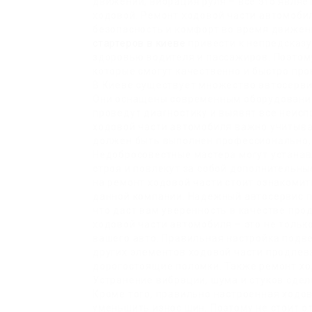
движении, вибрация руля – все это являе
ходовой. Ремонт ходовой части автомоби
безопасность и комфорт во время движен
стартеров в киеве
привести к непредсказу
здоровью водителя и пассажиров. Поэтом
которые смогут качественно и быстро про
В Киеве существует множество автосерви
Они оснащены современным оборудование
проведут диагностику и выявят все неисп
ходовой части автомобиля важно учитыват
должен быть выполнен профессионально, 
Недобросовестные мастера могут устанав
строя и повлекут за собой дополнительн
на ремонт ходовой части стоит ознакомит
данной компании. Надежный автосервис пр
что даст вам уверенность в качестве про
ходовой части автомобиля – это не только
вашего авто. Правильная настройка подве
других элементов ходовой части продлев
дорогостоящие поломки. Также ремонт хо
Устранение вибрации, шума и стуков сде
Кроме того, правильно настроенная ходов
уменьшить износ шин. Поэтому не стоит о