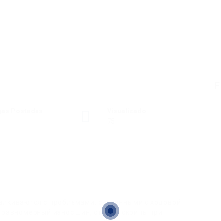
F
gas Postadas
Visualizado
75
алкиваются с проблемами, связанными с ходовой
еравномерный износ шин, стуки и скрипы при