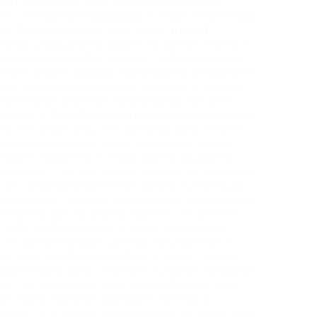
тся признаками того, что необходим ремонт
ля – это важная процедура, которая обеспечивает
ия. Плохая ходовая часть может
ремонт
емым ситуациям на дороге и угрожать жизни и
у очень важно обращаться к профессионалам,
вести ремонт ходовой части вашего автомобиля.
сов, специализирующихся на ремонте ходовой.
м и имеют опытных специалистов, которые
равности. При обращении в автосервис на ремонт
ь не только цену, но и качество услуг. Ремонт
с использованием качественных запчастей.
ливать подделки, которые быстро выйдут из
ые затраты. Поэтому перед выбором автосервиса
ься с отзывами клиентов и узнать о репутации
едоставит гарантию на свои услуги и запчасти,
деланной работы. Важно помнить, что ремонт
 забота о безопасности, но и о сохранности
ски, амортизаторов, рулевого управления и
ает срок службы автомобиля и предотвращает
довой части может повысить комфорт вождения.
лает поездки более приятными и безопасными.
ая часть позволит экономить топливо и
ткладывать ремонт ходовой части на потом. Если