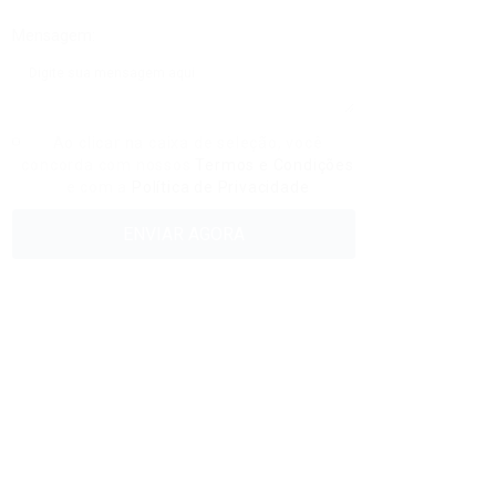
Mensagem:
Ao clicar na caixa de seleção, você
concorda com nossos
Termos e Condições
e com a
Política de Privacidade