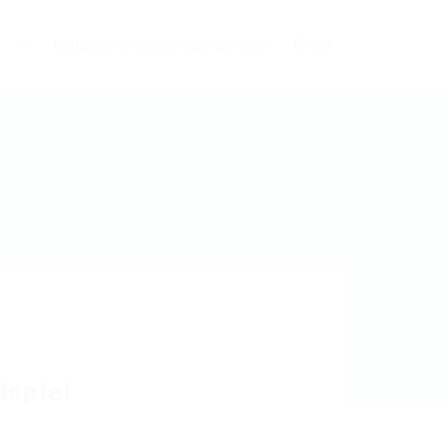
0
Cadastre-se e seja nosso parceiro
Entrar
dspiel