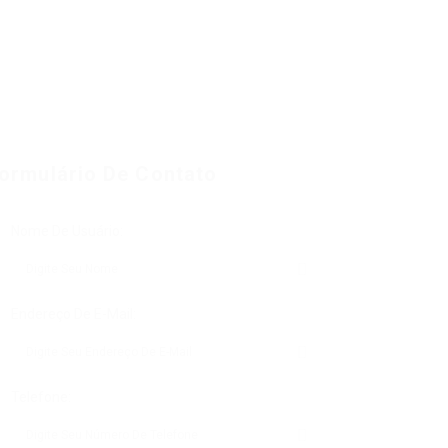
ormulário De Contato
Nome De Usuário:
Endereço De E-Mail:
Telefone: