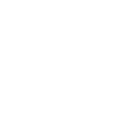
du die Gewinne wie Bonus-Guthaben mehrfac
ist.
Ein Buchmacher aus den Philippinen mag es 
einen deutschen Kundendienst nutzen. Hierz
Markt oder die entsprechenden Wetten mit 
Neben dem Cashout ist bei Legiano auch ein 
Welche Wetten Du bei Legiano platzieren kann
deutsches Bankkonto besitzen, welches sich 
entsprechenden Details hierzu findest Du i
Konto. Im Vergleich zu den anderen Anbiete
durchsetzen.
Dank seiner hohen Volatilität begeistert er i
dafür aber höhere Auszahlungen setzen. Er e
und andere Wildtiere für hohe Gewinne sorge
gleich 25 Gewinnlinien. Er bietet ein einfac
Spieler auf eine abenteuerliche Safari bege
Kombinationen, bis der Croupier das Ende de
kommt. Schnelle Drehungen, spannende Them
sorgen für hohe Unterhaltung.
Auch wenn dies die einfachsten Optionen sind
Zeit. In der mobilen Browserversion von Leg
müssen ein Konto bei Legiano erstellen, bev