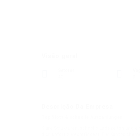
Visão geral
Setores
Va
4G
0
Descrição Da Empresa
Top Slots & schnelle Auszahlungen
Klare Strukturen, schnelle Ladezeiten und ei
dich sofort zurechtfindest. Für Kontosicher