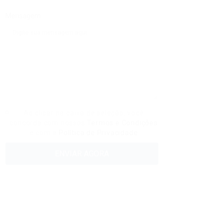
Mensagem:
Ao clicar na caixa de seleção, você
concorda com nossos
Termos e Condições
e com a
Política de Privacidade