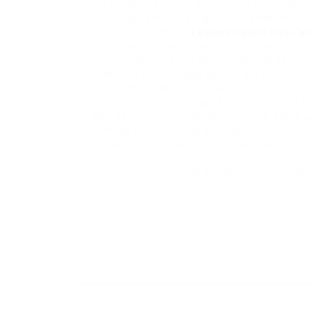
die Funktionen nicht ohne ein Profil nutzen.
und liegt damit im Vergleich zu anderen C
herauszufinden, ob
Legiano Casino Live Cas
uns direkt in diese Bewertung einsteigen und
Verschlüsselung und KYC-Verfahren sorgen f
Lizenz bedeutet, dass Spieler aus Deutschla
heimischen Behörden haben.
Der Grund liegt in der größeren Flexibilität 
Wer dennoch sicher spielen möchte, sollte a
strenge Auflagen und Kontrollen durchsetzen
Missverständnisse und kann den Bonus gezi
für Boni sollten klar formuliert und realisti
nutzen möchte, sollte einige zentrale Punkte
wählen.