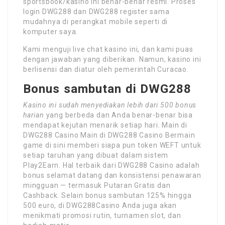
sportsbook/kasino ini benar-benar resmi. Proses
login DWG288 dan DWG288 register sama
mudahnya di perangkat mobile seperti di
komputer saya.
Kami menguji live chat kasino ini, dan kami puas
dengan jawaban yang diberikan. Namun, kasino ini
berlisensi dan diatur oleh pemerintah Curacao.
Bonus sambutan di DWG288
Kasino ini sudah menyediakan
lebih dari 500 bonus
harian
yang berbeda dan Anda benar-benar bisa
mendapat kejutan menarik setiap hari. Main di
DWG288 Casino Main di DWG288 Casino Bermain
game di sini memberi siapa pun token WEFT untuk
setiap taruhan yang dibuat dalam sistem
Play2Earn. Hal terbaik dari DWG288 Casino adalah
bonus selamat datang dan konsistensi penawaran
mingguan — termasuk Putaran Gratis dan
Cashback. Selain bonus sambutan 125% hingga
500 euro, di DWG288Casino Anda juga akan
menikmati promosi rutin, turnamen slot, dan