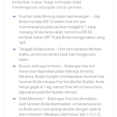
penarikan cukup tinggi sehingga tidak
memengaruhi sebagian besar pemain.
Free bet tidak dihitung dalam kemenangan – Jika
Anda memiliki IDR 10 dalam free bet dan
memasangnya pada taruhan tunggal 6/1 yang
menang, Anda hanya akan menerima IDR 60
kembali, bukan IDR 70 jika Anda menggunakan uang
‘asli’.
Tanggal Kedaluwarsa – Free bet biasanya dibatasi
waktu, umumnya antara tujuh hari hingga satu
bulan.
Khusus olahraga tertentu – Beberapa free bet
hanya bisa digunakan pada olahraga tertentu.
Misalnya, Anda mungkin mendapatkan kembali nilai
taruhan Anda sebagai free bet jika Bet Builder Anda
hanya gagal di 1 leg, namun free bet ini hanya bisa
digunakan pada Bet Builder lainnya.
Odds Minimum – Beberapa free bet dikreditkan
saat taruhan Anda diselesaikan, untuk penawaran
ini Anda perlu memasang taruhan dengan odds di
atas minimum. Misalnya, lebih besar dari 1/2 (1.5).