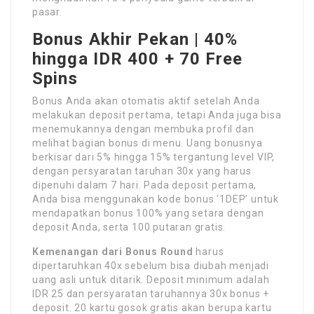
pasar.
Bonus Akhir Pekan | 40%
hingga IDR 400 + 70 Free
Spins
Bonus Anda akan otomatis aktif setelah Anda
melakukan deposit pertama, tetapi Anda juga bisa
menemukannya dengan membuka profil dan
melihat bagian bonus di menu. Uang bonusnya
berkisar dari 5% hingga 15% tergantung level VIP,
dengan persyaratan taruhan 30x yang harus
dipenuhi dalam 7 hari. Pada deposit pertama,
Anda bisa menggunakan kode bonus ‘1DEP’ untuk
mendapatkan bonus 100% yang setara dengan
deposit Anda, serta 100 putaran gratis.
Kemenangan dari Bonus Round
harus
dipertaruhkan 40x sebelum bisa diubah menjadi
uang asli untuk ditarik. Deposit minimum adalah
IDR 25 dan persyaratan taruhannya 30x bonus +
deposit. 20 kartu gosok gratis akan berupa kartu