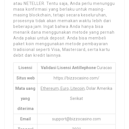
atau NETELLER. Tentu saja, Anda perlu menunggu
masa konfirmasi yang berlaku untuk masing-
masing blockchain, tetapi secara keseluruhan,
prosesnya tidak akan memakan waktu lebih dari
beberapa jam. Ingat bahwa Anda hanya bisa
menarik dana menggunakan metode yang pernah
Anda pakai untuk deposit. Anda bisa membeli
paket koin menggunakan metode pembayaran
tradisional seperti Visa, Mastercard, serta kartu
debit dan kredit lainnya.
Lisensi
Validasi Lisensi Antillephone
Curacao
Situs web
https://bizzocasino.com/
Mata uang
Ethereum, Euro, Litecoin,
Dolar Amerika
yang
Serikat
diterima
Email
support@bizzocasino.com