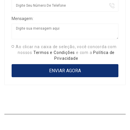
Mensagem:
Ao clicar na caixa de seleção, você concorda com
nossos
Termos e Condições
e com a
Política de
Privacidade