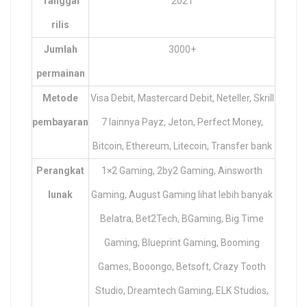
Tanggal
2021
rilis
Jumlah
3000+
permainan
Metode
Visa Debit, Mastercard Debit, Neteller, Skrill
pembayaran
7 lainnya Payz, Jeton, Perfect Money,
Bitcoin, Ethereum, Litecoin, Transfer bank
Perangkat
1×2 Gaming, 2by2 Gaming, Ainsworth
lunak
Gaming, August Gaming lihat lebih banyak
Belatra, Bet2Tech, BGaming, Big Time
Gaming, Blueprint Gaming, Booming
Games, Booongo, Betsoft, Crazy Tooth
Studio, Dreamtech Gaming, ELK Studios,