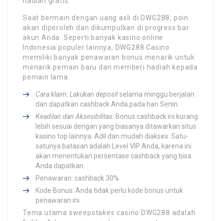
hadiah gratis.
Saat bermain dengan uang asli di DWG288, poin
akan diperoleh dan dikumpulkan di progress bar
akun Anda. Seperti banyak kasino online
Indonesia populer lainnya, DWG288 Casino
memiliki banyak penawaran bonus menarik untuk
menarik pemain baru dan memberi hadiah kepada
pemain lama.
Cara klaim: Lakukan deposit
selama minggu berjalan
dan dapatkan cashback Anda pada hari Senin.
Keadilan dan Aksesibilitas:
Bonus cashback ini kurang
lebih sesuai dengan yang biasanya ditawarkan situs
kasino top lainnya. Adil dan mudah diakses. Satu-
satunya batasan adalah Level VIP Anda, karena ini
akan menentukan persentase cashback yang bisa
Anda dapatkan.
Penawaran: cashback 30%.
Kode Bonus: Anda tidak perlu kode bonus untuk
penawaran ini.
Tema utama sweepstakes casino DWG288 adalah