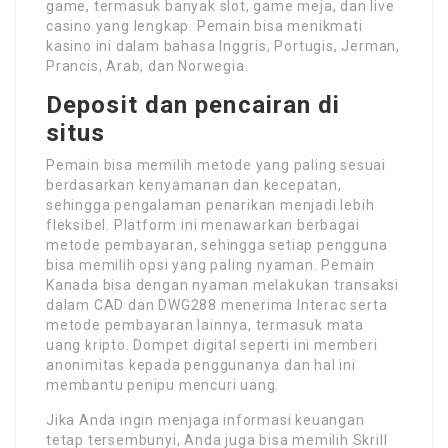
game, termasuk banyak slot, game meja, dan live
casino yang lengkap. Pemain bisa menikmati
kasino ini dalam bahasa Inggris, Portugis, Jerman,
Prancis, Arab, dan Norwegia.
Deposit dan pencairan di
situs
Pemain bisa memilih metode yang paling sesuai
berdasarkan kenyamanan dan kecepatan,
sehingga pengalaman penarikan menjadi lebih
fleksibel. Platform ini menawarkan berbagai
metode pembayaran, sehingga setiap pengguna
bisa memilih opsi yang paling nyaman. Pemain
Kanada bisa dengan nyaman melakukan transaksi
dalam CAD dan DWG288 menerima Interac serta
metode pembayaran lainnya, termasuk mata
uang kripto. Dompet digital seperti ini memberi
anonimitas kepada penggunanya dan hal ini
membantu penipu mencuri uang.
Jika Anda ingin menjaga informasi keuangan
tetap tersembunyi, Anda juga bisa memilih Skrill