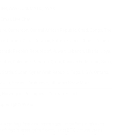
LINK, AAVE, UNI, MATIC, AVAX
Email, Live Chat
ire, Cameroon, Central African Republic, Chad, Congo, The
ire, Crimea, Cuba, Curacao, Eritrea, France, Ghana, Guinea,
ocratic People’s Republic of, Kuwait, Lebanon, Liberia, Libya,
istan, Palestine, Panama, Qatar, Russian Federation, Saba,
Statia, Sudan, Syrian Arab Republic, Togo, U.S.A, Ontario,
zuela, Yemen, Zimbabwe, Lithuania Show More
,
Norwegian, Portuguese, German, French
upport@CV999.io
 অনেক কিছুর লিংক একই এলাকায় রয়েছে। লাইভ ডিলার বা লাইভ গেম
 একটি ক্রিপ্টো-বান্ধব প্ল্যাটফর্ম হওয়ায়, এখানে BTC গেম বেছে নেওয়ার