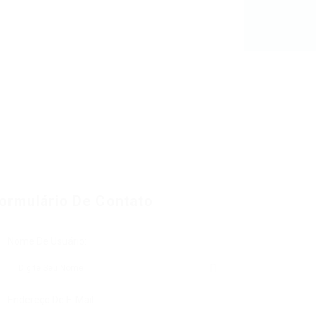
ormulário De Contato
Nome De Usuário:
Endereço De E-Mail: