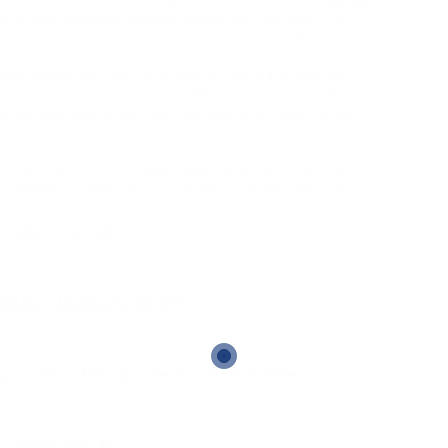
থিম আর লাভজনক জ্যাকপট খুঁজে পাওয়ার সুযোগ থাকে। জ্যাকপট সেকশনে Mega
াশাপাশি আকাশছোঁয়া পুরস্কারসহ ইনস্ট্যান্ট উইন গেমও আছে। এই
পান, যা ভৌগোলিক সীমাবদ্ধতার কারণে তাদের নাগালের বাইরে ছিল।
 বাড়িয়েছে, ফলে আপনি যখনই খেলতে চান, তখনই বসার জায়গা খুঁজে
্রোভাইডারভেদে ভিন্ন হতে পারে। সবশেষে, আমরা সবসময়ই এটা করি—
়ের জন্য অনেক ইভেন্টের সুযোগ আছে, যদিও ক্যাশ-আউট ফিচারটি সব সময়
গে বেশি সময় দিতে পারেন। Gold Coins শুধু মজার জন্য খেলার কাজে
আপনার Sweeps Coins বাস্তব নগদ পুরস্কারের জন্য রিডিম করতে পারেন।
20BDT / BDT 30
000 BDT ; Monthly:
50,000 BDT
ard , Interac , MiFinity , Ethereum , Bank Transfer
20BDT / BDT 30