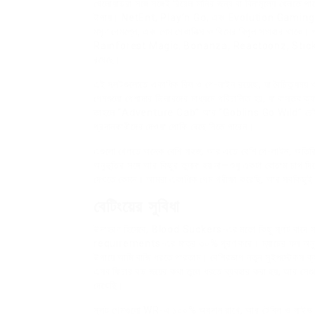
খেলোয়াড়রা সঙ্গে সঙ্গেই রিয়েল মানির জন্য বা বিনামূল্যে খেলতে
উপায়। NetEnt, Play’n Go, এবং Evolution Gaming-এর মতো খ
মসৃণ গেমপ্লে, এবং গেম মেকানিক্স ও থিমের বিপুল সমাহার থ
Rainforest Magic, Bonanza, Reactoonz, Sticky B
রয়েছে।
এই স্লটগুলোতে একাধিক রিল ও পে-লাইন রয়েছে, যা বৈচিত্র্যময
গেমগুলো পেশাদার ডিলারদের মাধ্যমে পরিচালিত হয়, যা বাস্তব ক্
তাহলে “Adventure Cab” আর “Goblins Go Wild” চেষ্টা করে
প্রদানকারীদের দেওয়া পোকি বেছে নিতে পারেন।
এগুলো খেলতে অনেক বেশি সহজ, আর এতে বেশি পে-লাইন, অতিরি
অনুভূতির সঙ্গে আর কিছুর তুলনা হয় না—শুধু একটা বোতাম চাপ দ
দেখতে কেমন। আমরা একাধিক গেম পরীক্ষা করেছি, আর সবকিছু
বেটিংয়ের সুবিধা
উদাহরণ হিসেবে, Blood Suckers-এর মতো কিছু স্লট বাদ
requirements-এর মাত্র ৩০% পূরণ করে। ম্যাচের ফল অনুমান কর
উপায়ে আমি বাজি ধরতে পারতাম। বেশিরভাগ নতুন সুইপস্টেকস 
এসব ফিচার বড় জয়ের কথা তুলে ধরতে ব্যবহার করা হয়, আর স
দেখেছি।
স্লট গেমগুলো WR-এ ১০০% অবদান রাখে, আর টেবিল ও লাইভ গ