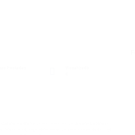
F
gas Postadas
Visualizado
8
াশি আপনি Casino Hold’em-এর মতো পোকার গেম এবং Dream Catcher-
হ, বিভিন্ন বোনাস, প্রচুর ব্যাংকিং অপশন এবং চমৎকার গ্রাহক সহায়তা। মূল