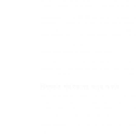
সাইটের নেভিগেশনে লাইভ ক্যাসিনো ট্যাবে গেলে আপনি উপলভ্য গে
একাধিক ভ্যারিয়েশন ও ডিলার রয়েছে। ক্যাসিনোটি সর্বশেষ সব গ
Bengalwin-এর কিছু
স্লট হলো Gates
of Olympus, W
Bonanza, Legacy of Dead, এবং Bomb Bonanza। আ
অন্য বড় সরবরাহকারীদের আরও ২০০টিরও বেশি জনপ্রিয় স্লটের 
লাইভ ক্যাসিনো পর্যন্ত, এখানে সত্যিই প্রতিটি খেলোয়াড়ের পছন্দ
বর্তমানে, অনলাইন ক্যাসিনোটিতে এমন স্লট রয়েছে যা মাত্র ০ এই
সহজেই তাদের পছন্দের গেম উপভোগ করতে পারেন।
এই ক্যাসিনোগুলো একই কোম্পানি দ্বারা পরিচালিত হয়, এবং নিজেদ
Bengalwin-এ ঘুরে দেখার মতো শত শত স্লট আছে, আর রিল 
এ এসব গেমের ভালো সংখ্যক সংগ্রহ আছে, যার মধ্যে রয়েছ
বিদ্যমান গ্রাহকদের জন্য অফার
লাইভ চ্যাট সাপোর্ট ছিল পেশাদার ও সাড়া-দেওয়া, আর আমার ইম
দুনিয়ায় যা সত্যিই বিরল। তবে এর কিছু অসুবিধাও আছে, যেম
দেখবেন, পাতাটিতে আরও নানা তথ্য বিভাগ রয়েছে। এছাড়াও, আপন
আলাদা আলাদা শর্তসহ বিশেষ অফার পাঠাতে পছন্দ করে।
সহায়তা
সেবাগুলো
২৪/৭ চালু
থাকে, এবং যোগাযোগের সব মাধ্যমই 
চালু হয়ে যাবে। আমি আরও দেখেছি যে আপনি ইংরেজি, জার্মান, রুশ