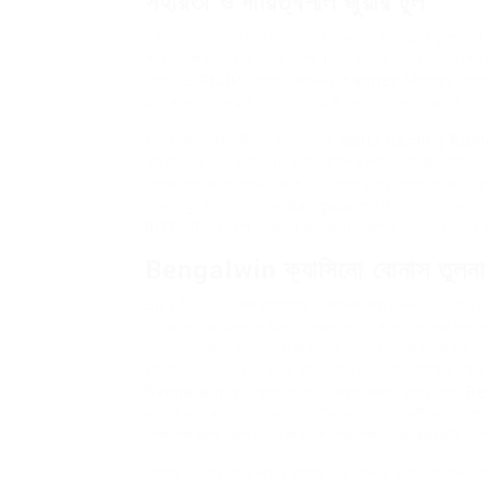
সহায়তা ও দায়িত্বশীল জুয়ার টুল
এর বদলে, আপনার জুয়ার অভ্যাস নিয়ন্ত্রণের জন্য তৈরি টুলগুলো
সংস্থাগুলোর তালিকা দেওয়া আছে। এই লেখায় দেওয়া লিংকে ক
যেখানে SIGNUP বোতামটি পাবেন। Yandex Money উত্তোলনে
হতে পারে। মোবাইল ক্যাসিনোতে এটি দেখা যায়, কারণ জায়গা বাঁ
২০১২ সালে প্রতিষ্ঠিত এই ক্যাসিনো Malta Gaming A
লাইসেন্সপ্রাপ্ত, যা নিরাপদ ও নির্ভরযোগ্য গেমিং অভিজ্ঞতা নিশ্
আরও প্রাণবন্ত হয়ে উঠেছিল। এই ক্যাসিনোর আকার মাঝারি, যা 
পদ্ধতি খুবই সীমিত হলেও, Bengalwin ক্যাসিনোতে পেমেন্টের শ
BDT 10-এর বেশি যেকোনো উত্তোলনে কোনো লেনদেন ফি নেই
Bengalwin ক্যাসিনো বোনাস তুলনা
BDT 500-এর জমা বোনাসকে হেলাফেলা করার কিছু নেই, আর এমন 
বিটকয়েন এবং অন্যান্য ফিয়াট মুদ্রার পেমেন্ট পদ্ধতি পাওয়া য
দ্রুত ও সহজে উইথড্র করা যায়, তবে সামগ্রিক ব্যবহারকারীর
ব্যাংকিং অপশন থাকলে ভালো হতো, আলাদা কোনো মোবাইল অ্যাপ 
Bengalwin অফিসিয়াল সাইটে নিবন্ধন করতে হবে। তবে, B
বোনাস ফান্ডের ২০ গুণ। ক্যাসিনোটির আকর্ষণের একটি অংশ হলো স্ব
পাশাপাশি আছে বিশেষভাবে সাজানো প্রোমোশন এবং লয়্যালটি প্রোগ
বোনাস আপনার ব্যাঙ্করোল বাড়াবে এবং নিশ্চিত করবে যে আপনি