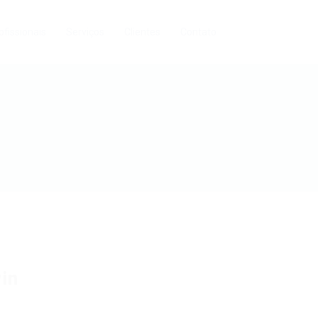
ofissionais
Serviços
Clientes
Contato
in