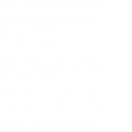
মগুলোর একটি বিস্তৃত তালিকা দেখতে পাবেন, যেখানে বেছে নেওয়ার জন্য
েম সমর্থন করে, যার মধ্যে অনলাইন স্লট গেমের একটি ক্যাটালগও রয়েছে।
olf Gold, Book of Dead, Gorilla Mayhem, Sweet
রও আছে, “Vegas” এবং “Games” ট্যাবে ক্লিক করলে আপনি
অ্যাক্সেস পাবেন। অনলাইন স্লট ও জ্যাকপট গেম থেকে শুরু করে অসাধারণ
ের কিছু না কিছু আছে।
 ক্যাসিনো মোবাইল অপ্টিমাইজেশনে গুরুত্ব দেয়, যাতে চলার পথে খেলোয়াড়রা
ের কিছু আলাদা বৈশিষ্ট্যসহ প্রায় একই ধরনের গেমিং অভিজ্ঞতা দেয়।
ঘোরানোর দারুণ সব অ্যাকশন আপনার জন্য অপেক্ষা করছে। Bengalwin-
ে Roulette, Blackjack, এবং Baccarat।
েইল প্রশ্নগুলোর জবাব ১৫ মিনিটের মধ্যেই পেয়েছি—অনলাইন ক্যাসিনো
ন নিজস্ব অ্যাপ না থাকা এবং পেআউট ধীর হওয়া। FAQ সেকশনে গেলে আপনি
ার ইমেইল ইনবক্সে নজর রাখুন, কারণ সাইটের কর্মীরা ব্যবহারকারীদের জন্য
উপলব্ধ। কুল-অফ সময় শেষ হলে, আপনার অ্যাকাউন্ট স্বয়ংক্রিয়ভাবে আবার
 এবং জাপানি ভাষায় এজেন্টদের সঙ্গে কথা বলতে পারেন, যা বেশিরভাগ