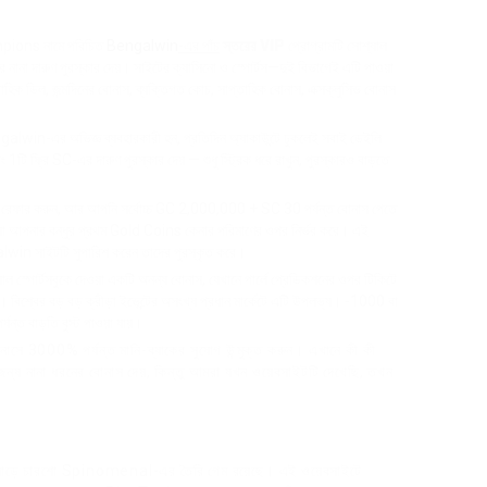
ons নামে পরিচিত
Bengalwin
-এর পাঁচ
স্তরের VIP
প্রোগ্রামটি সোশ্যাল
ের নানা দারুণ পুরস্কার দেয়। সাইটের ক্যাসিনো ও স্পোর্টস—দুই বিভাগেই এটি পাওয়া
াহিক ডিল, জন্মদিনের বোনাস, ব্যক্তিগত কোচ, সাপ্তাহিক বোনাস, এক্সক্লুসিভ বোনাস
alwin-এর অভিজ্ঞ ব্যবহারকারী হন, প্রতিদিন অ্যাকাউন্টে ঢুকলেই সবাই ডেইলি
 ফ্রি SC-এর দারুণ পুরস্কার দেয় — শুধু স্ট্রিক ধরে রাখুন, পুরস্কারও বাড়তে
 রেফার করুন, আর আপনি সর্বোচ্চ GC 2,000,000 + SC 30 পর্যন্ত বোনাস পেতে
া আপনার বন্ধুর প্রথম Gold Coins কেনার পরিমাণের ওপর নির্ভর করে। এই
lwin সাইটটি সুপারিশ করেন তাদের পুরস্কৃত করে।
পোর্টসবুকে দেওয়া একটি অনন্য বোনাস, যেখানে পার্লে প্রেডিকশনের ওপর টিকিটে
়। বিশ্বের বড় বড় ক্রীড়া ইভেন্টের অসংখ্য প্রধান মার্কেটে এটি উপলভ্য। -1000 বা
ত বাড়তি বুস্ট পাওয়া যায়।
3000% পর্যন্ত মানি-ব্যাকের সুযোগ উন্মুক্ত করুন। এখানে কী কী
্য নানা ধরনের বোনাস দেয়, কিন্তু আমরা যখন ওয়েবসাইটটি দেখেছি, তখন
 সাড়ে চারশো Spinomenal-এর তৈরি গেম রয়েছে। এই ওয়েবসাইটে