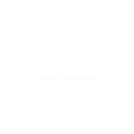
বেশি পেআউট সম্পন্ন হওয়ায়, আপনার বড় জয় হারিয়ে যাওয়া বা ম
হাতে পৌঁছে যাবে।
প্রগ্রেসিভ জ্যাকপটের দারুণ উপস্থিতি থাকলেও, Mega Moola
শক্তিশালী জ্যাকপটের যেকোনো একটি দিতে পারে: Mega Bona
hold-and-win স্লটও প্রচুর। স্প্রেড, মানিলাইন, টোটালস, প্র
সমর্থিত। Bengalwin Sport-এর লাইভ বেটিং অপশনও দারুণ, য
খেলায়ও অডস ধরতে পারেন।
এভাবে
খেলোয়াড়রা নিশ্চিন্ত থাকতে পারেন যে তাদের তথ্য অনাকাঙ্ক
করে, যা স্বাধীনভাবে পরীক্ষা করা হয়, যাতে তাদের গেমগুলো ন্যায
এর বেশি হতে পারবে না।
বুধবারের মিস্ট্রি বোনাস
এই সাইটে দেওয়া বোনাস ও প্রোমোশনের বিস্তৃত পরিসর আপনার অ্যা
রাখা উচিত, তারা শুধু নির্দিষ্ট কিছু গেমেই বোনাস স্পিন ব্যবহার 
ব্যালান্স বাড়াতে ও আনন্দ চালিয়ে যেতে প্রোমোশনস সেকশনটি দা
এছাড়া, নিয়মিত খেলোয়াড় ও হাইরোলারদের জন্য লাভজনক বোনাসও
এক্সক্লুসিভ ৭-স্তরের প্রোগ্রাম, যেখানে আপনি খেলতে খেলত
আপনি এমন ডিপোজিট ছাড়াই বোনাস পছন্দ করতে পারেন, যা নিজের ট
বিশ্বস্ত খেলোয়াড়দের ক্যাশব্যাক, বোনাস এবং অন্যান্য সুবিধা দ