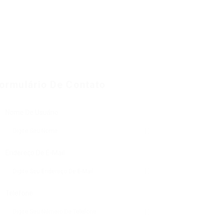
ormulário De Contato
Nome De Usuário:
Endereço De E-Mail:
Telefone: