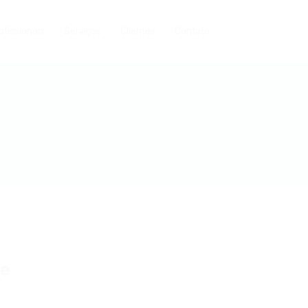
ofissionais
Serviços
Clientes
Contato
e