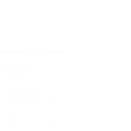
ormulário De Contato
Nome De Usuário:
Endereço De E-Mail:
Telefone: