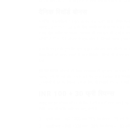
MGA और UKGC के लाइसेंस के साथ संचालित होती है, जिसक
दैनिक रिवॉर्ड बोनस
हालाँकि, तथाकथित “Highroller Bonus” थोड़ा फीका लगता
स्लॉट Jammin ‘Jars के लिए वैकल्पिक दो बोनस राउंड अब उ
समय और व्यक्तिगत खाता प्रबंधक की सहायता की उम्मीद कर 
KING’Z CHEST ऑफर से शुरू होता है, जिसमें नकद इनाम से ल
हालांकि साइट के टूर्नामेंट कुछ जुड़ाव और बार-बार लौटने का क
खिलाड़ियों को बनाए रखने में मदद मिलेगी। किसी भी बोनस का 
देखें।
इन पर बोनस
ऑफर्स की बेहद प्रभावशाली गुणवत्ता, शानदार गेम 
नकद, फ्री स्पिन्स और उनके दांव पर तुरंत रेकबैक जैसे नियमि
पुरस्कारों में अपना हिस्सा पाने के लिए लीडरबोर्ड पर ऊपर चढ़े
INR 100 + 30 फ्री स्पिन्स
साइट पर हर
बोनस ऑफर के
लिए वेज़रिंग शर्तें साफ़ बताई ग
तिथि, दांव की राशि आदि पर लागू होती हैं।
दूसरी जमा – INR 1000 तक 75% मैच बोनस + 75 फ्री स्प
पहली जमा – INR
1000 तक 100% मैच बोनस + 100 फ्री 