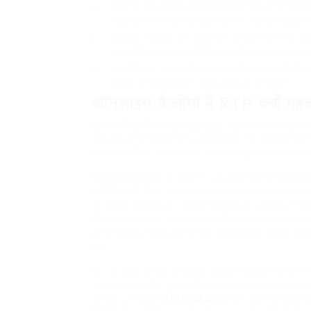
आरटीपी : BDGGAME में सभी रियल मनी गेम्स के लिए खिलाड़ी 
ज़्यादा भुगतान देने वाले गेम खोजने के लिए आरटीपी के आधार
शिकायत प्रक्रिया: अगर आपको इस ऑनलाइन कैसीनो में कोई 
जुए में विशेषज्ञता रखने वाली तीसरे पक्ष की सेवा द्वारा संभाला ज
पारदर्शी
नियम : अपने सभी नियम और शर्तों को ईमानदारी और
वाले या पढ़ने में कठिन छोटे अक्षरों में कुछ भी नहीं छिपाता।
ऑनलाइन कैसीनो में RTP क्यों महत्वप
एक बार
निकासी
मंजूर हो
जाने के बाद,
भुगतान का
समय इस बात
जैसा कि आप देख सकते हैं, BDGGAME ऐसा कैसीनो है जहाँ तुर
हेरफेर नहीं किया गया है और वे अन्य ऑनलाइन कैसीनो के समा
भुगतान INR
में किए जा सकते हैं, और खिलाड़ियों को BD
BDGGAME Review को रेट करें और समीक्षा लिखें परिचय
पर भुगतान करते हैं और उनके पास MGA का लाइसेंस है, जिससे 
पीछे काम करने वाले डेवलपर्स ने हर चीज़ को इस तरह बेहत
ब्रांड Altaprime Limited के स्वामित्व में है, जिसके
हैं।
यह एक राहत की बात थी, क्योंकि आजकल ज़्यादातर कैसीनो ऐस
आजकल लाइव चैट जुआ प्रतिष्ठानों द्वारा ग्राहक सहायता देन
जो दिया जा सकता है.
BDGGAME
कैसीनो साइट की हमारी जा