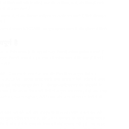
को मिलने वाली राशि के आँकड़े साफ़ तौर पर दिखाए गए हैं, और खिलाड़ी सबसे
 पर भी खोज कर सकते हैं।
समस्या हो, तो आप शिकायत प्रक्रिया का उपयोग कर सकते हैं, जिसे ऑनलाइन
ाता है।
 स्पष्टता से बताकर BDGGAME सब कुछ खुलकर रखता है, और मुश्किल से मिलने
ूर्ण है
 पर निर्भर करता है कि आप कौन-सा निकासी तरीका इस्तेमाल करते हैं:
ंत निकासी संभव है। इस तरह हमें भरोसा रहता है कि आंकड़ों में कोई
न ही हैं।
GGAME Casino के साथ तेज़ जमा और निकासी का अनुभव मिलेगा।
: BDGGAME आपको शायद सबसे अच्छे ऑड्स न मिलें, लेकिन वे समय
मुझे भरोसा महसूस होता है। मोबाइल-ऑप्टिमाइज़्ड वेब प्लेटफ़ॉर्म के
र बनाया है कि आपका रियल मनी कैसीनो अनुभव कम तनावपूर्ण हो जाए। यह
 पास IceBet, BurningBet, AllReels और अन्य ऑनलाइन कैसीनो भी
ी मदद नहीं देते जहाँ आप सचमुच किसी लाइव व्यक्ति से बात कर सकें।
े का मुख्य तरीका बन गया है, और 24/7 सहायता का सबसे अच्छा स्तर है
ँच में, लोड होने के समय को लेकर हमें कोई समस्या नहीं हुई। यह साइट