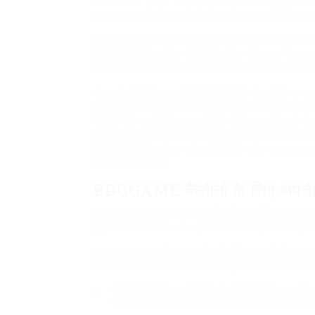
बजाय उनका “असली” संस्करण पसंद करते हैं. BDGGAME cas
iGaming उद्योग के सबसे लोकप्रिय गेम प्रदाताओं जैसे 
उनके कैटलॉग में स्लॉट्स, तुरंत जीतने वाले गेम, लाइव कैसीनो
BDGGAME Casino 4000 से अधिक ऑनलाइन गेम्स, एक लाइ
कैसीनो नवीनतम सभी गेम्स को सपोर्ट करता है, जिसमें ऑनला
साइट के
लॉटरी
सेक्शन से बिंगो और कैसीनो सेक्शनों में जाना 
Curacao eGaming देश के चार लाइसेंस धारकों में सबसे प्
कैसीनो में गेम्स की विविध लाइब्रेरी है, जो Sugar Rush
और लाइव कैसीनो विकल्पों के मजबूत चयन के जरिए नए और अनु
BDGGAME Casino समीक्षा में, मैं विविध गेम चयन पर प्रका
कार्ड गेम्स शामिल हैं।
BDGGAME कैसीनो के लिए अपनी समी
BDGGAME Casino एक आकर्षक प्लेटफ़ॉर्म है, जिसका यूज़
है। BDGGAME Casino एक नया कैसीनो है, जिसकी प्रतिष्ठ
यह BDGGAME की एक काफ़ी अनोखी पेशकश है और यह बस एक
क्यों है। BDGGAME Casino में कई सेक्शन हैं जो अलग-अलग
वोलैटिलिटी
: सिर्फ आरटीपी ही नहीं, वोलैटिलिटी भी ध्यान 
जिससे सबसे कम या सबसे ज़्यादा स्तर वाले गेम आसानी से सामन