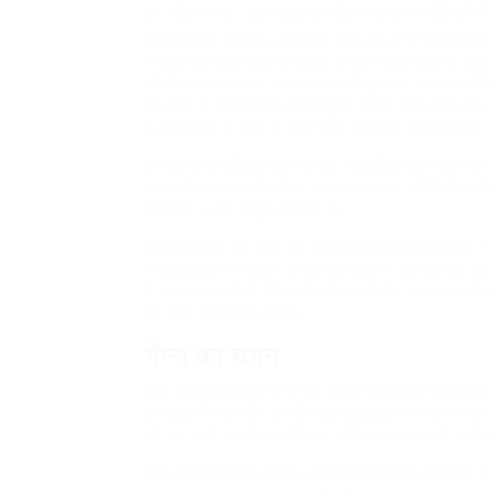
तीसरी जमा – INR 1000 तक 50% मैच बोनस + 50 फ्री स्
अपनी तीसरी
जमा पर, आप INR
150 तक का 75% मैच्ड डिपॉ
15 की जमा राशि करके सप्ताहांत का जश्न मना सकते हैं, जिस
और स्पिन्स के अलावा, प्रोग्राम में आगे बढ़ने पर आपको अति
इस तरह है: सबसे पहले, एक्सक्लूसिव बोनस: यहाँ आपके पा
wagering के साथ, या INR 5 की जमा राशि पर 80 Fre
बोनस स्पिन्स सक्रिय करने के लिए, खिलाड़ियों को स्क्रीन के 
करना होगा। पहला डिपॉज़िट करने पर आपको 100% मैच बोनस
400 या 1, तक दोगुना कर देता है।
दूसरे डिपॉज़िट पर 75% मैच बोनस मिलता है, जिसकी सीमा 
Play2Earn में स्टेकिंग के लिए मिले WEFT की राशि को आपके 
है। कम से कम INR 30 पर 50 स्पिन्स मिलेंगे; कम से कम 
पर 300 फ्री स्पिन्स मिलेंगे।
गेम्स का चयन
आप उम्मीद कर सकते हैं कि यह सेक्शन स्लॉट्स के क्रम को लग
ओर आकर्षित होते हैं। अपनी पसंदीदा बुकमेकर पर टिप्पणी करें 
की राय जानें, उससे पहले कि आप वहाँ साइन अप करने का फै
जैसा कि पहले बताया गया है, अधिकांश सॉफ्टवेयर डेवलपर्स द