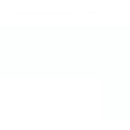
0
Cadastre-se e seja nosso parceiro
Entrar