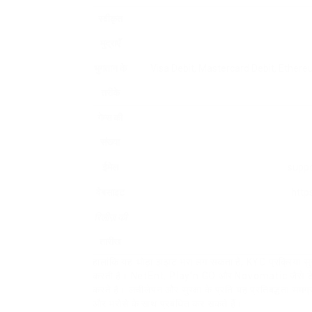
स्वीकृत
मुद्राएँ
भुगतान के
Visa Debit, Mastercard Debit, Ethereum
तरीके
गेम्स की
संख्या
ईमेल
supp
वेबसाइट
http
रिलीज़ की
तारीख
हालांकि यह थोड़ा झंझट भरा लग सकता है, KYC प्रक्रिया सुरक्ष
करती है। NetEnt, Play’n GO और Novomatic जैसे डेवलपर
करते हैं। लचीलेपन और सुरक्षा के प्रति यह प्रतिबद्धता सम
और भरोसे के साथ प्रबंधित कर सकते हैं।