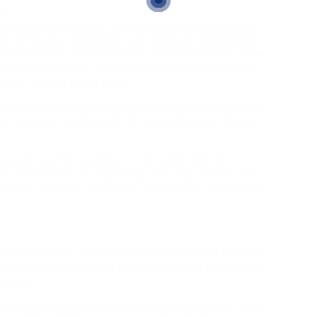
पिन
ज़िट बोनस क्लेम कर सकेंगे। यहाँ आप शुक्रवार को कम से कम INR
से एक विशेष बोनस अनलॉक होगा। ध्यान रखें कि यहाँ सूचीबद्ध कैशबैक
रिक्त रीलोड ऑफ़र, फ्री स्पिन्स और अन्य पुरस्कार भी दिए जाएँगे। यह सब
स दो विकल्प हैं—सिर्फ INR 1 की जमा राशि पर 50 Free Spins, 50x
e Spins, 45x wagering के साथ।
ऊपरी बाएं कोने में मौजूद नेविगेशन बार में अपने उपयोगकर्ता नाम पर क्लिक
 मिलता है, जो आपकी शुरुआती राशि को कुछ सीमाओं तक, जैसे INR
1 तक पहुँच सकती है। Hold2Earn के लिए स्टेकिंग लिमिट की गणना
लॉयल्टी प्रोग्राम स्तर से जुड़े संबंधित गुणक से गुणा करके की जाती
INR 60 पर 100 स्पिन्स, INR 100 पर 150 फ्री स्पिन्स, और INR 200
ातार बदलता रहेगा, क्योंकि खिलाड़ी उस समय ट्रेंड कर रहे विकल्पों की
और उसे रेट करें, या फिर किसी खास बुकमेकर के बारे में दूसरे खिलाड़ियों
सला करें।
्वारा बनाए गए ऑनलाइन स्लॉट्स की विशाल श्रृंखला का आनंद लें। स्लॉट्स